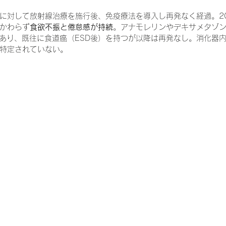
に対して放射線治療を施行後、免疫療法を導入し再発なく経過。20
かわらず
食欲不振と倦怠感が持続
。アナモレリンやデキサメタゾ
があり、既往に食道癌（ESD後）を持つが以降は再発なし。消化器
特定されていない。