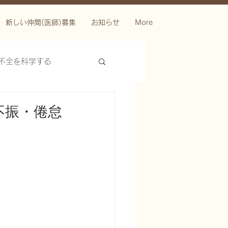
新しい仲間(医師)募集
お知らせ
More
不全を科学する
不振・倦怠
ースを科学する