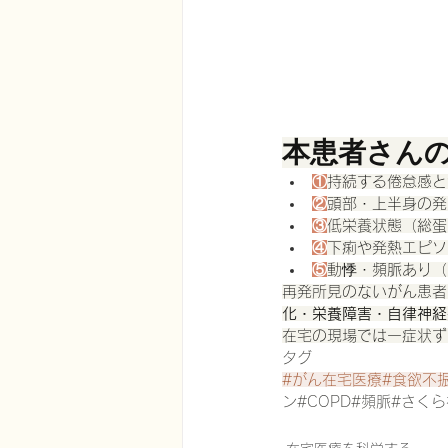
本患者さん
①
持続する倦怠感と
②
頭部・上半身の発
③
低栄養状態（総蛋
④
下痢や発熱エピソ
⑤
動悸・頻脈あり（H
再発所見のないがん患者
化・栄養障害・自律神経
在宅の現場では一症状ず
タグ
#がん在宅医療
#食欲不
ン#COPD#頻脈#さく