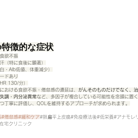
の特徴的な症状
食欲不振
汗（特に食後に顕著）
白・Alb低値、体重減少）
ードあり
R 130/分）
における食欲不振・倦怠感の遷延は、
がんそのものだけでなく、
失調・内分泌異常
など、多因子が複合している可能性を念頭に置
つ丁寧に評価し、QOLを維持するアプローチが求められます。
振#倦怠感#緩和ケア
#肺扁平上皮癌
#免疫療法後#低栄養#アナモレ
ら在宅クリニック