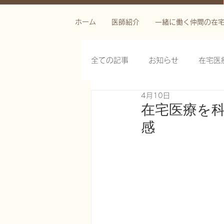
ホーム
医師紹介
一緒に働く仲間の在
全ての記事
お知らせ
在宅医
4月10日
栄養管理を科学する
褥瘡を
在宅医療を
感
がん緩和ケア医療を科学する
慢性難治性疼痛に対する脊髄刺激
在宅医療におけるエコーを科学す