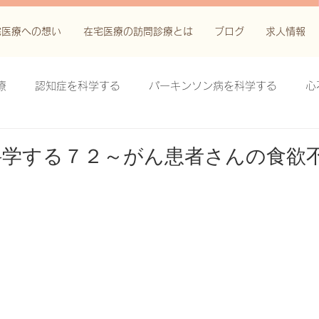
宅医療への想い
在宅医療の訪問診療とは
ブログ
求人情報
療
認知症を科学する
パーキンソン病を科学する
心
科学する
がん緩和ケア＋がん治療に関する知識を科学する
科学する７２～がん患者さんの食欲
鬱滞性皮膚炎・潰瘍を科学する
失禁関連皮膚炎を科学する
療法を科学する
脊髄刺激療法を科学する
ハイドロリリ
る
創傷ケア(スキン テア、褥瘡、下肢潰瘍)を科学する