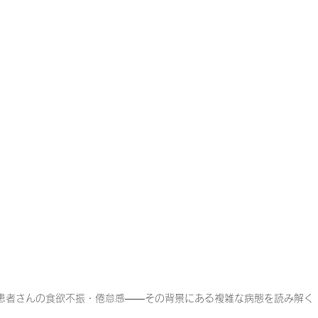
一緒に働く仲間の在宅医療への想い
在宅医療を科学する
攻めの栄養療法を科学する
誤嚥性肺炎を科学する
在
認知症の羅針盤
認知症は治せるか～認知症治療の羅針盤
在宅医療における褥瘡管理を科学する
精神疾患を科学す
患者さんの食欲不振・倦怠感――その背景にある複雑な病態を読み解く