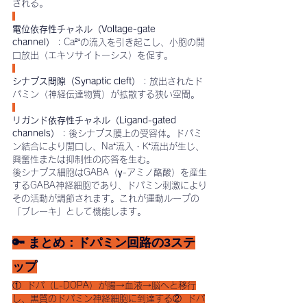
される。
電位依存性チャネル（Voltage-gate 
channel）
：Ca²⁺の流入を引き起こし、小胞の開
口放出（エキソサイトーシス）を促す。
シナプス間隙（Synaptic cleft）
：放出されたド
パミン（神経伝達物質）が拡散する狭い空間。
リガンド依存性チャネル（Ligand-gated 
channels）
：後シナプス膜上の受容体。ドパミ
ン結合により開口し、Na⁺流入・K⁺流出が生じ、
興奮性または抑制性の応答を生む。
後シナプス細胞はGABA（γ-アミノ酪酸）を産生
するGABA神経細胞であり、ドパミン刺激により
その活動が調節されます。これが運動ループの
「ブレーキ」として機能します。
🔑 まとめ：ドパミン回路の3ステ
ップ
①  ドパ（L-DOPA）が腸→血液→脳へと移行
し、黒質のドパミン神経細胞に到達する②  ドパ