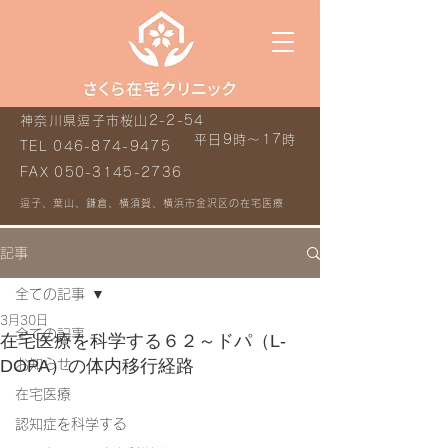
神奈川県逗子市桜山2-2-54
平日9時～17時
TEL
046-874-9475
FAX
050-3145-2736
逗子、葉山、鎌倉、横須賀、横浜市金沢区の在宅医療
記事
全ての記事
3月30日
全ての記事
在宅医療を科学する６２～ドパ（L-
DOPA）の体内移行経路
お知らせ
ドパミン神経回路の経路と線条体
在宅医療
認知症を科学する
の神経細胞