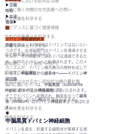
在宅医療における認知症治療
▶
空腸
一緒に働く仲間の在宅医療への想い
吸収
▶
血液
在宅医療を科学する
循環
▶
エビデンスに基づく健康情報
脳
攻めの栄養療法を科学する
ドパミン神経細胞終末
重要なのは、ドパ自体はドパミンではないとい
誤嚥性肺炎を科学する
う点です。血液脳関門はドパミンを通過させま
在宅酸素療法を科学する
せんが、その前駆体であるドパは通過できるた
め、脳内でドパミンへと転換されます。このメ
認知症について家族へ向けて
カニズムが、ドパミン補充療法の根幹を成して
認知症の羅針盤
います。
中脳黒質から線条体へ——ドパミン神
経回路
認知症は治せるか～認知症治療の羅針盤
脳内に届いたドパは、
中脳黒質（substantia 
神経障害性疼痛疼痛を科学する
nigra）のドパミン神経細胞
に取り込まれます。
そこでドパミンへ変換され、軸索を伝って
線条
在宅医療における褥瘡管理を科学する
体（striatum）のドパミン神経終末
まで運ばれま
す。
精神疾患を科学する
🧠
頭痛を科学する
中脳黒質ドパミン神経細胞
ドパミンを産生・貯蔵する細胞体が集積する領