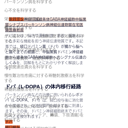
パーキンソン病を科学する
中脳黒質・線条体・GABA神経細胞をつなぐ、ド
パミンの旅路を解説します
心不全を科学する
栄養管理を科学する
：
ドパミン
神経回路線条体GABA神経細胞中脳黒
質シナプスパーキンソン病神経伝達物質在宅医
褥瘡を科学する
療医療教育
ドパミンは、脳内で運動制御・意欲・報酬とい
がん緩和ケア＋がん治療に関する知識を科学
する
った多彩な機能を担う神経伝達物質です。本記
事では、
経口ドパミン薬（ドパ）が腸から脳へ
がん緩和ケア医療を科学する
と届くまでの経路
と、
中脳黒質ドパミン神経細
胞から線条体GABA神経細胞へのシグナル伝達の
鬱滞性皮膚炎・潰瘍を科学する
しくみ
を、図解をもとにわかりやすく解説しま
失禁関連皮膚炎を科学する
す。
慢性難治性疼痛に対する脊髄刺激療法を科学
する
ドパ（L-DOPA）の体内移行経路
脊髄刺激療法を科学する
パーキンソン病などの治療に用いられる
レボド
ハイドロリリースを科学する
パ（L-DOPA、ドパ）
は、経口投与後に消化管
から吸収され、血液脳関門を越えて脳に到達し
在宅医療におけるエコーを科学する
ます。その後、ドパミン神経細胞終末でドパミ
創傷ケア(スキン テア、褥瘡、下肢潰瘍)を
ンへと変換されます。
科学する
ドパ
経口投与