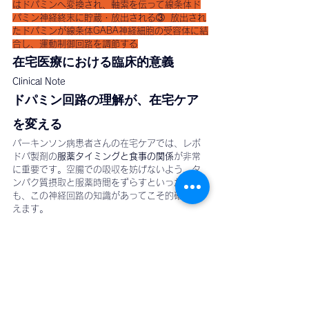
はドパミンへ変換され、軸索を伝って線条体ド
パミン神経終末に貯蔵・放出される③  放出され
たドパミンが線条体GABA神経細胞の受容体に結
合し、運動制御回路を調節する
在宅医療における臨床的意義
Clinical Note
ドパミン回路の理解が、在宅ケア
を変える
パーキンソン病患者さんの在宅ケアでは、レボ
ドパ製剤の
服薬タイミングと食事の関係
が非常
に重要です。空腸での吸収を妨げないよう、タ
ンパク質摂取と服薬時間をずらすといった指導
も、この神経回路の知識があってこそ的確に行
えます。
また、薬効の「ウェアリングオフ（wearing 
off）」現象は、線条体のドパミン貯蔵能が低下
した結果です。血中レボドパ濃度の変動を最小
化する服薬管理が、QOL向上に直結します。
在宅チームが神経科学の基礎を共有すること
で、患者さんと家族への説明力・ケアの質が大
きく向上します。