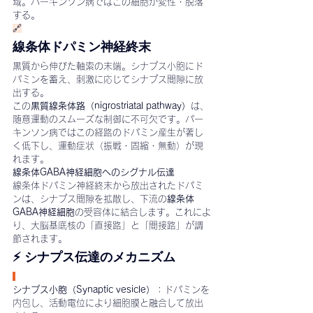
域。パーキンソン病ではこの細胞が変性・脱落
する。
🔗
線条体ドパミン神経終末
黒質から伸びた軸索の末端。シナプス小胞にド
パミンを蓄え、刺激に応じてシナプス間隙に放
出する。
この
黒質線条体路（nigrostriatal pathway）
は、
随意運動のスムーズな制御に不可欠です。パー
キンソン病ではこの経路のドパミン産生が著し
く低下し、運動症状（振戦・固縮・無動）が現
れます。
線条体GABA神経細胞へのシグナル伝達
線条体ドパミン神経終末から放出されたドパミ
ンは、シナプス間隙を拡散し、下流の
線条体
GABA神経細胞
の受容体に結合します。これによ
り、大脳基底核の「直接路」と「間接路」が調
節されます。
⚡ シナプス伝達のメカニズム
シナプス小胞（Synaptic vesicle）
：ドパミンを
内包し、活動電位により細胞膜と融合して放出