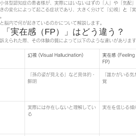
小体型認知症の患者様が、実際にはいないはずの「人」や「気配
きの変化によって起こる症状であり、大きく分けて「幻視」
と
「実
。
と脳内で何が起きているのかについて解説します。
」と「実在感（FP）」はどう違う？
訴えられた際、その体験の質によって以下のような違いがあります
幻視 (Visual Hallucination)
実在感 (Feeling 
FP)
「孫の姿が見える」など具体的・
「誰かがいる気
鮮明
覚
実際には存在しないと理解してい
実在を信じる傾
る