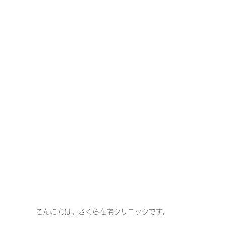
一緒に働く仲間の在宅医療への想い
在宅医療を科学する
攻めの栄養療法を科学する
誤嚥性肺炎を科学する
在
認知症の羅針盤
認知症は治せるか～認知症治療の羅針盤
在宅医療における褥瘡管理を科学する
精神疾患を科学す
こんにちは。さくら在宅クリニックです。