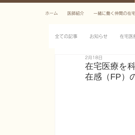
ホーム
医師紹介
一緒に働く仲間の在
全ての記事
お知らせ
在宅医
2月18日
栄養管理を科学する
褥瘡を
在宅医療を
在感（FP）
がん緩和ケア医療を科学する
慢性難治性疼痛に対する脊髄刺激
在宅医療におけるエコーを科学す