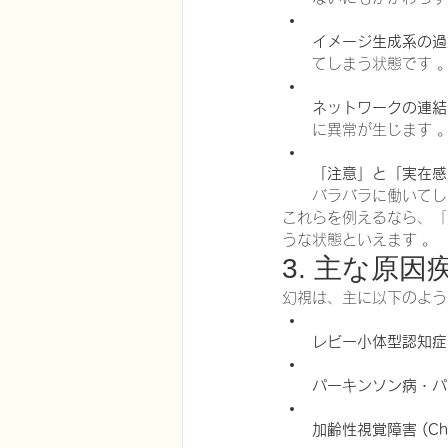
イメージ生成系の過
てしまう状態です 
ネットワークの連結
に異常が生じます 
「注意」と「実在感
バラバラに働いてし
これらを例えるなら、「
うな状態といえます 。
3. 主な原因
幻視は、主に以下のよう
レビー小体型認知症 (
パーキンソン病・パ
加齢性視覚障害 (Char