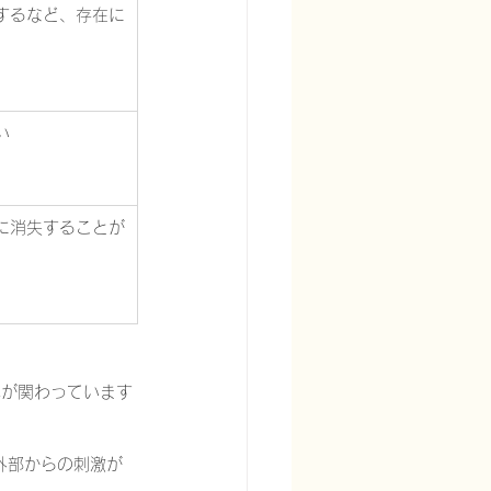
するなど、存在に
い
に消失することが
が関わっています 
、外部からの刺激が