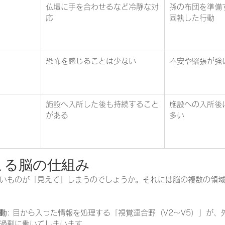
仏壇に手を合わせるなど冷静な対
孫の布団を準備
応
固執した行動
恐怖を感じることは少ない
不安や緊張が強
施設へ入所した後も持続すること
施設への入所後
がある
多い
起こる脳の仕組み
いものが「見えて」しまうのでしょうか。それには脳の複数の領域
動
: 目から入った情報を処理する「視覚連合野（V2～V5）」が
過剰に働いてしまいます 。