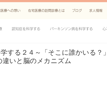
宅医療への想い
在宅医療の訪問診療とは
ブログ
求人情報
療
認知症を科学する
パーキンソン病を科学する
心
科学する
がん緩和ケア＋がん治療に関する知識を科学する
科学する２４～「そこに誰かいる？
の違いと脳のメカニズム
鬱滞性皮膚炎・潰瘍を科学する
失禁関連皮膚炎を科学する
療法を科学する
脊髄刺激療法を科学する
ハイドロリリ
る
創傷ケア(スキン テア、褥瘡、下肢潰瘍)を科学する