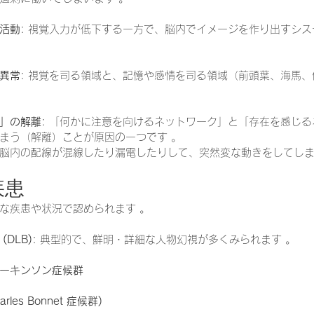
活動
: 視覚入力が低下する一方で、脳内でイメージを作り出すシ
。
異常
: 視覚を司る領域と、記憶や感情を司る領域（前頭葉、海馬
。
」の解離
: 「何かに注意を向けるネットワーク」と「存在を感じ
まう（解離）ことが原因の一つです 。
脳内の配線が混線したり漏電したりして、突然変な動きをしてし
疾患
な疾患や状況で認められます 。
DLB)
: 典型的で、鮮明・詳細な人物幻視が多くみられます 。
ーキンソン症候群
les Bonnet 症候群)