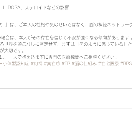
、L-DOPA、ステロイドなどの影響
P）」は、ご本人の性格や気のせいではなく、脳の神経ネットワー
の場合は、本人がその存在を信じて不安が強くなる傾向があります 
る世界を頭ごなしに否定せず、まずは「そのように感じている」
が大切です。
は、一人で抱え込まずに専門の医療機関へご相談ください。
ー小体型認知症
#幻視
#実在感
#FP
#脳の仕組み
#在宅医療
#BP