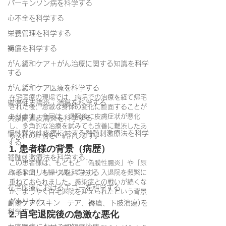
パーキンソン病を科学する
心不全を科学する
栄養管理を科学する
褥瘡を科学する
がん緩和ケア＋がん治療に関する知識を科学
する
がん緩和ケア医療を科学する
在宅医療の現場では、病院での治療を経て帰宅
鬱滞性皮膚炎・潰瘍を科学する
された後、急激な身体の変化に直面することが
あります。今回は、退院後に皮膚症状が悪化
失禁関連皮膚炎を科学する
し、多角的な治療を試みても改善に難渋したあ
慢性難治性疼痛に対する脊髄刺激療法を科学
る女性の症例をご紹介します。
する
1. 患者様の背景（病歴）
脊髄刺激療法を科学する
この患者様は、もともと「偽膜性腸炎」や「尿
ハイドロリリースを科学する
路感染症」を繰り返しており、入退院を頻繁に
重ねておられました。感染症との戦いが続くな
在宅医療におけるエコーを科学する
か、ようやく自宅退院を迎えられたという背景
があります。
創傷ケア(スキン テア、褥瘡、下肢潰瘍)を
科学する
2. 自宅退院後の急激な悪化