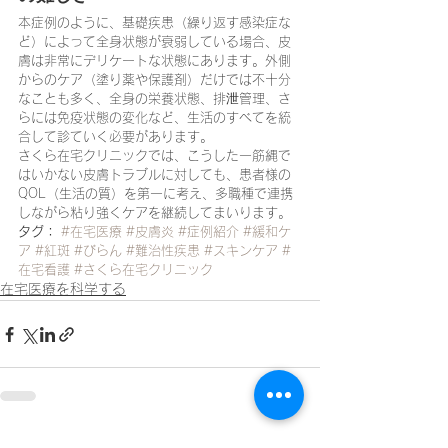
本症例のように、基礎疾患（繰り返す感染症な
ど）によって全身状態が衰弱している場合、皮
膚は非常にデリケートな状態にあります。外側
からのケア（塗り薬や保護剤）だけでは不十分
なことも多く、全身の栄養状態、排泄管理、さ
らには免疫状態の変化など、生活のすべてを統
合して診ていく必要があります。
さくら在宅クリニックでは、こうした一筋縄で
はいかない皮膚トラブルに対しても、患者様の
QOL（生活の質）を第一に考え、多職種で連携
しながら粘り強くケアを継続してまいります。
タグ：
#在宅医療
#皮膚炎
#症例紹介
#緩和ケ
ア
#紅斑
#びらん
#難治性疾患
#スキンケア
#
在宅看護
#さくら在宅クリニック
在宅医療を科学する
すべて表示