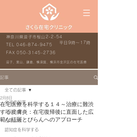
神奈川県逗子市桜山2-2-54
平日9時～17時
TEL
046-874-9475
FAX
050-3145-2736
逗子、葉山、鎌倉、横須賀、横浜市金沢区の在宅医療
記事
全ての記事
2月8日
全ての記事
在宅医療を科学する１４～治療に難渋
する皮膚炎：在宅復帰後に直面した広
お知らせ
範な紅斑とびらんへのアプローチ
在宅医療
認知症を科学する