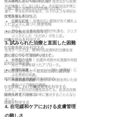
在宅医療における認知症治療
住み慣れた自宅へ戻られた後、残念ながら皮膚
炎が増悪してしまいました。その症状は非常に
一緒に働く仲間の在宅医療への想い
重く、単なる赤みを超え、以下のような深刻な
在宅医療を科学する
状態を呈しました。
広範な紅斑：
 皮膚の広い範囲が赤く腫れ上
エビデンスに基づく健康情報
がる。
びらん：
 皮膚の表面が剥がれ落ち、ジュク
攻めの栄養療法を科学する
ジュクとした「ただれ」が生じる。
誤嚥性肺炎を科学する
3. 試みられた治療と直面した困難
在宅酸素療法を科学する
在宅チームでは、標準的な皮膚科的治療を含
め、あらゆる手段を講じました。
認知症について家族へ向けて
外用剤の活用：
 抗菌外用剤や抗真菌外用剤
認知症の羅針盤
など、感染を疑ったアプローチ。
物理的保護：
 ドレッシング材（被覆材）に
認知症は治せるか～認知症治療の羅針盤
よる患部の保護。
神経障害性疼痛疼痛を科学する
外部刺激の遮断：
 撥水系外用剤を用いた皮
膚のバリア機能の補強。
在宅医療における褥瘡管理を科学する
しかし、これらの治療を試みても、症状の改善
精神疾患を科学する
は見られず、治療に非常に難渋することとなり
ました。
頭痛を科学する
4. 在宅緩和ケアにおける皮膚管理
の難しさ