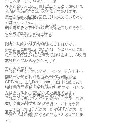
在宅医療における認知症治療
在宅診療において、最も重要なことは顔の見え
一緒に働く仲間の在宅医療への想い
るinterfaceの非効率化だと信じております。
患者さんは、私達に医療だけを求めているわけ
在宅医療を科学する
ではありません。
エビデンスに基づく健康情報
顔の見える関係性の非効率化は徹底して行うこ
とを原理原則としています。
攻めの栄養療法を科学する
誤嚥性肺炎を科学する
ただ、人的対応の限界があるのも確かです。
恐らく、今後電話対応などは、かなり早い時期
在宅酸素療法を科学する
にAIにて代替されると考えておりますし、AIの得
意分野でしょう。
認知症について家族へ向けて
認知症の羅針盤
こうした中で、カスタマーセンターをAI化する
前にLINEにGPT-4を搭載させてみました。
認知症は治せるか～認知症治療の羅針盤
GPT-4は、まだDeep learningは未搭載であり
神経障害性疼痛疼痛を科学する
GPT-3まで搭載されているようですが、多分か
なり近い将来に搭載されると考えています。
在宅医療における褥瘡管理を科学する
これにより患者さんからの返答で、おかしな返
精神疾患を科学する
答していたらリアルの返信行い、これを学習
し、そのうち自分が返信したかGPTが返信した
頭痛を科学する
か分からない精度になるのでは？と考えていま
す。