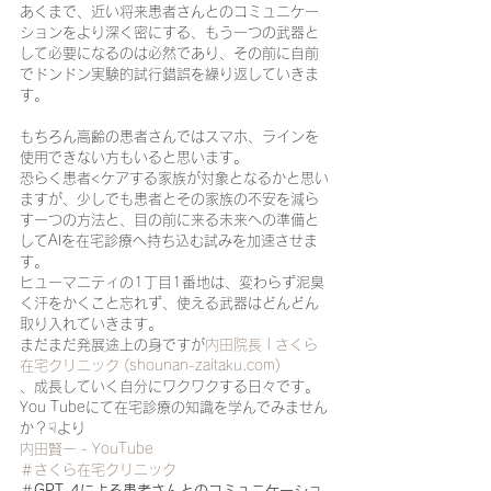
あくまで、近い将来患者さんとのコミュニケー
ションをより深く密にする、もう一つの武器と
して必要になるのは必然であり、その前に自前
でドンドン実験的試行錯誤を繰り返していきま
す。
もちろん高齢の患者さんではスマホ、ラインを
使用できない方もいると思います。
恐らく患者<ケアする家族が対象となるかと思い
ますが、少しでも患者とその家族の不安を減ら
す一つの方法と、目の前に来る未来への準備と
してAIを在宅診療へ持ち込む試みを加速させま
す。
ヒューマニティの1丁目1番地は、変わらず泥臭
く汗をかくこと忘れず、使える武器はどんどん
取り入れていきます。
まだまだ発展途上の身ですが
内田院長 | さくら
在宅クリニック (
shounan-zaitaku.com
)
、成長していく自分にワクワクする日々です。
You Tubeにて在宅診療の知識を学んでみません
か？☟より
内田賢一 - YouTube
＃さくら在宅クリニック
＃
GPT-4による患者さんとのコミュニケーショ