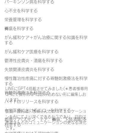
パーキンソン病を科学する
心不全を科学する
栄養管理を科学する
褥瘡を科学する
がん緩和ケア＋がん治療に関する知識を科学
する
がん緩和ケア医療を科学する
鬱滞性皮膚炎・潰瘍を科学する
失禁関連皮膚炎を科学する
慢性難治性疼痛に対する脊髄刺激療法を科学
する
LINEにGPT4搭載させてみました(＊患者様専用
脊髄刺激療法を科学する
QRにて提示のQRは読み込めない形に編集しお
ります)。
ハイドロリリースを科学する
在宅医療におけるエコーを科学する
仮説・目的は、患者さんとのコミュニケーショ
ンをAIにてより深くできるか？であり、目的は
創傷ケア(スキン テア、褥瘡、下肢潰瘍)を
患者さんとのコミュニケーションの更なる深化
科学する
です。