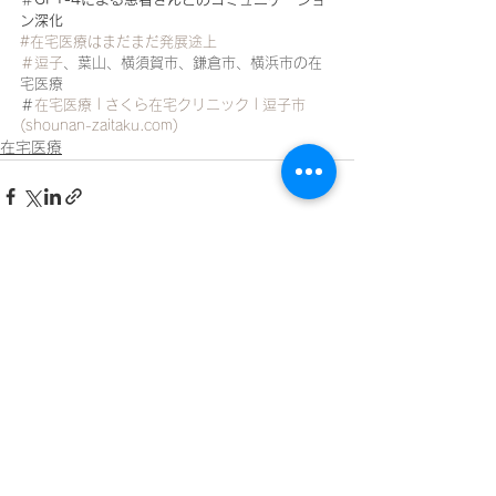
ン深化
#在宅医療はまだまだ発展途上
＃逗子
、葉山、横須賀市、鎌倉市、横浜市の在
宅医療
＃
在宅医療 | さくら在宅クリニック | 逗子市 
(
shounan-zaitaku.com
)
在宅医療
すべて表示
最新記事