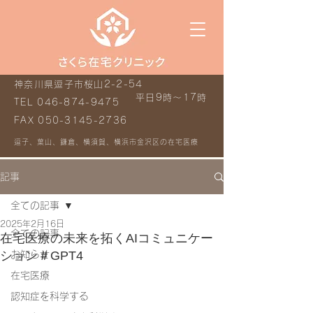
神奈川県逗子市桜山2-2-54
平日9時～17時
TEL
046-874-9475
FAX
050-3145-2736
逗子、葉山、鎌倉、横須賀、横浜市金沢区の在宅医療
記事
全ての記事
2025年2月16日
全ての記事
在宅医療の未来を拓くAIコミュニケー
ション＃GPT4
お知らせ
在宅医療
認知症を科学する