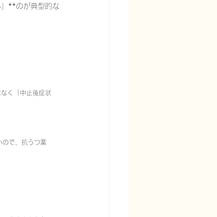
」**のが典型的な
、
はなく「中止後症状
いので、抗うつ薬