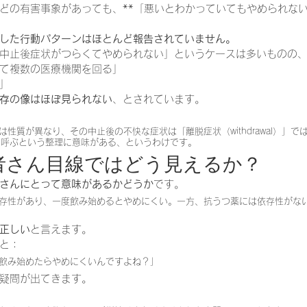
どの有害事象があっても、**「悪いとわかっていてもやめられない
した行動パターンはほとんど報告されていません。
中止後症状がつらくてやめられない」というケースは多いものの
て複数の医療機関を回る」
」
存の像はほぼ見られない
、とされています。
性質が異なり、その中止後の不快な症状は「離脱症状（withdrawal）」で
ion）」と呼ぶという整理に意味がある、というわけです。
患者さん目線ではどう見えるか？
さんにとって意味があるかどうか
です。
存性があり、一度飲み始めるとやめにくい。一方、抗うつ薬には依存性がな
正しい
と言えます。
と：
飲み始めたらやめにくいんですよね？」
疑問が出てきます。