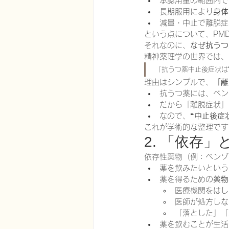
承認用量の範囲内で
長期服用により
身体
減量・中止で離脱症
という点について、PM
それなのに、
なぜ抗うつ
精神薬理学の世界では、
「抗うつ薬中止後症状は
理由はシンプルで、
「離
抗うつ薬には、ベン
だから「離脱症状」
なので、
“中止後症状（
これが学術的な整理です
2. 「依存
依存性薬物（例：ベンゾ
薬を飲みたいという
薬を得るための
薬物
医療機関をはし
医師が処方しな
「落とした」「
薬を飲むことが生活