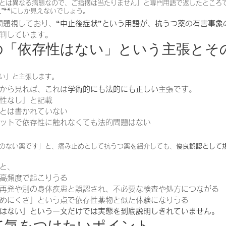
とは異なる病態なので、ご指摘は当たりません」と専門用語で返したところ
え”**にしか見えないでしょう。
問題視しており、
“中止後症状”という用語が、抗うつ薬の有害事象
判しています。
社の「依存性はない」という主張とそ
い」と主張します。
から見れば、これは
学術的にも法的にも正しい
主張です。
性なし」と記載
とは書かれていない
ットで依存性に触れなくても法的問題はない
のない薬です」と、痛み止めとして抗うつ薬を紹介しても、
優良誤認として
と、
高頻度で起こりうる
再発や別の身体疾患と誤認され、不必要な検査や処方につながる
めにくさ」という点で依存性薬物と似た体験になりうる
はない」という一文だけでは実態を到底説明しきれていません。
して気をつけたいポイント