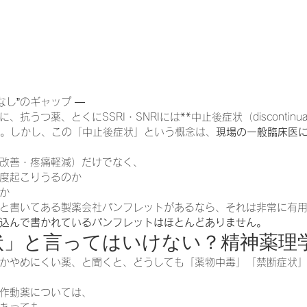
なし”のギャップ —
うつ薬、とくにSSRI・SNRIには**中止後症状（discontinuatio
す。しかし、この「中止後症状」という概念は、
現場の一般臨床医
改善・疼痛軽減）だけでなく、
度起こりうるのか
か
と書いてある製薬会社パンフレットがあるなら、それは非常に有
込んで書かれているパンフレットはほとんどありません。
症状」と言ってはいけない？精神薬理
かやめにくい薬、と聞くと、どうしても「薬物中毒」「禁断症状
作動薬については、