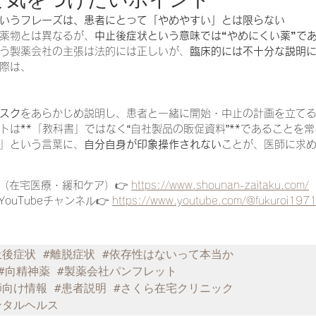
いうフレーズは、患者にとって「やめやすい」とは限らない
薬物とは異なるが、
中止後症状という意味では“やめにくい薬”で
う製薬会社の主張は法的には正しいが、
臨床的には不十分な説明
際は、
スク
をあらかじめ説明し、患者と一緒に開始・中止の計画を立て
トは**「教科書」ではなく“自社製品の販促資料”**であることを
」という言葉に、
自分自身が印象操作されない
ことが、医師に求
ク
（在宅医療・緩和ケア）👉 
https://www.shounan-zaitaku.com/
ouTubeチャンネル👉 
https://www.youtube.com/@fukuroi197
止後症状
#離脱症状
#依存性はないって本当か
#向精神薬
#製薬会社パンフレット
師向け情報
#患者説明
#さくら在宅クリニック
ンタルヘルス