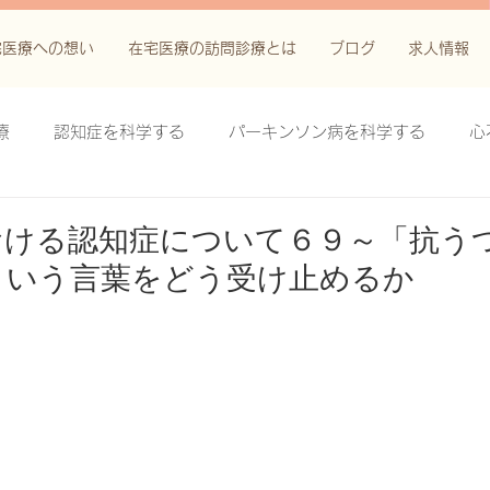
宅医療への想い
在宅医療の訪問診療とは
ブログ
求人情報
療
認知症を科学する
パーキンソン病を科学する
心
科学する
がん緩和ケア＋がん治療に関する知識を科学する
おける認知症について６９～「抗う
という言葉をどう受け止めるか
鬱滞性皮膚炎・潰瘍を科学する
失禁関連皮膚炎を科学する
療法を科学する
脊髄刺激療法を科学する
ハイドロリリ
る
創傷ケア(スキン テア、褥瘡、下肢潰瘍)を科学する