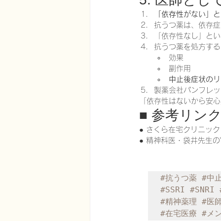
「依存性がない」と
抗うつ薬は、依存症
「依存性なし」とい
抗うつ薬を処方する
効果
副作用
中止後症状のリ
製薬会社パンフレッ
「依存性はないから安心
■ 参考リン
● さくら在宅クリニック
● 精神科医・袋井先生のY
#抗うつ薬
#中
#SSRI
#SNRI
#精神薬理
#医
#在宅医療
#メ