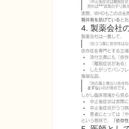
「中止後症状は離脱症状
見れば**“言葉のすり替
実際、WHOもこの点を
報共有を妨げている
と批
4. 製薬会
製薬会社は一貫して、
「抗うつ薬に依存性はな
依存症を専門とする立場
添付文書にも「依存
「離脱症状がある」
したがってパンフレ
極端な話、
「他の薬と異なり依存性
まずない
のが現状です。
しかし臨床現場から見る
中止後症状は実際に
中止後症状がうつ病
患者にとっては「や
という意味で、
「依存性
5. 医師と