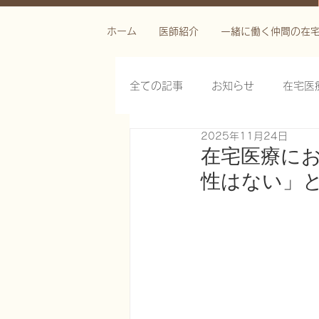
ホーム
医師紹介
一緒に働く仲間の在
全ての記事
お知らせ
在宅医
2025年11月24日
栄養管理を科学する
褥瘡を
在宅医療に
性はない」
がん緩和ケア医療を科学する
慢性難治性疼痛に対する脊髄刺激
在宅医療におけるエコーを科学す