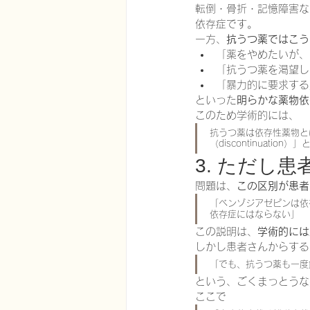
転倒・骨折・記憶障害な
依存症です。
一方、
抗うつ薬ではこう
「薬をやめたいが、
「抗うつ薬を渇望し
「暴力的に要求する
といった
明らかな薬物依
このため学術的には、
抗うつ薬は依存性薬物とは
（discontinuat
3. ただし
問題は、
この区別が患者
「ベンゾジアゼピンは依
依存症にはならない」
この説明は、
学術的には
しかし患者さんからする
「でも、抗うつ薬も一度
という、ごくまっとうな
ここで