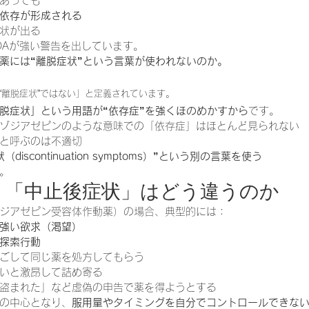
あっても
依存が形成される
状が出る
DAが強い警告を出しています。
薬には“離脱症状”という言葉が使われないのか。
“離脱症状”ではない」と定義されています。
脱症状」という用語が“依存症”を強くほのめかすから
です。
ゾジアゼピンのような意味での「依存症」はほとんど見られない
と呼ぶのは不適切
discontinuation symptoms）”という別の言葉を使う
。
」と「中止後症状」はどう違うのか
ジアゼピン受容体作動薬）の場合、典型的には：
強い欲求（渇望）
探索行動
ごして同じ薬を処方してもらう
いと激昂して詰め寄る
盗まれた」など虚偽の申告で薬を得ようとする
の中心となり、
服用量やタイミングを自分でコントロールできな