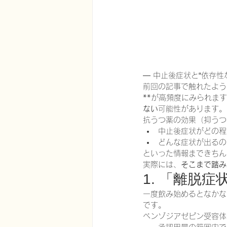
— 中止後症状と“依存性
前回の記事で触れたように、抗
**が高頻度にみられま
ない
可能性があります。
抗うつ薬の効果（抑うつ
中止後症状がどの程
どんな症状が出るの
といった情報まできちん
実際には、
そこまで踏み
1. 「離脱
一度飲み始めるとなかな
です。
ベンゾジアゼピン受容体