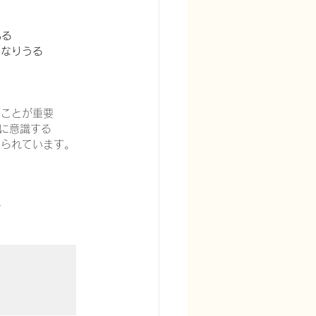
ある
になりうる
ることが重要
常に意識する
められています。
1