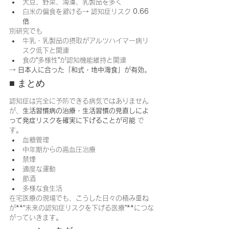
大豆、野菜、海藻、乳製品を多く
白米の偏食を避ける→ 認知症リスク 
0.66
倍
別研究でも
牛乳・乳製品の摂取がアルツハイマー病リ
スク低下と関連
食の“多様性”が認知機能維持と関連
→ 
日本人に合った「和式・地中海食」が有効
。
■ まとめ
認知症は完全に予防できる病気ではありません
が、
生活習慣病の治療・生活習慣の見直しによ
って発症リスクを確実に下げることが可能
 で
す。
血糖管理
中年期からの高血圧治療
禁煙
適度な運動
節酒
多様な食生活
在宅医療の現場でも、こうした日々の積み重ね
が**“未来の認知症リスクを下げる医療”**につな
がっていきます。