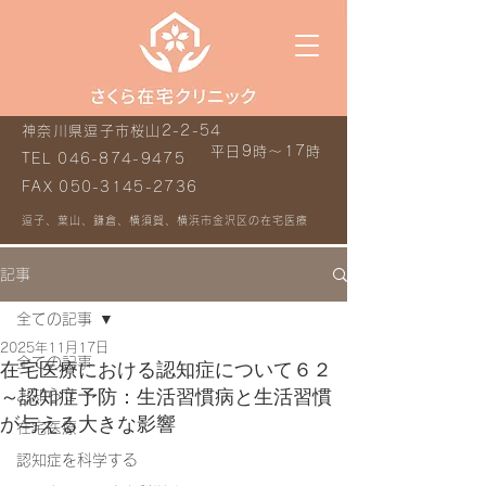
神奈川県逗子市桜山2-2-54
平日9時～17時
TEL
046-874-9475
FAX
050-3145-2736
逗子、葉山、鎌倉、横須賀、横浜市金沢区の在宅医療
記事
全ての記事
2025年11月17日
全ての記事
在宅医療における認知症について６２
～認知症予防：生活習慣病と生活習慣
お知らせ
が与える大きな影響
在宅医療
認知症を科学する