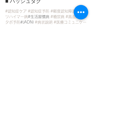
■ ハッシュタグ
#認知症ケア
#認知症予防
#軽度認知障害
#アル
ツハイマー病
#生活習慣病 
#糖尿病
#高血圧
#メ
タボ予防
#JADNI 
#病状説明
#医療コミュニケー
ション
#在宅医療 
#地域医療
#家族支援
#ポリフ
ァーマシーていくことが
“未来の認知症リスクを
減らす”ことにつながります。
在宅医療における認知症治療
すべて表示
最新記事