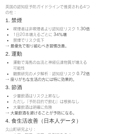
英国の認知症予防ガイドラインで推奨される4つ
の柱：
1. 禁煙
喫煙者は非喫煙者より認知症リスク 
1.30倍
1日20本増えるごとに 
34％増
禁煙でリスク低下
→ 
最優先で取り組むべき習慣改善
。
2. 運動
運動で海馬の血流と神経伝達物質が増える
可能性
観察研究のメタ解析：認知症リスク 
0.72倍
→ 
座りがちな生活の方には特に効果的
。
3. 節酒
少量飲酒はリスク上昇なし
ただし「予防目的で飲む」は根拠なし
大量飲酒は明確に危険
→ 
大量飲酒を避けることが予防になる
。
4. 食生活改善（日本人データ）
久山町研究より：