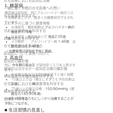
在宅医療における認知症治療
1. 糖尿病
一緒に働く仲間の在宅医療への想い
糖尿病は認知症、特にアルツハイマー病のリス
在宅医療を科学する
クを高めることが、数多くの観察研究で示され
ています。
エビデンスに基づく健康情報
台湾研究：糖尿病群は 
アルツハイマー病の
攻めの栄養療法を科学する
発症が1.76倍
日本研究：糖尿病ありで 
発症2.05倍
誤嚥性肺炎を科学する
メタ解析：　アルツハイマー病 
1.46倍
　血
在宅酸素療法を科学する
管性認知症 
2.48倍
→ 
血糖管理は認知症予防に直結
。
認知症について家族へ向けて
2. 高血圧
認知症の羅針盤
特に 
中年期の高血圧
 が認知症リスクを上昇させ
認知症は治せるか～認知症治療の羅針盤
ます。
中年期の高血圧は認知機能低下と強く相関
神経障害性疼痛疼痛を科学する
75歳以上では「降圧しすぎても予防効果は
在宅医療における褥瘡管理を科学する
不明」
75歳以上の降圧目標：
150/90mmHg（可
精神疾患を科学する
能なら140/90未満）
→ 
40〜60代のうちにしっかり治療することが
頭痛を科学する
予防につながる
。
■ 生活習慣の見直し