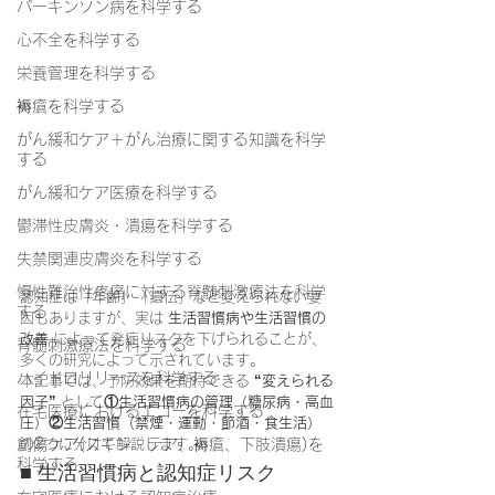
パーキンソン病を科学する
心不全を科学する
栄養管理を科学する
褥瘡を科学する
がん緩和ケア＋がん治療に関する知識を科学
する
がん緩和ケア医療を科学する
鬱滞性皮膚炎・潰瘍を科学する
失禁関連皮膚炎を科学する
慢性難治性疼痛に対する脊髄刺激療法を科学
認知症は「年齢」「遺伝」など変えられない要
する
因もありますが、実は 
生活習慣病や生活習慣の
改善
 によって発症リスクを下げられることが、
脊髄刺激療法を科学する
多くの研究によって示されています。
ハイドロリリースを科学する
本記事では、予防効果を期待できる 
“変えられる
因子”
 として
①生活習慣病の管理（糖尿病・高血
在宅医療におけるエコーを科学する
圧）②生活習慣（禁煙・運動・節酒・食生活）
創傷ケア(スキン テア、褥瘡、下肢潰瘍)を
の2つに分けて解説します。
科学する
■ 生活習慣病と認知症リスク