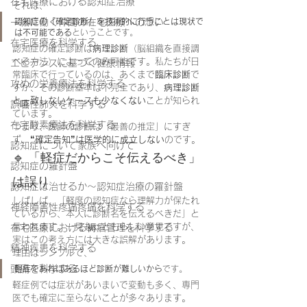
在宅医療における認知症治療
それは、
一緒に働く仲間の在宅医療への想い
認知症の「確定診断」を技術的に行うことは現状で
は不可能である
ということです。
在宅医療を科学する
認知症の確定診断は
病理診断
（脳組織を直接調
べる方法）によってのみ可能です。私たちが日
エビデンスに基づく健康情報
常臨床で行っているのは、あくまで
臨床診断
で
攻めの栄養療法を科学する
すが、その診断基準は不完全であり、
病理診断
と一致しないケースも少なくない
ことが知られ
誤嚥性肺炎を科学する
ています。
在宅酸素療法を科学する
つまり、医師の診断は「最善の推定」にすぎ
ず、
“確定告知”は医学的に成立しない
のです。
認知症について家族へ向けて
🔹 「軽症だからこそ伝えるべき」
認知症の羅針盤
は誤り
認知症は治せるか～認知症治療の羅針盤
しばしば、「軽度の認知症なら理解力が保たれ
神経障害性疼痛疼痛を科学する
ているから、本人に診断名を伝えるべきだ」と
言われます。一見もっともらしい意見ですが、
在宅医療における褥瘡管理を科学する
実はこの考え方には大きな誤解があります。
精神疾患を科学する
理由はシンプルで、
頭痛を科学する
軽症であればあるほど診断が難しいから
です。
軽症例では症状があいまいで変動も多く、専門
医でも確定に至らないことが多々あります。