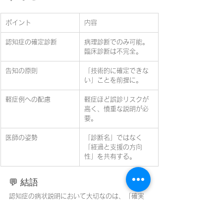
ポイント
内容
認知症の確定診断
病理診断でのみ可能。
臨床診断は不完全。
告知の原則
「技術的に確定できな
い」ことを前提に。
軽症例への配慮
軽症ほど誤診リスクが
高く、慎重な説明が必
要。
医師の姿勢
「診断名」ではなく
「経過と支援の方向
性」を共有する。
💬 結語
認知症の病状説明において大切なのは、「確実
な診断」ではなく、
不確実性をどう伝えるか
で
す。診断の限界を理解し、患者と介護者が安心