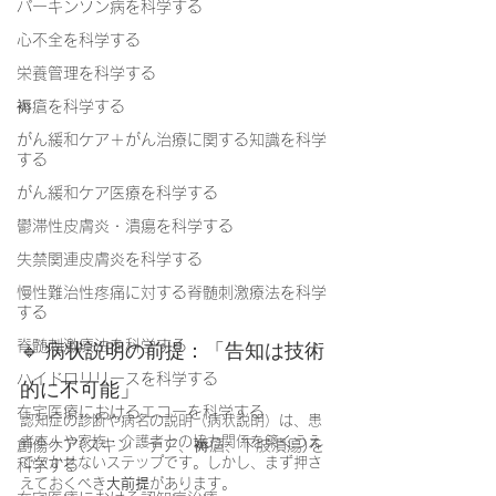
パーキンソン病を科学する
心不全を科学する
栄養管理を科学する
褥瘡を科学する
がん緩和ケア＋がん治療に関する知識を科学
する
がん緩和ケア医療を科学する
鬱滞性皮膚炎・潰瘍を科学する
失禁関連皮膚炎を科学する
慢性難治性疼痛に対する脊髄刺激療法を科学
する
脊髄刺激療法を科学する
🔹 病状説明の前提：「告知は技術
ハイドロリリースを科学する
的に不可能」
在宅医療におけるエコーを科学する
認知症の診断や病名の説明（病状説明）は、患
者本人や家族・介護者との協力関係を築くうえ
創傷ケア(スキン テア、褥瘡、下肢潰瘍)を
で欠かせないステップです。しかし、まず押さ
科学する
えておくべき
大前提
があります。