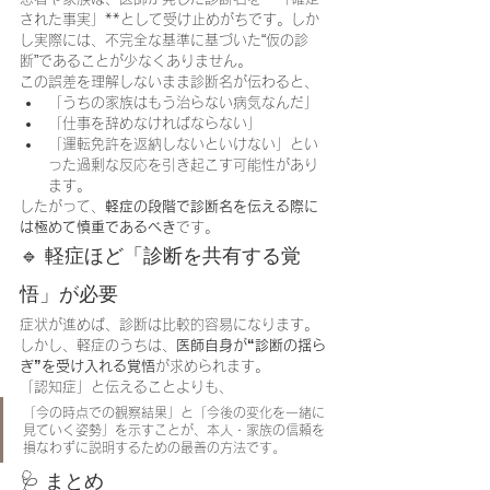
された事実」**として受け止めがちです。しか
し実際には、不完全な基準に基づいた“仮の診
断”であることが少なくありません。
この誤差を理解しないまま診断名が伝わると、
「うちの家族はもう治らない病気なんだ」
「仕事を辞めなければならない」
「運転免許を返納しないといけない」とい
った過剰な反応を引き起こす可能性があり
ます。
したがって、
軽症の段階で診断名を伝える際に
は極めて慎重であるべき
です。
🔹 軽症ほど「診断を共有する覚
悟」が必要
症状が進めば、診断は比較的容易になります。
しかし、軽症のうちは、
医師自身が“診断の揺ら
ぎ”を受け入れる覚悟
が求められます。
「認知症」と伝えることよりも、
「今の時点での観察結果」と「今後の変化を一緒に
見ていく姿勢」を示すことが、本人・家族の信頼を
損なわずに説明するための最善の方法です。
🩺 まとめ