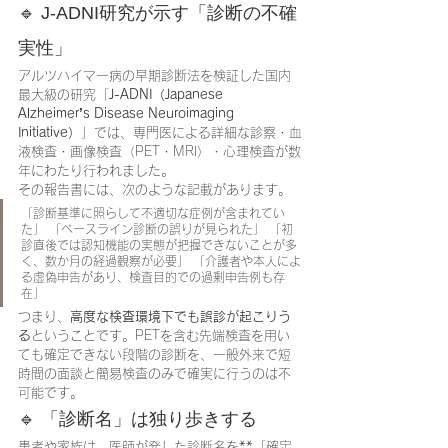
🔹 J-ADNI研究が示す「診断の不確
実性」
アルツハイマー病の早期診断法を検証した国内
最大級の研究「
J-ADNI（Japanese 
Alzheimer’s Disease Neuroimaging 
Initiative）
」では、専門医による詳細な診察・血
液検査・画像検査（PET・MRI）・心理検査が数
年にわたり行われました。
その報告書には、次のような記載があります。
「診断基準に照らして不適切な症例が含まれてい
た」 「ベースライン診断の誤りが見られた」 「初
診直後では認知機能の実態が把握できないことが多
く、数か月の経過観察が必要」 「介護者や本人によ
る虚偽申告があり、検査目的での過剰申告例も存
在」
つまり、
高度な検査環境下でも誤診が起こりう
る
ということです。PETを含む先端検査を用い
ても確定できない段階の診断を、一般外来で短
時間の面談と簡易検査のみで確実に行うのは不
可能です。
🔹 「診断名」は独り歩きする
患者や家族は、医師が発した診断名を**「確定