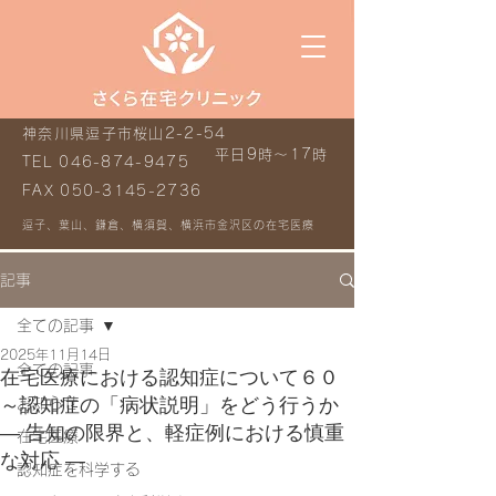
神奈川県逗子市桜山2-2-54
平日9時～17時
TEL
046-874-9475
FAX
050-3145-2736
逗子、葉山、鎌倉、横須賀、横浜市金沢区の在宅医療
記事
全ての記事
2025年11月14日
全ての記事
在宅医療における認知症について６０
～認知症の「病状説明」をどう行うか
お知らせ
― 告知の限界と、軽症例における慎重
在宅医療
な対応 ―
認知症を科学する