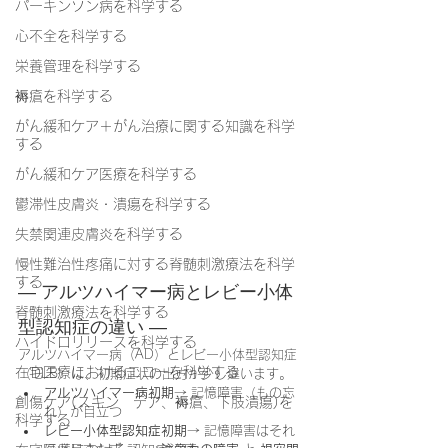
パーキンソン病を科学する
心不全を科学する
栄養管理を科学する
褥瘡を科学する
がん緩和ケア＋がん治療に関する知識を科学
する
がん緩和ケア医療を科学する
鬱滞性皮膚炎・潰瘍を科学する
失禁関連皮膚炎を科学する
慢性難治性疼痛に対する脊髄刺激療法を科学
する
― アルツハイマー病とレビー小体
脊髄刺激療法を科学する
型認知症の違い ―
ハイドロリリースを科学する
アルツハイマー病（AD）とレビー小体型認知症
在宅医療におけるエコーを科学する
（DLB）は、初期症状の出方が少し違います。
アルツハイマー病初期
→ 記憶障害（もの忘
創傷ケア(スキン テア、褥瘡、下肢潰瘍)を
れ）が目立つ
科学する
レビー小体型認知症初期
→ 記憶障害はそれ