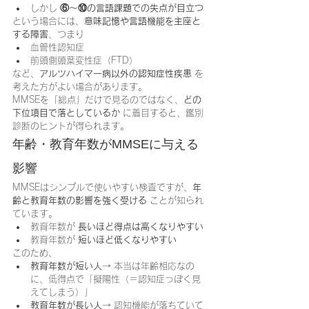
しかし 
⑥〜⑩の言語課題での失点が目立つ
という場合には、
意味記憶や言語機能を主座と
する障害
、つまり
血管性認知症
前頭側頭葉変性症（FTD）
など、
アルツハイマー病以外の認知症性疾患
 を
考えた方がよい場合があります。
MMSEを「総点」だけで見るのではなく、
どの
下位項目で落としているか
 に着目すると、鑑別
診断のヒントが得られます。
年齢・教育年数がMMSEに与える
影響
MMSEはシンプルで使いやすい検査ですが、
年
齢と教育年数の影響を強く受ける
 ことが知られ
ています。
教育年数が 
長いほど得点は高くなりやすい
教育年数が 
短いほど低くなりやすい
このため、
教育年数が短い人
→ 本当は年齢相応なの
に、低得点で「擬陽性（＝認知症っぽく見
えてしまう）」
教育年数が長い人
→ 認知機能が落ちていて