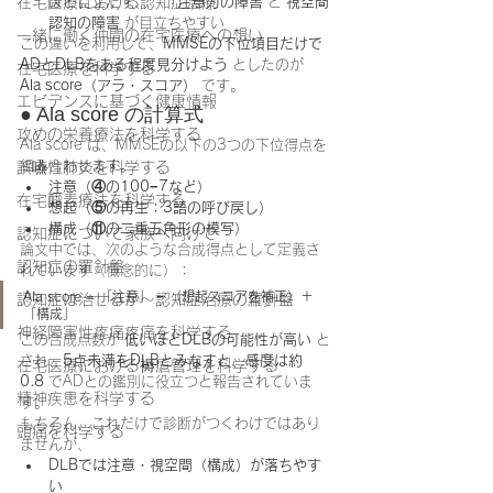
在宅医療における認知症治療
ほど目立たず、　　
注意力の障害
 と 
視空間
認知の障害
 が目立ちやすい
一緒に働く仲間の在宅医療への想い
この違いを利用して、
MMSEの下位項目だけで
ADとDLBをある程度見分けよう
 としたのが 
在宅医療を科学する
Ala score（アラ・スコア）
 です。
エビデンスに基づく健康情報
● Ala score の計算式
攻めの栄養療法を科学する
Ala score は、MMSEの以下の3つの下位得点を
組み合わせます。
誤嚥性肺炎を科学する
注意（④の100−7など）
在宅酸素療法を科学する
想起（⑤の再生：3語の呼び戻し）
構成（⑪の二重五角形の模写）
認知症について家族へ向けて
論文中では、次のような合成得点として定義さ
認知症の羅針盤
れています（概念的に）：
Ala score = 「注意」 − （想起スコアを補正）＋ 
認知症は治せるか～認知症治療の羅針盤
「構成」
神経障害性疼痛疼痛を科学する
この合成点数が 
低いほどDLBの可能性が高い
 と
され、
5点未満をDLBとみなすと、感度は約
在宅医療における褥瘡管理を科学する
0.8
 でADとの鑑別に役立つと報告されていま
精神疾患を科学する
す。
もちろん、これだけで診断がつくわけではあり
頭痛を科学する
ませんが、
DLBでは注意・視空間（構成）が落ちやす
い