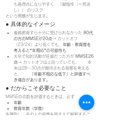
も高得点になりやすく、「擬陰性（＝見逃
し）」 のリスク
という問題が生じます。
● 具体的なイメージ
義務教育すら十分に受けられなかった 
80代
の方のMMSEが20点
→ カットオフ
（23/24）より低くても、
年齢・教育歴を
考えると“年相応”の可能性も
大卒で知的活動が旺盛だった方が 
MMSE26
点
→ カットオフは上回っていても、　　本
来は28〜30点が期待される背景を考える
と、　　
「年齢不相応な低下」と評価すべ
き場合があります。
● だからこそ必要なこと
MMSEの点数を評価するときは、必ず
年齢
教育年数（学歴）
を聴取し、その人の背景を踏まえて解釈するこ
とが大切です。
「点数だけで診断しない」
 こと
が、誤診を防ぐ最大のポイントです。
ハッシュタグ