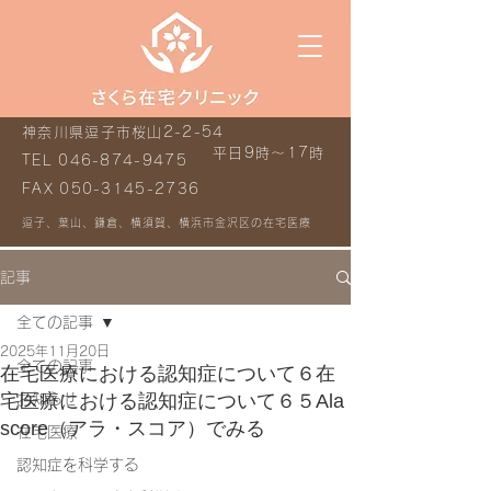
神奈川県逗子市桜山2-2-54
平日9時～17時
TEL
046-874-9475
FAX
050-3145-2736
逗子、葉山、鎌倉、横須賀、横浜市金沢区の在宅医療
記事
全ての記事
2025年11月20日
全ての記事
在宅医療における認知症について６在
宅医療における認知症について６５Ala
お知らせ
score（アラ・スコア）でみる
在宅医療
認知症を科学する