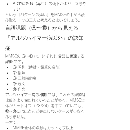
ADでは想起（再生）の低下がより目立ちや
すい
という「パターンの違い」をMMSEの中から読
み取る 1 つの工夫と考えるとよいでしょう。
言語課題（⑥〜⑩）から見える
「アルツハイマー病以外」の認知
症
MMSEの ⑥〜⑩ は、いずれも 
言語に関連する
課題
 です。
⑥ 呼称（時計・鉛筆の名前）
⑦ 復唱
⑧ 三段階命令
⑨ 読文
⑩ 作文
アルツハイマー病の初期
 では、これらの課題は
比較的よく保たれていることが多く、MMSE全
体がカットオフ（23/24）を下回っていても、
⑥〜⑩にはほとんど失点しないケースが少なく
ありません。
一方で、
MMSE全体の点数はカットオフ以上