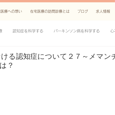
宅医療への想い
在宅医療の訪問診療とは
ブログ
求人情報
療
認知症を科学する
パーキンソン病を科学する
心
科学する
がん緩和ケア＋がん治療に関する知識を科学する
おける認知症について２７～メマン
は？
鬱滞性皮膚炎・潰瘍を科学する
失禁関連皮膚炎を科学する
療法を科学する
脊髄刺激療法を科学する
ハイドロリリ
る
創傷ケア(スキン テア、褥瘡、下肢潰瘍)を科学する