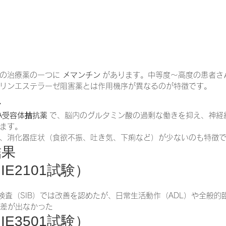
の治療薬の一つに 
メマンチン
 があります。中等度～高度の患者さ
リンエステラーゼ阻害薬とは作用機序が異なるのが特徴です。
み
A受容体拮抗薬
 で、脳内のグルタミン酸の過剰な働きを抑え、神経
ます。
、消化器症状（食欲不振、吐き気、下痢など）が少ないのも特徴
結果
E2101試験）
能検査（SIB）では改善を認めたが、日常生活動作（ADL）や全般的
）では差が出なかった
E3501試験）