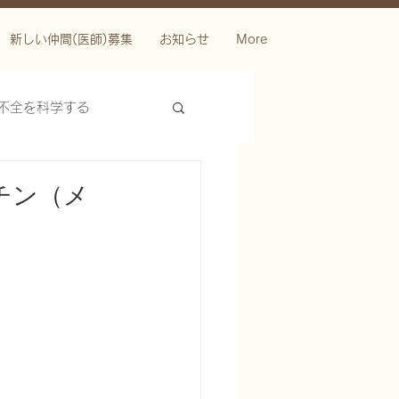
新しい仲間(医師)募集
お知らせ
More
不全を科学する
チン（メ
ースを科学する