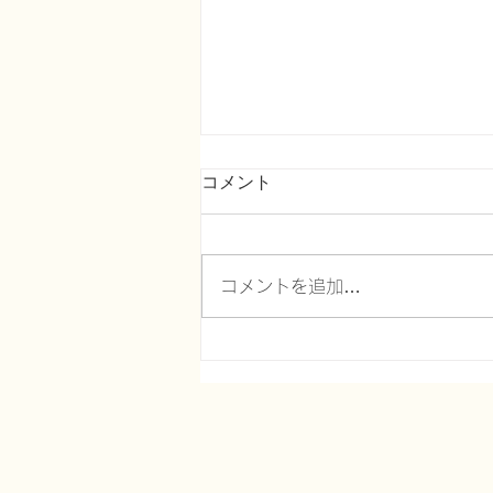
コメント
コメントを追加…
在宅医療における認知症につ
いて７３～【睡眠薬パンフレ
ットはどう読むべきか】