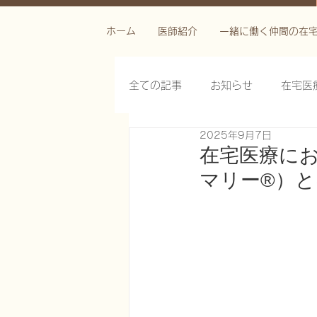
ホーム
医師紹介
一緒に働く仲間の在
全ての記事
お知らせ
在宅医
2025年9月7日
栄養管理を科学する
褥瘡を
在宅医療に
マリー®）と
がん緩和ケア医療を科学する
慢性難治性疼痛に対する脊髄刺激
在宅医療におけるエコーを科学す