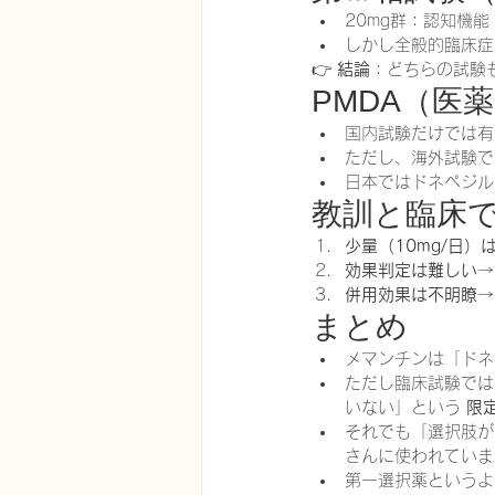
20mg群：認知機能
しかし全般的臨床症状
👉 
結論
：どちらの試験
PMDA（医
国内試験だけでは有
ただし、海外試験で
日本ではドネペジル
教訓と臨床
少量（10mg/日）
効果判定は難しい
→
併用効果は不明瞭
→
まとめ
メマンチンは「ドネ
ただし臨床試験では
いない」という 
限
それでも「選択肢が
さんに使われていま
第一選択薬というよ