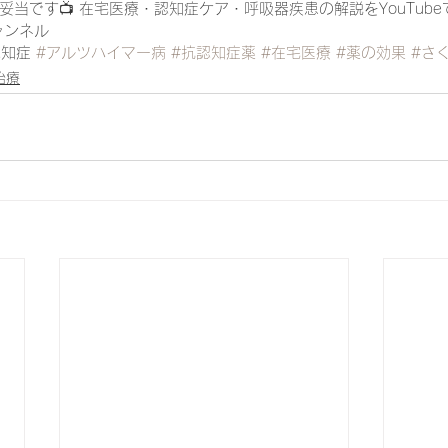
当です📺 在宅医療・認知症ケア・呼吸器疾患の解説をYouTube
チャンネル
知症 
#アルツハイマー病
#抗認知症薬
#在宅医療
#薬の効果
#さ
治療