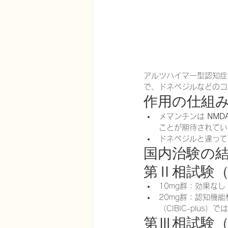
アルツハイマー型認知症
で、ドネペジルなどのコ
作用の仕組
メマンチンは 
NMD
ことが期待されてい
ドネペジルと違って
国内治験の
第Ⅱ相試験（I
10mg群：効果なし
20mg群：認知機
（CIBIC-plus
第Ⅲ相試験（I