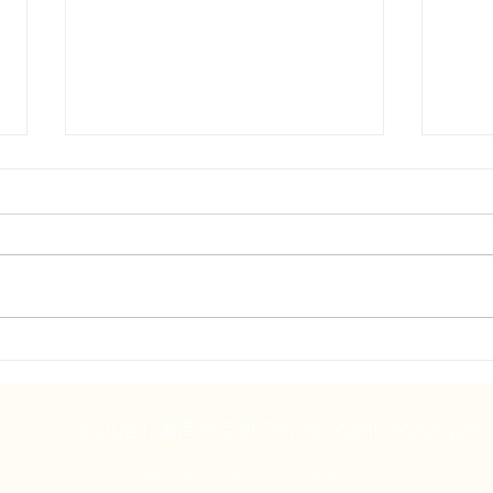
在宅医療における認知症につ
在宅
いて７２～【SNRI ベンラフ
いて
ァキシンの治験データを読み
（N
© 2021 湘南在宅研究所 All Rights Reserved.
解く】
解く
情報通信機器を用いた診療の初診において向精神薬を処方しておりません