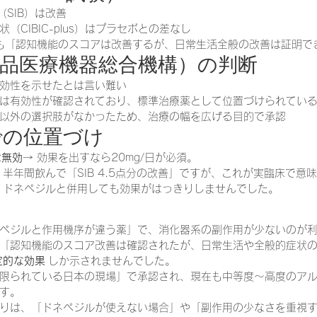
（SIB）は改善
（CIBIC-plus）はプラセボとの差なし
も「認知機能のスコアは改善するが、日常生活全般の改善は証明で
薬品医療機器総合機構）の判断
効性を示せたとは言い難い
は有効性が確認されており、標準治療薬として位置づけられてい
以外の選択肢がなかったため、治療の幅を広げる目的で承認
での位置づけ
は無効
→ 効果を出すなら20mg/日が必須。
 半年間飲んで「SIB 4.5点分の改善」ですが、これが実臨床で意
 ドネペジルと併用しても効果がはっきりしませんでした。
ペジルと作用機序が違う薬」で、消化器系の副作用が少ないのが
「認知機能のスコア改善は確認されたが、日常生活や全般的症状
定的な効果
 しか示されませんでした。
限られている日本の現場」で承認され、現在も中等度～高度のア
す。
りは、「ドネペジルが使えない場合」や「副作用の少なさを重視