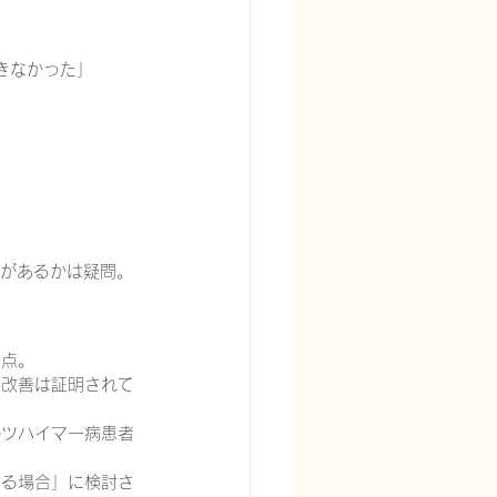
きなかった」
る
味があるかは疑問。
利点。
の改善は証明されて
ルツハイマー病患者
する場合」に検討さ