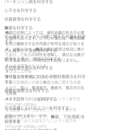
パーキンソン病を科学する
心不全を科学する
栄養管理を科学する
褥瘡を科学する
褥瘡の状態によっては、壊死組織の除去が必要
がん緩和ケア＋がん治療に関する知識を科学
な場合もあります。こうした場合は、壊死組織
する
を自己融解させる外用薬が有用な場合がありま
す。以前と比べ、褥瘡治療の道具は格段に増え
がん緩和ケア医療を科学する
ており、これらの特性を理解し、適切な治療が
鬱滞性皮膚炎・潰瘍を科学する
行えるようにしていかなければなりません。
＃ハイドロサイトジェル
失禁関連皮膚炎を科学する
＃グラニュゲル
慢性難治性疼痛に対する脊髄刺激療法を科学
＃イントラサイトジェル
する
＃在宅医療医に必要な褥瘡治療に関する知識
＃逗子
、葉山、横須賀市、鎌倉市、横浜市の在
脊髄刺激療法を科学する
宅医療
＃
在宅医療 | さくら在宅クリニック | 逗子市 
ハイドロリリースを科学する
(shounan-zaitaku
在宅医療におけるエコーを科学する
在宅医療 | さくら在宅クリニック | 逗子市 
(shounan-zaitaku.com)
創傷ケア(スキン テア、褥瘡、下肢潰瘍)を
在宅医療 | さくら在宅クリニック | 逗子市 
科学する
(shounan-zaitaku.com)