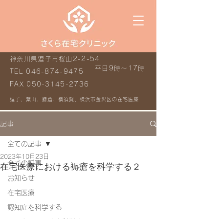
神奈川県逗子市桜山2-2-54
平日9時～17時
TEL
046-874-9475
FAX
050-3145-2736
逗子、葉山、鎌倉、横須賀、横浜市金沢区の在宅医療
記事
全ての記事
2023年10月23日
全ての記事
在宅医療における褥瘡を科学する２
お知らせ
在宅医療
認知症を科学する