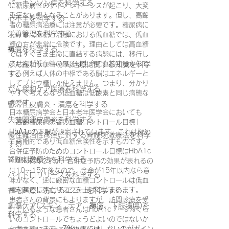
パーキンソン病を科学する
に糖尿病性のケトアシドーシスが起こり、大変
重症な病態となることがあります。但し、高齢
心不全を科学する
者の糖尿病治療には注意が必要です。糖尿病に
栄養管理を科学する
おける高血糖と治療における低血糖では、低血
糖の方が非常に危険です。理由としては高血糖
褥瘡を科学する
ではすぐさま生命に直結する病態には、移行し
ませんが低血糖の遷延は生命に直結するからで
がん緩和ケア＋がん治療に関する知識を科学
する
す。例えば人体の中枢である脳はエネルギーと
してブドウ糖しか使えません。つまり、分かり
がん緩和ケア医療を科学する
やすく考えるなら低血糖は低酸素と同じ病態な
のです。
鬱滞性皮膚炎・潰瘍を科学する
日本糖尿病学会と日本老年医学会においても
失禁関連皮膚炎を科学する
「高齢糖尿病患者の血糖コントロール目標」
HbA1cの下限
が設定されています。これは極め
慢性難治性疼痛に対する脊髄刺激療法を科学
て画期的であり低血糖危険性を示すものです。
する
合併症予防のためのコントロール目標はHbA1c 
脊髄刺激療法を科学する
7.0%未満ですが、合併症予防の効果が表れるの
は10～15年後なので、余命が15年以内なら意
ハイドロリリースを科学する
味がなく、逆に厳密な血糖コントロールは低血
在宅医療におけるエコーを科学する
糖を起こし死亡リスクを上げてしまいます。
患者さんの背景にもよりますが、訪問診療を受
創傷ケア(スキン テア、褥瘡、下肢潰瘍)を
けているような患者さんはHbA1c 7～9%くら
科学する
いのコントロールでちょうどよいのではないか
と考えています。
7%以下にはしないのがポイン