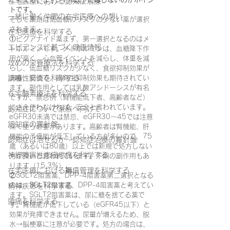
在宅医療における認知症治療
トです。
一緒に働く仲間の在宅医療への想い
そして薬剤は低血糖のリスクの少ない薬が選択
されます。
在宅医療を科学する
①ビグアナイド薬まず、第一選択となるのはメ
エビデンスに基づく健康情報
トホルミンです。メトホルミンは、血糖降下作
用が高く、心血管イベントを減らし、体重を減
攻めの栄養療法を科学する
らし、低血糖リスクが少なく、食欲抑制効果が
誤嚥性肺炎を科学する
あり、安価で、癌発生抑制効果も期待されてい
ます。副作用としては乳酸アシドーシスが有名
在宅酸素療法を科学する
ですが、禁忌例（腎機能低下者、高齢者など）
にさえ使わなければ、安全と言われています。
認知症について家族へ向けて
eGFR30未満では禁忌、eGFR30～45では注意
認知症の羅針盤
深く使う必要があります。高齢者は腎機能、肝
機能の予備能が低下している方が多いので、75
認知症は治せるか～認知症治療の羅針盤
歳（あるいは80歳）以上では新規で処方しない
神経障害性疼痛疼痛を科学する
方が良いと言われています。下痢の副作用もあ
ります（15.3%）。
在宅医療における褥瘡管理を科学する
②SGLT2阻害薬、DPP-4阻害薬第二選択となる
のは、SGLT2阻害薬、DPP-4阻害薬と考えてい
精神疾患を科学する
ます。SGLT2阻害薬は、尿に糖を捨てる薬で
頭痛を科学する
す。腎機能が低下している（eGFR45以下）と
効果が発揮できません。尿量が増えるため、脱
水→脳梗塞に注意が必要です。処方の場合は、