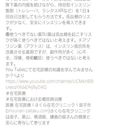
降下薬の内服を続けながら、持効型インスリン
製剤（トレシーバ、ランタスXRなど）を1日１
回自己注射してもらう方法です。低血糖のリス
クが少なく、安全にインスリンを導入できま
す。
⑥使うべきでない薬SU薬は低血糖を起こすリス
クが高く使うべきではないと考えます。チアゾ
リジン薬（アクトス）は、インスリン抵抗性を
改善させる薬剤ですが、副作用が多く（心不
全、浮腫、骨粗鬆症）使うべきではないと考え
ます。
You Tubeにて在宅診療の知識を学んでみません
か？☟より
https://www.youtube.com/channel/UCMkHB9
UwsqYXdxEAij9yD4Q
＃在宅医療
＃在宅医療における糖尿病治療
医療 在宅医療 | さくら在宅クリニック | 逗子市 
(
shounan-zaitaku.com
)さくら在宅クリニック
は逗子、葉山、横須賀、鎌倉の皆さんの健康と
安心に寄与して参ります