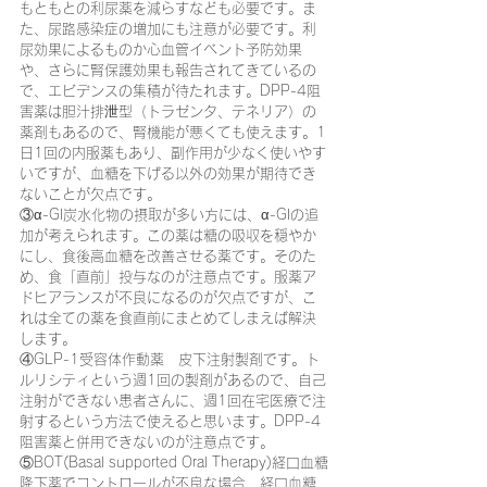
もともとの利尿薬を減らすなども必要です。ま
た、尿路感染症の増加にも注意が必要です。利
尿効果によるものか心血管イベント予防効果
や、さらに腎保護効果も報告されてきているの
で、エビデンスの集積が待たれます。DPP-4阻
害薬は胆汁排泄型（トラゼンタ、テネリア）の
薬剤もあるので、腎機能が悪くても使えます。1
日1回の内服薬もあり、副作用が少なく使いやす
いですが、血糖を下げる以外の効果が期待でき
ないことが欠点です。
③α-GI炭水化物の摂取が多い方には、α-GIの追
加が考えられます。この薬は糖の吸収を穏やか
にし、食後高血糖を改善させる薬です。そのた
め、食「直前」投与なのが注意点です。服薬ア
ドヒアランスが不良になるのが欠点ですが、こ
れは全ての薬を食直前にまとめてしまえば解決
します。
④GLP-1受容体作動薬　皮下注射製剤です。ト
ルリシティという週1回の製剤があるので、自己
注射ができない患者さんに、週1回在宅医療で注
射するという方法で使えると思います。DPP-4
阻害薬と併用できないのが注意点です。
⑤BOT(Basal supported Oral Therapy)経口血糖
降下薬でコントロールが不良な場合、経口血糖