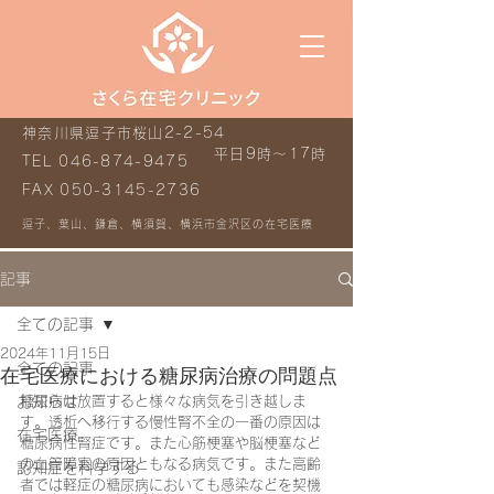
神奈川県逗子市桜山2-2-54
平日9時～17時
TEL
046-874-9475
FAX
050-3145-2736
逗子、葉山、鎌倉、横須賀、横浜市金沢区の在宅医療
記事
全ての記事
2024年11月15日
全ての記事
在宅医療における糖尿病治療の問題点
お知らせ
糖尿病は放置すると様々な病気を引き越しま
す。透析へ移行する慢性腎不全の一番の原因は
在宅医療
糖尿病性腎症です。また心筋梗塞や脳梗塞など
の血管障害の原因ともなる病気です。また高齢
認知症を科学する
者では軽症の糖尿病においても感染などを契機