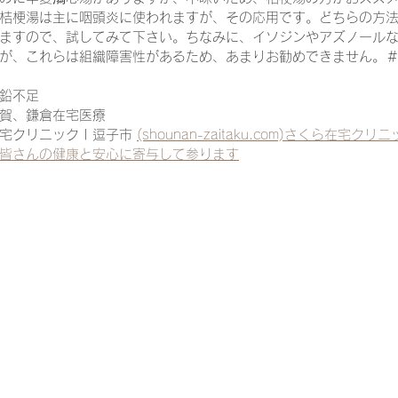
桔梗湯は主に咽頭炎に使われますが、その応用です。どちらの方
ますので、試してみて下さい。ちなみに、イソジンやアズノール
が、これらは組織障害性があるため、あまりお勧めできません。
一緒に働く仲間の在宅医療への想い
在宅医療を科学する
鉛不足
賀、鎌倉在宅医療
宅クリニック | 逗子市 
(shounan-zaitaku.com)さくら在宅ク
攻めの栄養療法を科学する
誤嚥性肺炎を科学する
在
皆さんの健康と安心に寄与して参ります
認知症の羅針盤
認知症は治せるか～認知症治療の羅針盤
在宅医療における褥瘡管理を科学する
精神疾患を科学す