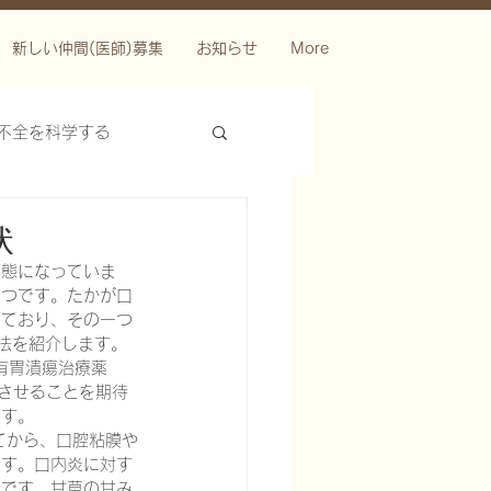
新しい仲間(医師)募集
お知らせ
More
不全を科学する
状
状態になっていま
とつです。たかが口
っており、その一つ
法を紹介します。
有胃潰瘍治療薬
させることを期待
ースを科学する
ます。
てから、口腔粘膜や
です。口内炎に対す
メです。甘草の甘み