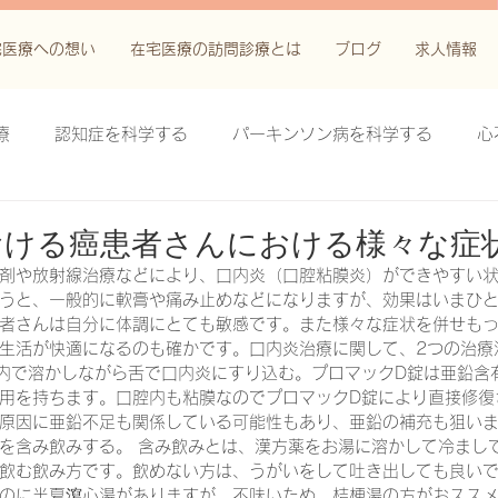
宅医療への想い
在宅医療の訪問診療とは
ブログ
求人情報
療
認知症を科学する
パーキンソン病を科学する
心
科学する
がん緩和ケア＋がん治療に関する知識を科学する
おける癌患者さんにおける様々な症
剤や放射線治療などにより、口内炎（口腔粘膜炎）ができやすい
うと、一般的に軟膏や痛み止めなどになりますが、効果はいまひ
鬱滞性皮膚炎・潰瘍を科学する
失禁関連皮膚炎を科学する
者さんは自分に体調にとても敏感です。また様々な症状を併せも
生活が快適になるのも確かです。口内炎治療に関して、2つの治療
内で溶かしながら舌で口内炎にすり込む。プロマックD錠は亜鉛含
用を持ちます。口腔内も粘膜なのでプロマックD錠により直接修復
療法を科学する
脊髄刺激療法を科学する
ハイドロリリ
原因に亜鉛不足も関係している可能性もあり、亜鉛の補充も狙い
を含み飲みする。 含み飲みとは、漢方薬をお湯に溶かして冷まし
飲む飲み方です。飲めない方は、うがいをして吐き出しても良い
る
創傷ケア(スキン テア、褥瘡、下肢潰瘍)を科学する
のに半夏瀉心湯がありますが、不味いため、桔梗湯の方がおスス