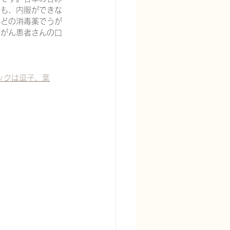
法も、内服ができな
などの消毒薬でうが
＃がん患者さんの口
リニックは逗子、葉
宅酸素療法を科学する
る
頭痛を科学する