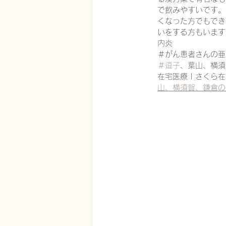
で飲みやすいです。
くなった方でもでき
いをする方もいます
在宅医療における認知症治療
内炎
＃がん患者さんの亜
＃逗子
、葉山、横須
在宅医療 | さくら在
エビデンスに基づく健康情報
山、横須賀、鎌倉の
認知症について家族へ向けて
神経障害性疼痛疼痛を科学する