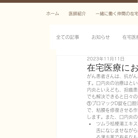
ホーム
医師紹介
一緒に働く仲間の在
全ての記事
お知らせ
在宅医
2023年11月11日
栄養管理を科学する
褥瘡を
在宅医療に
がん患者さんは、抗がん
す。口内炎の治療はとい
がん緩和ケア医療を科学する
内炎といえども、担癌患
でも解決できると日々の
①プロマックD錠を口腔
で、粘膜を修復させる作
慢性難治性疼痛に対する脊髄刺激
します。また、口内炎の
ツムラ桔梗湯エキス
舌になじませながら
在宅医療におけるエコーを科学す
る漢方薬で有名なも