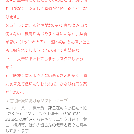
ます。血中濃度が安定していることは、薬の切
れ目がなく、安定して薬効が持続することにな
ります。
欠点としては、即効性がないので急な痛みには
使えない、皮膚障害（あまりない印象）、薬価
が高い（1枚155.8円）、湿布のように痛いとこ
ろに貼られてしまう（この場合でも問題な
い）、大量に貼られてしまうリスクでしょう
か？
在宅医療では内服できない患者さんも多く、適
応を考えて適切に使われれば、かなり有用な薬
だと思います。
＃在宅医療におけるジクトルテープ
＃
逗子
、葉山、横須賀、鎌倉在宅医療在宅医療 
| さくら在宅クリニック | 逗子市 (shounan-
zaitaku.com)さくら在宅クリニックは逗子、葉
山、横須賀、鎌倉の皆さんの健康と安心に寄与
して参ります