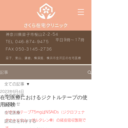
神奈川県逗子市桜山2-2-54
平日9時～17時
TEL
046-874-9475
FAX
050-3145-2736
逗子、葉山、鎌倉、横須賀、横浜市金沢区の在宅医療
記事
全ての記事
2023年6月4日
全ての記事
在宅医療におけるジクトルテープの使
用経験
お知らせ
ジクトルテープ75mgはNSAIDs（ジクロフェナ
在宅医療
クナトリウム：ボルタレン®︎）の経皮吸収製剤で
認知症を科学する