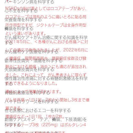
す。
パーキンソン病を科学する
NSAIDsの貼付薬としてはロコアテープがあり、
心不全を科学する
ロコアテープは湿布のように痛いとろに貼る局
栄養管理を科学する
所作用型ですが、ジクトルテープは全身作用型
褥瘡を科学する
という違いがあります。
がん緩和ケア＋がん治療に関する知識を科学
2021年5月に、＜各種がんにおける疼痛＞に対
する
しての適応で発売されましたが、2022年6月に
がん緩和ケア医療を科学する
＜腰痛症、肩関節周囲炎、頚肩腕症候群及び腱
鬱滞性皮膚炎・潰瘍を科学する
鞘炎における鎮痛・消炎＞にも適応が追加され
失禁関連皮膚炎を科学する
ました。これによって、がん患者さんに限らず
慢性難治性疼痛に対する脊髄刺激療法を科学
処方できるようになりました。
する
適応によって用量が変わります。
脊髄刺激療法を科学する
がん性疼痛→1日1回、2枚から開始し3枚まで増
ハイドロリリースを科学する
量できる。
在宅医療におけるエコーを科学する
腰痛症など→1日1回、1枚か2枚。
創傷ケア(スキン テア、褥瘡、下肢潰瘍)を
科学する
ジクトルテープ3枚（225mg）はボルタレン4