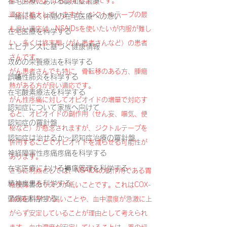
錠（100mg）に相当するようです。
在宅医療における認知症治療
適応は拡大していますが、ジクトルテープの最
一緒に働く仲間の在宅医療への想い
も良い適応は、NSAIDsを使いたいが内服が難し
在宅医療を科学する
い、多くは終末期（がん患者さんなど）の患者
エビデンスに基づく健康情報
さんです。
攻めの栄養療法を科学する
がん患者さんでも特に、骨転移のある方、腫瘍
誤嚥性肺炎を科学する
熱がある方が良い適応です。
在宅酸素療法を科学する
がん性疼痛に対してオピオイドの増量で対応す
認知症について家族へ向けて
ると、オピオイドの副作用（せん妄、嘔気、便
認知症の羅針盤
秘など）が懸念されますが、ジクトルテープを
認知症は治せるか～認知症治療の羅針盤
併用することでオピオイドを減らせる可能性が
神経障害性疼痛疼痛を科学する
あります。
在宅医療における褥瘡管理を科学する
さらに利点としては、NSAIDsの副作用である胃
精神疾患を科学する
粘膜障害のリスクが低いことです。これはCOX-
頭痛を科学する
2の阻害活性が高いことや、血中濃度が急激に上
がらず安定していることが理由として考えられ