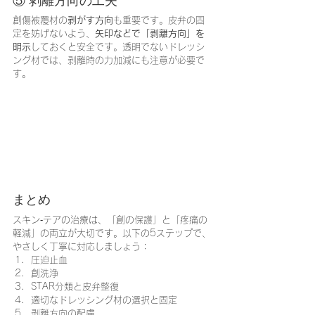
⑤ 剥離方向の工夫
創傷被覆材の
剥がす方向
も重要です。皮弁の固
定を妨げないよう、
矢印などで「剥離方向」を
明示
しておくと安全です。透明でないドレッシ
ング材では、剥離時の力加減にも注意が必要で
す。
まとめ
スキン‐テアの治療は、「創の保護」と「疼痛の
軽減」の両立が大切です。以下の5ステップで、
やさしく丁寧に対応しましょう：
圧迫止血
創洗浄
STAR分類と皮弁整復
適切なドレッシング材の選択と固定
剥離方向の配慮