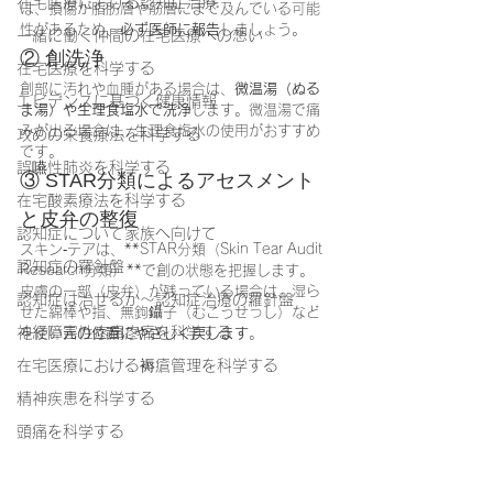
在宅医療における認知症治療
は、損傷が脂肪層や筋層にまで及んでいる可能
性があるため、
必ず医師に報告
しましょう。
一緒に働く仲間の在宅医療への想い
② 創洗浄
在宅医療を科学する
創部に汚れや血腫がある場合は、
微温湯（ぬる
エビデンスに基づく健康情報
ま湯）や生理食塩水で洗浄
します。微温湯で痛
みが出る場合は、生理食塩水の使用がおすすめ
攻めの栄養療法を科学する
です。
誤嚥性肺炎を科学する
③ STAR分類によるアセスメント
在宅酸素療法を科学する
と皮弁の整復
認知症について家族へ向けて
スキン‐テアは、**STAR分類（Skin Tear Audit 
認知症の羅針盤
Research分類）**で創の状態を把握します。
皮膚の一部（皮弁）が残っている場合は、湿ら
認知症は治せるか～認知症治療の羅針盤
せた綿棒や指、無鉤鑷子（むこうせっし）など
神経障害性疼痛疼痛を科学する
を使い
元の位置にやさしく戻します
。
在宅医療における褥瘡管理を科学する
精神疾患を科学する
頭痛を科学する