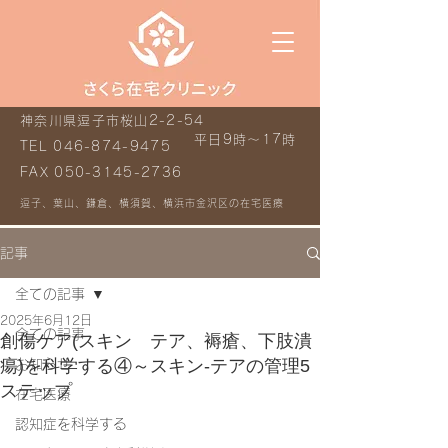
神奈川県逗子市桜山2-2-54
平日9時～17時
TEL
046-874-9475
FAX
050-3145-2736
逗子、葉山、鎌倉、横須賀、横浜市金沢区の在宅医療
記事
全ての記事
2025年6月12日
全ての記事
創傷ケア(スキン テア、褥瘡、下肢潰
瘍)を科学する④～スキン‐テアの管理5
お知らせ
ステップ
在宅医療
認知症を科学する