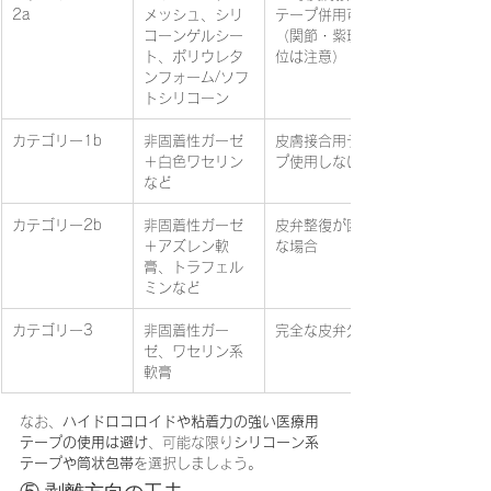
2a
メッシュ、シリ
テープ併用可
コーンゲルシー
（関節・紫斑部
ト、ポリウレタ
位は注意）
ンフォーム/ソフ
トシリコーン
カテゴリー1b
非固着性ガーゼ
皮膚接合用テー
＋白色ワセリン
プ使用しない
など
カテゴリー2b
非固着性ガーゼ
皮弁整復が困難
＋アズレン軟
な場合
膏、トラフェル
ミンなど
カテゴリー3
非固着性ガー
完全な皮弁欠損
ゼ、ワセリン系
軟膏
なお、
ハイドロコロイドや粘着力の強い医療用
テープの使用は避け
、可能な限り
シリコーン系
テープや筒状包帯
を選択しましょう。