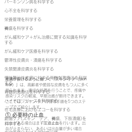
パーキンソン病を科学する
心不全を科学する
栄養管理を科学する
褥瘡を科学する
がん緩和ケア＋がん治療に関する知識を科学
する
がん緩和ケア医療を科学する
鬱滞性皮膚炎・潰瘍を科学する
失禁関連皮膚炎を科学する
慢性難治性疼痛に対する脊髄刺激療法を科学
皮膚が裂けるように傷つく「スキン‐テア（skin 
する
tear）」
は、高齢者や脆弱な皮膚をもつ人に多く
見られます。適切な処置を行うことで、疼痛や
脊髄刺激療法を科学する
感染リスクの軽減、早期治癒が期待できます。
ハイドロリリースを科学する
ここでは、スキン‐テアの管理手順を5つのステ
ップでご紹介します。
在宅医療におけるエコーを科学する
① 必要時の止血
創傷ケア(スキン テア、褥瘡、下肢潰瘍)を
出血がある場合はまず
圧迫止血
を行います。出
科学する
血が止まらない、あるいは出血量が多い場合