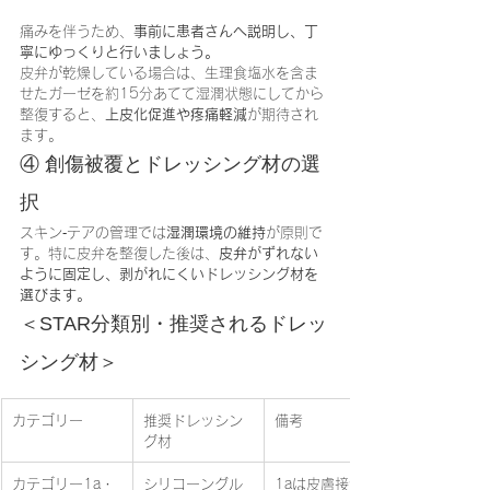
痛みを伴うため、
事前に患者さんへ説明し、丁
寧にゆっくりと行いましょう。
皮弁が乾燥している場合は、生理食塩水を含ま
せたガーゼを約15分あてて湿潤状態にしてから
整復すると、
上皮化促進や疼痛軽減
が期待され
ます。
④ 創傷被覆とドレッシング材の選
択
スキン‐テアの管理では
湿潤環境の維持
が原則で
す。特に皮弁を整復した後は、
皮弁がずれない
ように固定し、剥がれにくいドレッシング材を
選びます。
＜STAR分類別・推奨されるドレッ
シング材＞
カテゴリー
推奨ドレッシン
備考
グ材
カテゴリー1a・
シリコーングル
1aは皮膚接合用