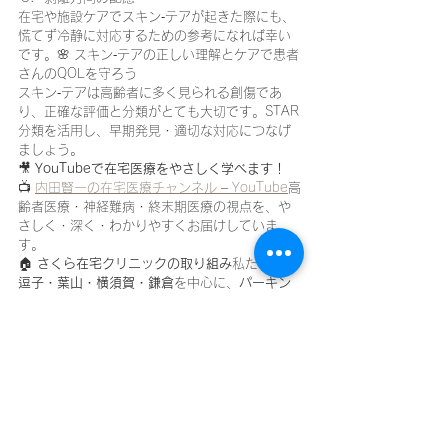
在宅や施設ケアでスキン‐テアが起きた際にも、
慌てず冷静に対応するための参考になれば幸い
です。🌸 スキン‐テアの正しい理解とケアで患者
さんのQOLを守ろう
スキン‐テアは高齢者に多く見られる創傷であ
り、正確な評価と分類がとても大切です。STAR
分類を活用し、早期発見・適切な対応につなげ
ましょう。
🎥 
YouTubeで在宅医療をやさしく学べます！
📺 
内田賢一の在宅医療チャンネル – YouTube
高
齢者医療・神経難病・終末期医療の視点を、や
さしく・深く・わかりやすくお届けしていま
す。
🏠 
さくら在宅クリニックの取り組み
私たちは、
逗子・葉山・横須賀・鎌倉
を中心に、
パーキン
ソン病や認知症などの神経難病
、
がんや老衰な
どの終末期医療
に特化した訪問診療を行ってい
ます。
YouTubeで在宅診療の知識を学びませんか？
在
宅医療の基本から実践的なコツまで、わかりや
すく解説中です。
🔗 
内田賢一 - YouTubeチャンネルはこちら
🔖 
関連タグ
#在宅医療
#体重測定の意義
#心不