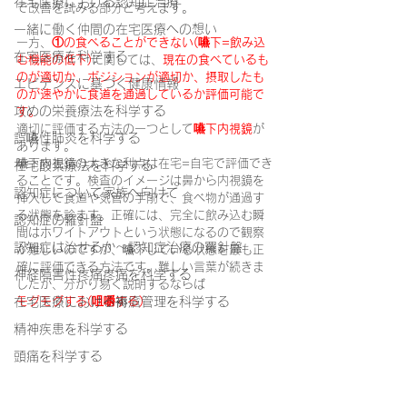
在宅医療における認知症治療
で改善を試みる部分と考えます。
一緒に働く仲間の在宅医療への想い
一方、
①の食べることができない(嚥下=飲み込
在宅医療を科学する
む機能の低下)
に関しては、
現在の食べているも
のが適切か、ポジションが適切か、摂取したも
エビデンスに基づく健康情報
のが速やかに食道を通過しているか評価可能で
攻めの栄養療法を科学する
す。
適切に評価する方法の一つとして
嚥下内視鏡
が
誤嚥性肺炎を科学する
あります。
嚥下内視鏡の大きな利点は在宅=自宅で評価でき
在宅酸素療法を科学する
ることです。検査のイメージは鼻から内視鏡を
認知症について家族へ向けて
挿入して食道や気管の手前で、食べ物が通過す
る状態を診ます。正確には、完全に飲み込む瞬
認知症の羅針盤
間はホワイトアウトという状態になるので観察
認知症は治せるか～認知症治療の羅針盤
が難しいのですが、嚥下している状態を最も正
確に評価できる方法です。難しい言葉が続きま
神経障害性疼痛疼痛を科学する
したが、分かり易く説明するならば
在宅医療における褥瘡管理を科学する
モグモグする(咀嚼する)
精神疾患を科学する
頭痛を科学する