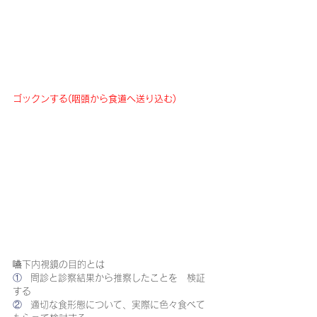
ゴックンする(咽頭から食道へ送り込む)
嚥下内視鏡の目的とは
①   
問診と診察結果から推察したことを　検証
する
②   
適切な食形態について、実際に色々食べて