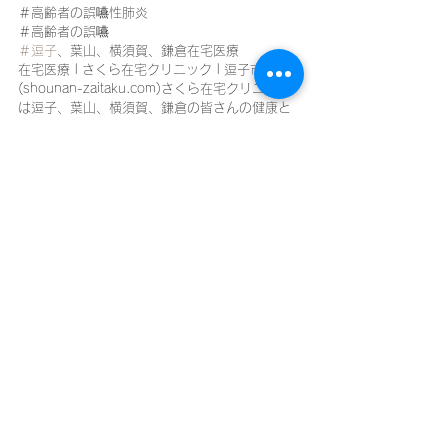
＃高齢者の誤嚥性肺炎
＃高齢者の誤嚥
＃逗子
、葉山、横須賀、鎌倉在宅医療
在宅医療 | さくら在宅クリニック | 逗子市 
(shounan-zaitaku.com)さくら在宅クリニック
は逗子、葉山、横須賀、鎌倉の皆さんの健康と
安心に寄与して参ります
＃在宅医療 ＃嚥下内視鏡 ＃高齢者の誤嚥性肺炎 ＃高齢者の誤嚥 ＃逗子、葉山、横須賀、鎌倉在宅医療 在宅医療 | さくら在宅クリニック | 逗子市 (shounan-zaitaku.com)さくら在宅
在宅医療