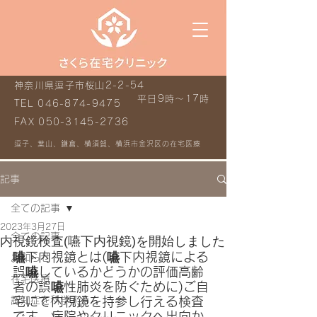
神奈川県逗子市桜山2-2-54
平日9時～17時
TEL
046-874-9475
FAX
050-3145-2736
逗子、葉山、鎌倉、横須賀、横浜市金沢区の在宅医療
記事
全ての記事
2023年3月27日
全ての記事
内視鏡検査(嚥下内視鏡)を開始しました
嚥下内視鏡とは(嚥下内視鏡による
お知らせ
誤嚥しているかどうかの評価高齢
在宅医療
者の誤嚥性肺炎を防ぐために)ご自
認知症を科学する
宅にて内視鏡を持参し行える検査
です。病院やクリニックへ出向か