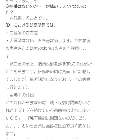
もらって検討する
③
誤嚥はないのか？　誤嚥のリスクはないの
か？
　を観察することです。
①   における診察所見では
、
・口輪筋の左右差
・舌運動は評価、左右差評価します。神経難病
の患者さんではmyoclonusの有無も評価しま
す。
・軟口蓋の挙上、咽頭反射を診ます(この診察が
とても重要です。研修医の頃は真面目に記載し
てましたが、最近疎かになっており、この観察
も行います)。
・空嚥下の評価
この評価が重要なのは、嚥下反射は問題ないけ
れどモグモグを続けている高齢者は非常に多い
からです。『嚥下機能は問題ないのだけどな
ぁ、、』という言葉は高齢者医療で良く聞かれ
ます。