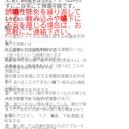
パーキンソン病を科学する
ずにご自宅にて検査可能です。
心不全を科学する
誤嚥性肺炎を繰り返して
いる、飲み込みや嚥下に
栄養管理を科学する
不安を感じる場合は、お
褥瘡を科学する
気軽にご連絡下さい。
がん緩和ケア＋がん治療に関する知識を科学
する
嚥下内視鏡とは
在宅医療における患者様の大きな課題の一つに
がん緩和ケア医療を科学する
『食べる』という課題があります
鬱滞性皮膚炎・潰瘍を科学する
高齢者(特に認知症、脳卒中既往の患者さん)、担
癌患者さん、難病患者さんの『食べる』ことの
失禁関連皮膚炎を科学する
問題点は
慢性難治性疼痛に対する脊髄刺激療法を科学
する
①    食べることができない(嚥下=飲み込む機能
の低下)
脊髄刺激療法を科学する
②    食べたくない(癌や老年期うつなどの様々な
ハイドロリリースを科学する
病気の影響で食べるという欲求が低下)
③    食べられない(胃を摘出している、腹水が溜
在宅医療におけるエコーを科学する
まっているなどの食べ物の通り道が障害されて
いる)
創傷ケア(スキン テア、褥瘡、下肢潰瘍)を
科学する
②、③に関しては医療的側面からのアプローチ