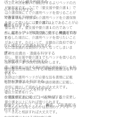
パーキンソン病を科学する
の上に布団を敷いて寝起きするよりベッドの方
が断然楽です。ここで「要支援や要介護１」で
心不全を科学する
は介護保険にてで介護用ベッドを借りることが
栄養管理を科学する
できません。何故なら介護用ベッドを介護保険
を使って借りるには
要介護2以上
であることが必
褥瘡を科学する
要な為です。要支援や要介護１の方であって
も、起き上がりが困難であったり、褥瘡ができ
がん緩和ケア＋がん治療に関する知識を科学
する
たりした場合に、介護用ベッドを借りたいこと
があります。かといって、全額自己負担で借り
がん緩和ケア医療を科学する
るには金銭的な負担が大きくなってしまいま
す。
鬱滞性皮膚炎・潰瘍を科学する
但し、要支援や要介護１でもベッドを借りる方
失禁関連皮膚炎を科学する
法があり、２つの方法を紹介します。
①「軽度者に対する福祉用具の例外給付」を利
慢性難治性疼痛に対する脊髄刺激療法を科学
用する。
する
医師は介護用ベッドが必要な旨を書類に記載
脊髄刺激療法を科学する
し、ケアマネージャーが申請依頼書に記載し、
役所に提出して認められれば大丈夫です。
ハイドロリリースを科学する
②区分変更を行う。
在宅医療におけるエコーを科学する
介護度が実状にあっていなければ、区分変更し
要介護２以上になれば借りられます。
創傷ケア(スキン テア、褥瘡、下肢潰瘍)を
どちらの方法をとるのかは担当のケアマネージ
科学する
ャーさんと相談すれば大丈夫です。