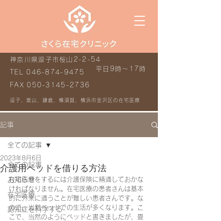
神奈川県逗子市桜山2-2-54
平日9時～17時
TEL
046-874-9475
FAX
050-3145-2736
逗子、葉山、鎌倉、横須賀、横浜市金沢区の在宅医療
記事
全ての記事
2023年8月6日
全ての記事
介護用ベッドを借りる方法
お知らせ
在宅医療をするには介護保険に精通しておかな
ければなりません。在宅医療の患者さんは基本
在宅医療
的に外来に通うことが難しい患者さんです。な
ので、当然ベッドでの生活が多くなります。こ
認知症を科学する
こで、当然のようにベッドと書きましたが、畳