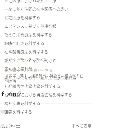
在宅医療における認知症治療
一緒に働く仲間の在宅医療への想い
在宅医療を科学する
エビデンスに基づく健康情報
攻めの栄養療法を科学する
誤嚥性肺炎を科学する
在宅酸素療法を科学する
＃さくら在宅クリニック
認知症について家族へ向けて
認知症の羅針盤
#介護用ベッドを借りる方法
＃逗子
、葉山、横須賀市、鎌倉市、横浜市の在
認知症は治せるか～認知症治療の羅針盤
宅医療
神経障害性疼痛疼痛を科学する
在宅医療における褥瘡管理を科学する
精神疾患を科学する
頭痛を科学する
すべて表示
最新記事