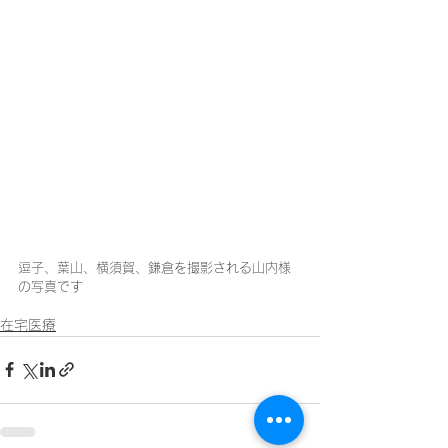
逗子、葉山、横須賀、鎌倉を撮影される山内様
の写真です
在宅医療