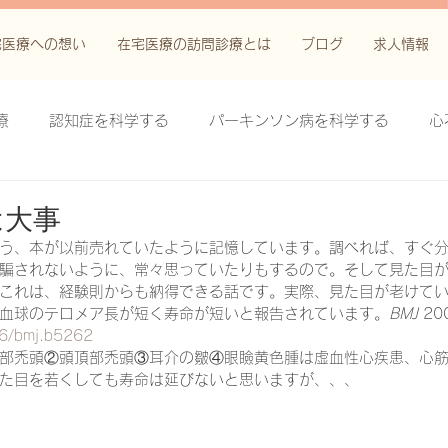
宅医療への想い
在宅医療の訪問診療とは
ブログ
求人情報
療
認知症を科学する
パーキンソン病を科学する
心
科学する
がん緩和ケア＋がん治療に関する知識を科学する
は大事
う、本が以前売れていたように記憶しています。調べれば、すぐ
騙されないように、常々思っていたりもするので。そして見た目
鬱滞性皮膚炎・潰瘍を科学する
失禁関連皮膚炎を科学する
これは、経験則からも納得できる話です。実際、見た目が老けて
血球のテロメア長が短く寿命が短いと報告されています。
BMJ
 20
36/bmj.b5262
部禿頭②頭頂部禿頭③耳介の皺④眼瞼黄色腫は虚血性心疾患、心
療法を科学する
脊髄刺激療法を科学する
ハイドロリリ
た目を若くしても寿命は延びないと思いますが、、、
る
創傷ケア(スキン テア、褥瘡、下肢潰瘍)を科学する