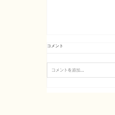
コメント
コメントを追加…
対談動画 公開のお知らせ～脳
科学者・恩蔵絢子先生をお迎
えして ― 前編 ―