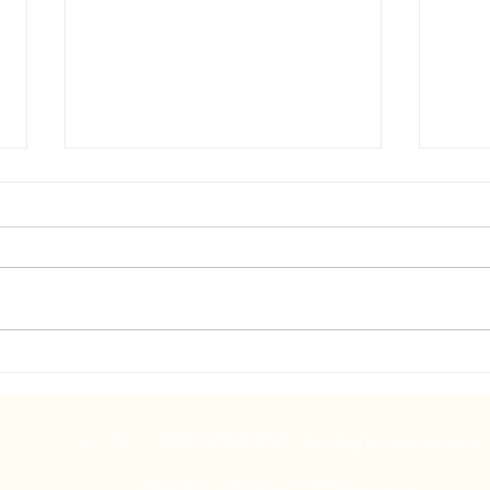
頭痛
頭痛を科学する１５～片頭痛
は脳梗塞のリスクになるの？
© 2021 湘南在宅研究所 All Rights Reserved.
情報通信機器を用いた診療の初診において向精神薬を処方しておりません