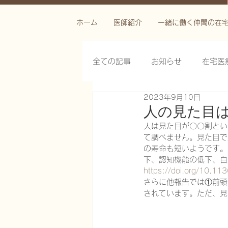
ホーム
医師紹介
一緒に働く仲間の在
全ての記事
お知らせ
在宅医
2023年9月10日
栄養管理を科学する
褥瘡を
人の見た目
人は見た目が〇〇割とい
て調べません。見た目で
がん緩和ケア医療を科学する
の寿命も短いようです。
下、認知機能の低下、白
https://doi.org/10.11
さらに他報告では①前頭
慢性難治性疼痛に対する脊髄刺激
されています。ただ、見
在宅医療におけるエコーを科学す