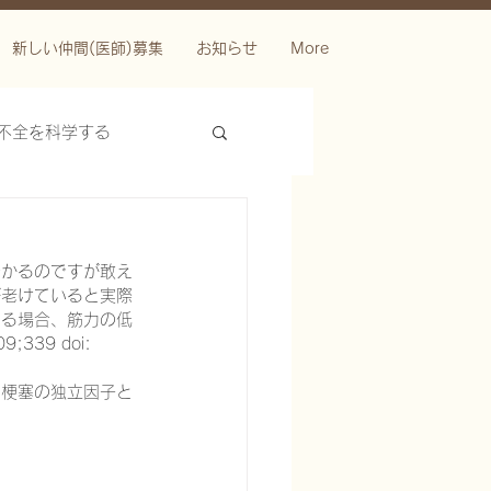
新しい仲間(医師)募集
お知らせ
More
不全を科学する
分かるのですが敢え
が老けていると実際
いる場合、筋力の低
09;339 doi: 
筋梗塞の独立因子と
ースを科学する