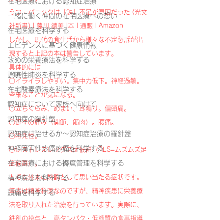
在宅医療における認知症治療
うつ・パニックは「鉄」不足が原因だった (光文
一緒に働く仲間の在宅医療への想い
社新書) | 藤川 徳美 |本 | 通販 | Amazon
在宅医療を科学する
しかし、現代の食生活から様々な不定愁訴が出
エビデンスに基づく健康情報
現すると上記の本は警告しています。
攻めの栄養療法を科学する
具体的には
誤嚥性肺炎を科学する
○イライラしやすい。集中力低下。神経過敏。
在宅酸素療法を科学する
些細なことが気になる。
認知症について家族へ向けて
○立ちくらみ、めまい、耳鳴り。偏頭痛。
認知症の羅針盤
○節々の痛み（関節、筋肉）。腰痛。
認知症は治せるか～認知症治療の羅針盤
○冷え性。
神経障害性疼痛疼痛を科学する
○レストレスレッグス症候群（RLS=ムズムズ足
在宅医療における褥瘡管理を科学する
症候群）。
とても外来に愁訴として思い当たる症状です。
精神疾患を科学する
筆者は精神科医なのですが、精神疾患に栄養療
頭痛を科学する
法を取り入れた治療を行っています。実際に、
鉄剤の投与と、高タンパク・低糖質の食事指導