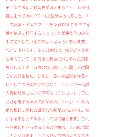
第二次性徴期に鉄需要が増大すること、1回の月
経によって20～30mgの鉄が失われること、1
回の妊娠・出産でフェリチン値で50に相当する
鉄が胎児に移行すること（これが産後うつの発
生に関係しているのではと考えられています）
などによります。多くの医師は、鉄欠乏＝貧血
と考えていて、鉄欠乏性貧血に対しては鉄剤を
投与しますが、貧血のない鉄不足に関しては関
心がありません。しかし、鉄は赤血球を作る材
料としての役割だけではなく、エネルギー代謝
の最終段階において不可欠（ミトコンドリアに
おける電子伝達系に鉄が必須）という、生命活
動の根幹に関わる重要な役割があるのです。鉄
が不足するとエネルギー不足に陥ります。これ
を無視したあらゆる疾病の治療は、本末転倒な
ものになります。この本では下記のような基準