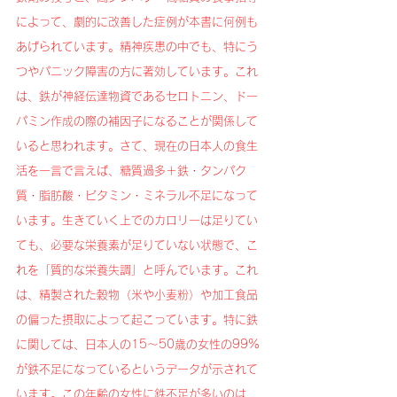
によって、劇的に改善した症例が本書に何例も
あげられています。精神疾患の中でも、特にう
つやパニック障害の方に著効しています。これ
は、鉄が神経伝達物資であるセロトニン、ドー
パミン作成の際の補因子になることが関係して
いると思われます。さて、現在の日本人の食生
活を一言で言えば、糖質過多＋鉄・タンパク
質・脂肪酸・ビタミン・ミネラル不足になって
います。生きていく上でのカロリーは足りてい
ても、必要な栄養素が足りていない状態で、こ
れを「質的な栄養失調」と呼んでいます。これ
は、精製された穀物（米や小麦粉）や加工食品
の偏った摂取によって起こっています。特に鉄
に関しては、日本人の15～50歳の女性の99%
が鉄不足になっているというデータが示されて
います。この年齢の女性に鉄不足が多いのは、