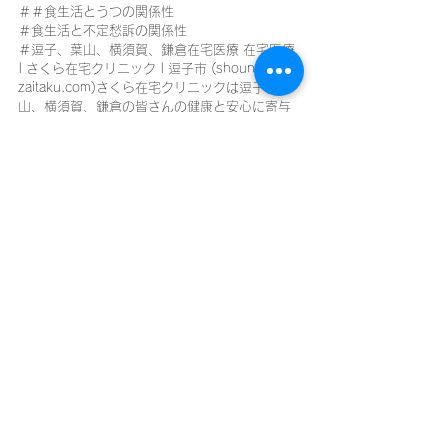
＃＃食生活とうつの関係性
＃食生活と不定愁訴の関係性
＃逗子、葉山、横須賀、鎌倉在宅医療 在宅医療 
| さくら在宅クリニック | 逗子市 (shounan-
zaitaku.com)さくら在宅クリニックは逗子、葉
山、横須賀、鎌倉の皆さんの健康と安心に寄与
して参ります
逗子、葉山、横須賀、鎌倉を撮影される山内様
の写真です
在宅医療