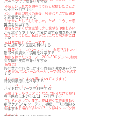
パーキンソン病を科学する
不良というものを現在まで殆ど経験したことが
心不全を科学する
なく、正直型通りの画像、検査などにて問題あ
栄養管理を科学する
りませんとしておりました。ただ、こうした患
褥瘡を科学する
者さんの多くが食生活に少し鈍感な印象も多い
がん緩和ケア＋がん治療に関する知識を科学
気がしてました。私自身は元旦など除き朝ごは
する
んは常に同じメニューです
がん緩和ケア医療を科学する
・野菜ジュース(バッファーは、自宅で採れた柑
鬱滞性皮膚炎・潰瘍を科学する
橘類を搾ったジュース＋200-300グラムの緑黄
失禁関連皮膚炎を科学する
色野菜)
慢性難治性疼痛に対する脊髄刺激療法を科学
・自家製パン(ホームベーカリーで焼いたもので
する
すがナッツとゴマを沢山いれてあります)
脊髄刺激療法を科学する
・ヨーグルト、チーズ、コーヒー
ハイドロリリースを科学する
必須ミネラルやビタミンなどは朝分だけで摂れ
在宅医療におけるエコーを科学する
ていると思っています。夜は軽く有酸素運動や
創傷ケア(スキン テア、褥瘡、下肢潰瘍)を
筋トレする場合が多いので、夕飯はタンパク質
科学する
多めです。