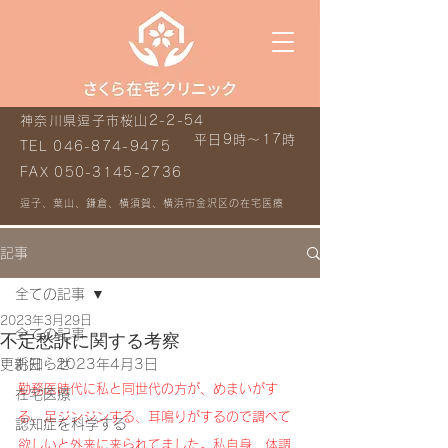
神奈川県逗子市桜山2-2-54
平日9時～17時
TEL
046-874-9475
FAX
050-3145-2736
逗子、葉山、鎌倉、横須賀、横浜市金沢区の在宅医療
記事
全ての記事
2023年3月29日
全ての記事
不定愁訴に関する考察
更新日：
お知らせ
2023年4月3日
勤務医時代に私と同世代の方が、めまいがす
在宅医療
る、足ジンジンする、耳鳴りがするので調べて
認知症を科学する
欲しいと外来に来られてました。私自身、体調