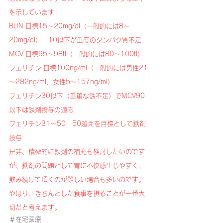
を示しています
BUN 目標15～20mg/dl（一般的には8～
20mg/dl）　10以下が重度のタンパク質不足
MCV 目標95～98fl（一般的には80～100fl）
フェリチン 目標100ng/ml（一般的には男性21
～282ng/ml、女性5～157ng/ml）
フェリチン30以下（重篤な鉄不足）でMCV90
以下は鉄剤投与の適応
フェリチン31～50　50越えを目標として鉄剤
投与
是非、積極的に鉄剤の補充も検討したいのです
が、鉄剤の問題として胃に不快感生じやすく、
飲み続けて頂くのが難しい場合も多いのです。
やはり、きちんとした食事を摂ることが一番大
切だと考えます。
＃在宅医療