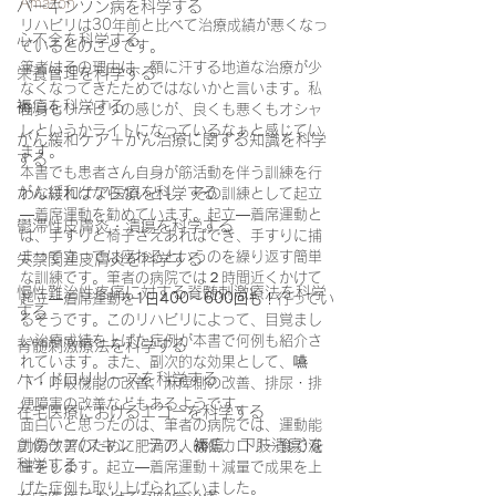
Amazon
パーキンソン病を科学する
リハビリは30年前と比べて治療成績が悪くなっ
心不全を科学する
ているとのことです。
筆者はその理由は、額に汗する地道な治療が少
栄養管理を科学する
なくなってきたためではないかと言います。私
褥瘡を科学する
自身もリハビリの感じが、良くも悪くもオシャ
レというかライトになっているなぁと感じてい
がん緩和ケア＋がん治療に関する知識を科学
ます。
する
本書でも患者さん自身が筋活動を伴う訓練を行
がん緩和ケア医療を科学する
わなければならないとし、その訓練として起立
―着席運動を勧めています。起立―着席運動と
鬱滞性皮膚炎・潰瘍を科学する
は、手すりと椅子さえあればでき、手すりに捕
まって立っては座わるというのを繰り返す簡単
失禁関連皮膚炎を科学する
な訓練です。筆者の病院では２時間近くかけて
慢性難治性疼痛に対する脊髄刺激療法を科学
起立―着席運動を
1日400～600回も！
行ってい
する
るそうです。このリハビリによって、目覚まし
い治療成績を上げた症例が本書で何例も紹介さ
脊髄刺激療法を科学する
れています。また、副次的な効果として、嚥
ハイドロリリースを科学する
下・呼吸機能の改善、麻痺側の改善、排尿・排
便障害の改善などもあるようです。
在宅医療におけるエコーを科学する
面白いと思ったのは、筆者の病院では、運動能
創傷ケア(スキン テア、褥瘡、下肢潰瘍)を
力の改善のために肥満の人は低カロリー食で減
科学する
量をします。起立―着席運動＋減量で成果を上
げた症例も取り上げられていました。