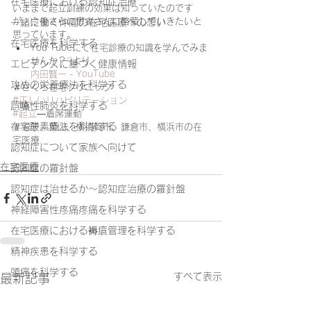
在宅医療における認知症治療
いままで起立訓練の効果は知っていたのです
が、今後さらに患者さんに啓蒙していきたいと
一緒に働く仲間の在宅医療への想い
思っています。
在宅医療を科学する
You Tubeにて在宅診療の知識を学んでみま
せんか？☟より
エビデンスに基づく健康情報
内田賢一 - YouTube
攻めの栄養療法を科学する
＃さくら在宅クリニック
#正しいリハビリテーション
誤嚥性肺炎を科学する
#起立
―着席運動
在宅酸素療法を科学する
＃逗子、葉山、横須賀市、鎌倉市、横浜市の在
宅医療
認知症について家族へ向けて
在宅医療
認知症の羅針盤
認知症は治せるか～認知症治療の羅針盤
神経障害性疼痛疼痛を科学する
在宅医療における褥瘡管理を科学する
精神疾患を科学する
頭痛を科学する
すべて表示
最新記事