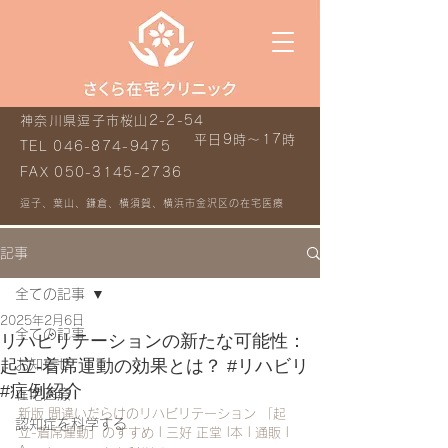
神奈川県逗子市桜山2-2-54
平日9時～17時
TEL
046-874-9475
FAX
050-3145-2736
逗子、葉山、鎌倉、横須賀、横浜市金沢区の在宅医療
記事
全ての記事
2025年2月6日
全ての記事
リハビリテーションの新たな可能性：
起立-着席運動の効果とは？ #リハビリ
お知らせ
#症例紹介
在宅医療
新版 間違いだらけのリハビリテーション 「起
認知症を科学する
立-着席運動」のすすめ | 三好 正堂 |本 | 通販 | 