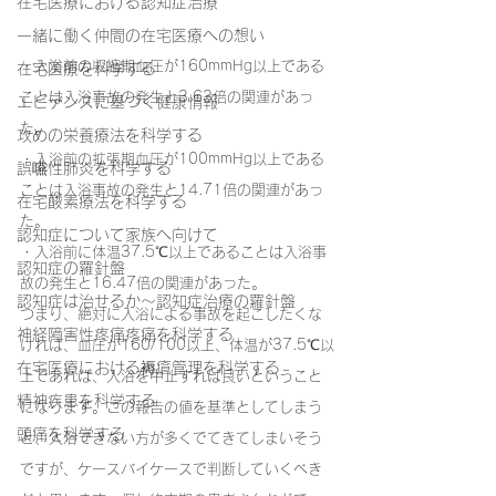
在宅医療における認知症治療
一緒に働く仲間の在宅医療への想い
・入浴前の収縮期血圧が160mmHg以上である
在宅医療を科学する
ことは入浴事故の発生と3.63倍の関連があっ
エビデンスに基づく健康情報
た。
攻めの栄養療法を科学する
・入浴前の拡張期血圧が100mmHg以上である
誤嚥性肺炎を科学する
ことは入浴事故の発生と14.71倍の関連があっ
在宅酸素療法を科学する
た。
認知症について家族へ向けて
・入浴前に体温37.5℃以上であることは入浴事
認知症の羅針盤
故の発生と16.47倍の関連があった。
認知症は治せるか～認知症治療の羅針盤
つまり、絶対に入浴による事故を起こしたくな
神経障害性疼痛疼痛を科学する
ければ、血圧が160/100以上、体温が37.5℃以
在宅医療における褥瘡管理を科学する
上であれば、入浴を中止すれば良いということ
精神疾患を科学する
になります。この報告の値を基準としてしまう
頭痛を科学する
と、入浴できない方が多くでてきてしまいそう
ですが、ケースバイケースで判断していくべき