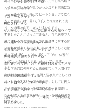
であり評論家である野村克也さんがお風呂場で
パーキンソン病を科学する
亡くなっているのが見つかったなども記憶に新
心不全を科学する
しいところです。推定でヒートショックで亡く
栄養管理を科学する
なる患者さんは年間1万9千人と推定されてお
褥瘡を科学する
り、交通事故の死亡者より多いのです。
がん緩和ケア＋がん治療に関する知識を科学
する
こうしたことが徐々に広まると、在宅医療で入
浴に関わる方も患者さんの入浴基準に対する問
がん緩和ケア医療を科学する
い合わせがよくあります。私の基準として収縮
鬱滞性皮膚炎・潰瘍を科学する
期血圧が180以上の時、90以下の時、体温が
失禁関連皮膚炎を科学する
38℃以上の時は入浴を中止としています。
慢性難治性疼痛に対する脊髄刺激療法を科学
する
少し学術的に考察すると東京都市大学人間科学
脊髄刺激療法を科学する
部 早坂信哉教授らは、訪問入浴事業所として登
録される全2,330か所の事業所に対して訪問入
ハイドロリリースを科学する
浴に関連する事故・体調不良の発生を調査し、
在宅医療におけるエコーを科学する
596例の入浴事故を解析し、以下の調査結果を
創傷ケア(スキン テア、褥瘡、下肢潰瘍)を
科学する
発表しました。