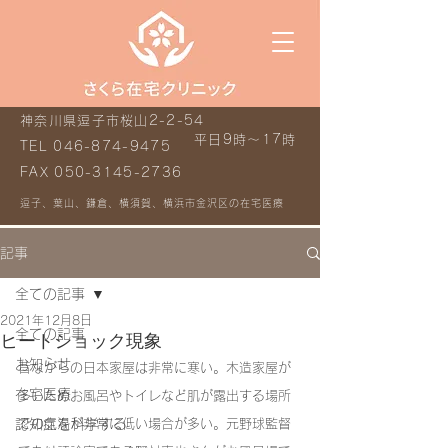
神奈川県逗子市桜山2-2-54
平日9時～17時
TEL
046-874-9475
FAX
050-3145-2736
逗子、葉山、鎌倉、横須賀、横浜市金沢区の在宅医療
記事
全ての記事
2021年12月8日
全ての記事
ヒートショック現象
お知らせ
昔ながらの日本家屋は非常に寒い。木造家屋が
在宅医療
多いためお風呂やトイレなど肌が露出する場所
認知症を科学する
での気温が非常に低い場合が多い。元野球監督