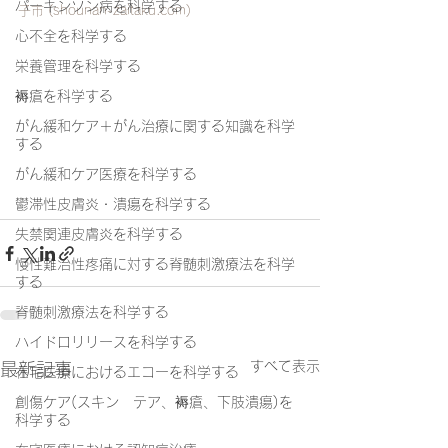
パーキンソン病を科学する
子市 (shounan-zaitaku.com)
心不全を科学する
栄養管理を科学する
褥瘡を科学する
がん緩和ケア＋がん治療に関する知識を科学
する
がん緩和ケア医療を科学する
鬱滞性皮膚炎・潰瘍を科学する
失禁関連皮膚炎を科学する
慢性難治性疼痛に対する脊髄刺激療法を科学
する
脊髄刺激療法を科学する
ハイドロリリースを科学する
すべて表示
最新記事
在宅医療におけるエコーを科学する
創傷ケア(スキン テア、褥瘡、下肢潰瘍)を
科学する