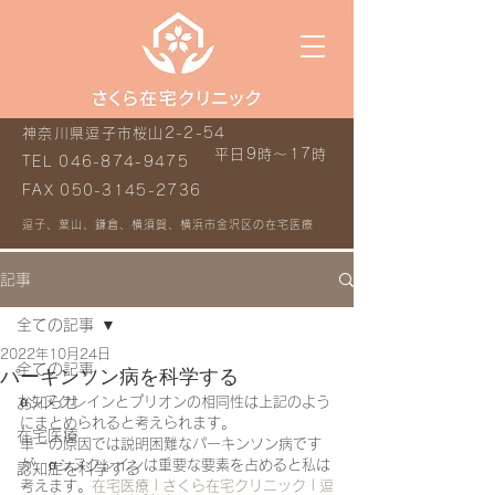
神奈川県逗子市桜山2-2-54
平日9時～17時
TEL
046-874-9475
FAX
050-3145-2736
逗子、葉山、鎌倉、横須賀、横浜市金沢区の在宅医療
記事
全ての記事
2022年10月24日
全ての記事
パーキンソン病を科学する
お知らせ
αシヌクレインとプリオンの相同性は上記のよう
にまとめられると考えられます。
在宅医療
単一の原因では説明困難なパーキンソン病です
が、αシヌクレインは重要な要素を占めると私は
認知症を科学する
考えます。
在宅医療 | さくら在宅クリニック | 逗