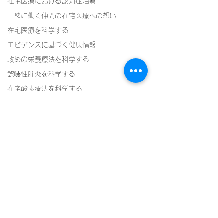
在宅医療における認知症治療
一緒に働く仲間の在宅医療への想い
在宅医療を科学する
エビデンスに基づく健康情報
攻めの栄養療法を科学する
誤嚥性肺炎を科学する
在宅酸素療法を科学する
認知症について家族へ向けて
認知症の羅針盤
認知症は治せるか～認知症治療の羅針盤
神経障害性疼痛疼痛を科学する
コメント
在宅医療における褥瘡管理を科学する
精神疾患を科学する
頭痛を科学する
頭痛を科学する
コメントを追加…
頭痛を科学する１５～片
頭痛は脳梗塞のリスクに