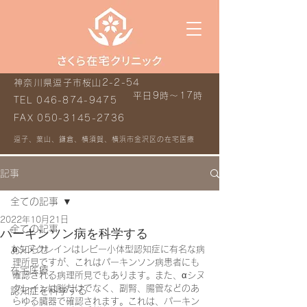
神奈川県逗子市桜山2-2-54
平日9時～17時
TEL
046-874-9475
FAX
050-3145-2736
逗子、葉山、鎌倉、横須賀、横浜市金沢区の在宅医療
記事
全ての記事
2022年10月21日
全ての記事
パーキンソン病を科学する
お知らせ
αシヌクレインはレビー小体型認知症に有名な病
理所見ですが、これはパーキンソン病患者にも
在宅医療
確認される病理所見でもあります。また、αシヌ
クレインは脳だけでなく、副腎、腸管などのあ
認知症を科学する
らゆる臓器で確認されます。これは、パーキン