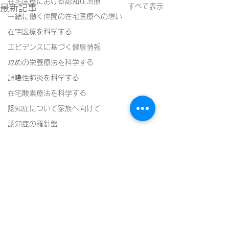
在宅医療における認知症治療
すべて表示
最新記事
一緒に働く仲間の在宅医療への想い
在宅医療を科学する
エビデンスに基づく健康情報
攻めの栄養療法を科学する
誤嚥性肺炎を科学する
在宅酸素療法を科学する
認知症について家族へ向けて
認知症の羅針盤
認知症は治せるか～認知症治療の羅針盤
神経障害性疼痛疼痛を科学する
在宅医療における褥瘡管理を科学する
精神疾患を科学する
頭痛を科学する
コメント