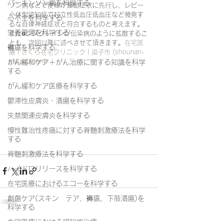
パーキンソン病を科学する
ソン病などで便秘が運動症状に先行し、レビー
小体型認知症で起立性低血圧低血圧など頻発す
心不全を科学する
るな自律神経症状と符合するものと考えます。
栄養管理を科学する
またαシヌクレインが伝染病のように拡散するこ
とも、次回以降に述べさせて頂きます。
在宅医
褥瘡を科学する
療 | さくら在宅クリニック | 逗子市 (shounan-
zaitaku.com)
がん緩和ケア＋がん治療に関する知識を科学
する
がん緩和ケア医療を科学する
鬱滞性皮膚炎・潰瘍を科学する
失禁関連皮膚炎を科学する
慢性難治性疼痛に対する脊髄刺激療法を科学
する
脊髄刺激療法を科学する
ハイドロリリースを科学する
在宅医療におけるエコーを科学する
創傷ケア(スキン テア、褥瘡、下肢潰瘍)を
科学する