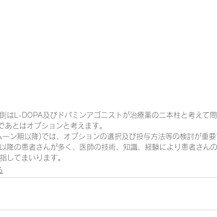
一緒に働く仲間の在宅医療への想い
在宅医療を科学する
攻めの栄養療法を科学する
誤嚥性肺炎を科学する
在
認知症の羅針盤
認知症は治せるか～認知症治療の羅針盤
則はL-DOPA及びドパミンアゴニストが治療薬の二本柱と考えて
柱)であとはオプションと考えます。
ムーン期以降)では、オプションの選択及び投与方法等の検討が重要
以降の患者さんが多く、医師の技術、知識、経験により患者さん
在宅医療における褥瘡管理を科学する
精神疾患を科学す
指してまいります。
る