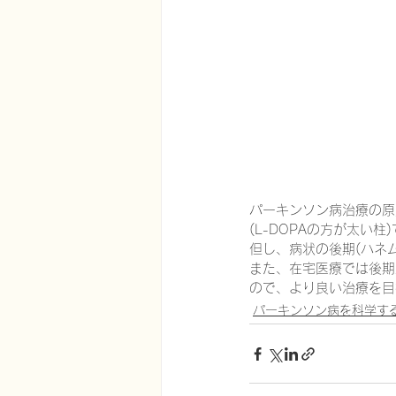
在宅医療における認知症治療
エビデンスに基づく健康情報
認知症について家族へ向けて
パーキンソン病治療の原
(L-DOPAの方が太い
但し、病状の後期(ハネ
また、在宅医療では後期
神経障害性疼痛疼痛を科学する
ので、より良い治療を目
パーキンソン病を科学す