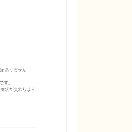
宅酸素療法を科学する
問題ありません。
です。
の病状が変わります
る
頭痛を科学する