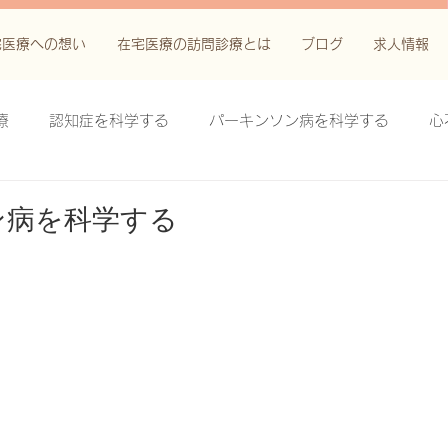
宅医療への想い
在宅医療の訪問診療とは
ブログ
求人情報
療
認知症を科学する
パーキンソン病を科学する
心
科学する
がん緩和ケア＋がん治療に関する知識を科学する
ン病を科学する
鬱滞性皮膚炎・潰瘍を科学する
失禁関連皮膚炎を科学する
療法を科学する
脊髄刺激療法を科学する
ハイドロリリ
る
創傷ケア(スキン テア、褥瘡、下肢潰瘍)を科学する