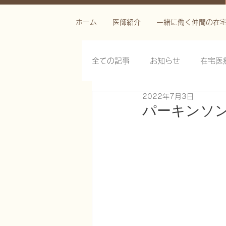
ホーム
医師紹介
一緒に働く仲間の在
全ての記事
お知らせ
在宅医
2022年7月3日
栄養管理を科学する
褥瘡を
パーキンソ
がん緩和ケア医療を科学する
慢性難治性疼痛に対する脊髄刺激
在宅医療におけるエコーを科学す