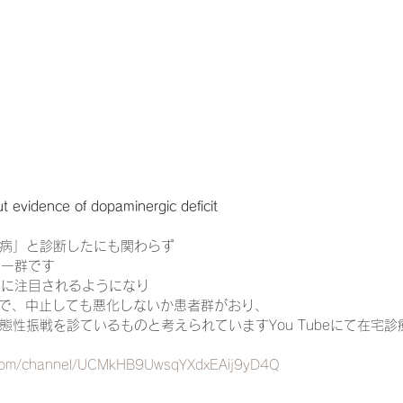
一緒に働く仲間の在宅医療への想い
在宅医療を科学する
攻めの栄養療法を科学する
誤嚥性肺炎を科学する
在
 evidence of dopaminergic deficit
認知症の羅針盤
認知症は治せるか～認知症治療の羅針盤
病」と診断したにも関わらず
る一群です
在宅医療における褥瘡管理を科学する
精神疾患を科学す
ともに注目されるようになり
不良で、中止しても悪化しないか患者群がおり、
態性振戦を診ているものと考えられていますYou Tubeにて在宅
.com/channel/UCMkHB9UwsqYXdxEAij9yD4Q