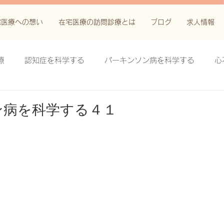
宅医療への想い
在宅医療の訪問診療とは
ブログ
求人情報
療
認知症を科学する
パーキンソン病を科学する
心
科学する
がん緩和ケア＋がん治療に関する知識を科学する
ン病を科学する４１
鬱滞性皮膚炎・潰瘍を科学する
失禁関連皮膚炎を科学する
療法を科学する
脊髄刺激療法を科学する
ハイドロリリ
る
創傷ケア(スキン テア、褥瘡、下肢潰瘍)を科学する