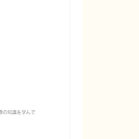
宅酸素療法を科学する
る
頭痛を科学する
診療の知識を学んで