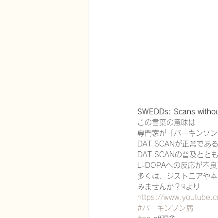
在宅医療における認知症治療
エビデンスに基づく健康情報
SWEDDs; Scans without
認知症について家族へ向けて
この言葉の意味は
専門家が「パーキンソン
DAT SCANが正常であ
神経障害性疼痛疼痛を科学する
DAT SCANの普及と
L-DOPAへの反応が
多くは、ジストニアや本
みませんか？☟より
https://www.youtube
#パーキンソン病