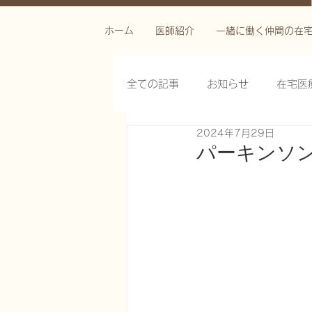
ホーム
医師紹介
一緒に働く仲間の在
全ての記事
お知らせ
在宅医
2024年7月29日
栄養管理を科学する
褥瘡を
パーキンソ
がん緩和ケア医療を科学する
慢性難治性疼痛に対する脊髄刺激
在宅医療におけるエコーを科学す