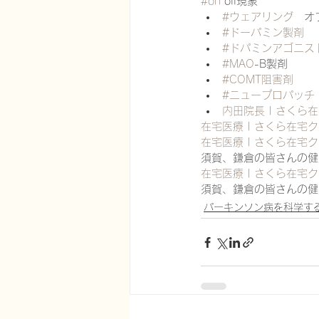
#on
 off現象
#ウェアリング
　オ
#ドーパミン製剤
#ドパミンアゴニス
#MAO
-B製剤
#COMT阻害剤
#ニュープロパッチ
内田院長 | さくら
在宅医療 | さくら在宅クリ
在宅医療 | さくら在宅クリ
須賀、鎌倉の皆さんの健
在宅医療 | さくら在宅クリ
須賀、鎌倉の皆さんの健
パーキンソン病を科学す