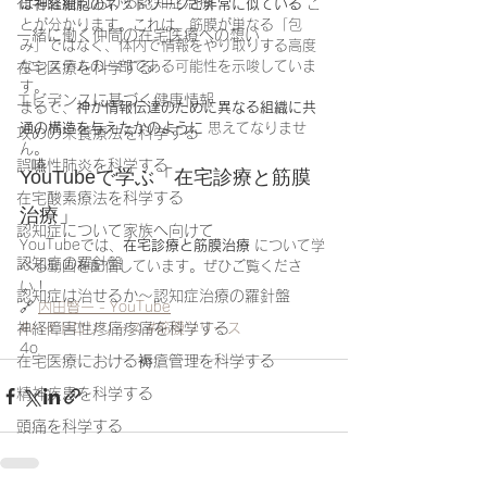
在宅医療における認知症治療
は神経細胞のネットワークと非常に似ている
 こ
とが分かります。これは、筋膜が単なる「包
一緒に働く仲間の在宅医療への想い
み」ではなく、体内で情報をやり取りする高度
なシステムの一部である可能性を示唆していま
在宅医療を科学する
す。
エビデンスに基づく健康情報
まるで、
神が情報伝達のために異なる組織に共
通の構造を与えたかのように
 思えてなりませ
攻めの栄養療法を科学する
ん。
誤嚥性肺炎を科学する
YouTubeで学ぶ「在宅診療と筋膜
在宅酸素療法を科学する
治療」
認知症について家族へ向けて
YouTubeでは、
在宅診療と筋膜治療
 について学
認知症の羅針盤
べる動画を配信しています。ぜひご覧くださ
い！
認知症は治せるか～認知症治療の羅針盤
🔗 
内田賢一 - YouTube
神経障害性疼痛疼痛を科学する
#ハイドロリリース
#筋膜リリース
4o
在宅医療における褥瘡管理を科学する
精神疾患を科学する
頭痛を科学する