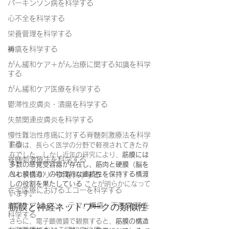
パーキンソン病を科学する
心不全を科学する
栄養管理を科学する
褥瘡を科学する
がん緩和ケア＋がん治療に関する知識を科学
する
がん緩和ケア医療を科学する
鬱滞性皮膚炎・潰瘍を科学する
失禁関連皮膚炎を科学する
慢性難治性疼痛に対する脊髄刺激療法を科学
する
筋膜は、長らく医学の分野で軽視されてきた存
在でした。しかし近年の研究により、
筋膜には
脊髄刺激療法を科学する
多数の感覚受容器が存在し、筋肉と硬膜（脳を
包む膜構造）の物理的な連続性を保持する橋渡
ハイドロリリースを科学する
しの役割を果たしている
 ことが明らかになって
在宅医療におけるエコーを科学する
います。
創傷ケア(スキン テア、褥瘡、下肢潰瘍)を
筋膜と神経ネットワークの類似性
科学する
さらに、電子顕微鏡で観察すると、
筋膜の構造