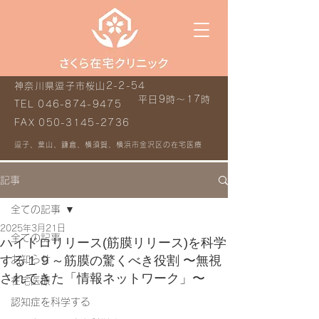
神奈川県逗子市桜山2-2-54
平日9時～17時
TEL
046-874-9475
FAX
050-3145-2736
逗子、葉山、鎌倉、横須賀、横浜市金沢区の在宅医療
記事
全ての記事
2025年3月21日
全ての記事
ハイドロリリース(筋膜リリース)を科学
する１９～筋膜の驚くべき役割 〜無視
お知らせ
されてきた「情報ネットワーク」〜
在宅医療
認知症を科学する