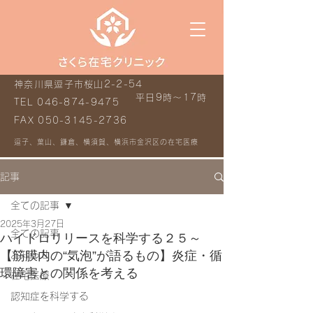
神奈川県逗子市桜山2-2-54
平日9時～17時
TEL
046-874-9475
FAX
050-3145-2736
逗子、葉山、鎌倉、横須賀、横浜市金沢区の在宅医療
記事
全ての記事
2025年3月27日
全ての記事
ハイドロリリースを科学する２５～
【筋膜内の“気泡”が語るもの】炎症・循
お知らせ
環障害との関係を考える
在宅医療
認知症を科学する