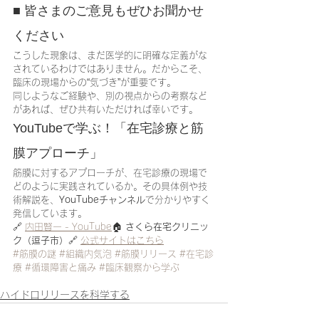
■ 皆さまのご意見もぜひお聞かせ
ください
こうした現象は、まだ医学的に明確な定義がな
されているわけではありません。だからこそ、
臨床の現場からの“気づき”が重要です。
同じようなご経験や、別の視点からの考察など
があれば、ぜひ共有いただければ幸いです。
YouTubeで学ぶ！「在宅診療と筋
膜アプローチ」
筋膜に対するアプローチが、在宅診療の現場で
どのように実践されているか。その具体例や技
術解説を、
YouTubeチャンネル
で分かりやすく
発信しています。
🔗 
内田賢一 - YouTube
🏠 
さくら在宅クリニッ
ク（逗子市）
🔗 
公式サイトはこちら
#筋膜の謎
#組織内気泡
#筋膜リリース
#在宅診
療
#循環障害と痛み
#臨床観察から学ぶ
ハイドロリリースを科学する