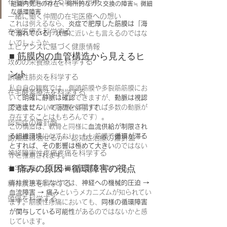
在宅医療における認知症治療
組織内気泡の存在
≒ 
局所的なガス交換の障害
≒ 
微細
な循環障害
一緒に働く仲間の在宅医療への想い
これは例えるなら、
炎症で肥厚した筋膜は「海
在宅医療を科学する
で溺れている」状態
に近いとも言えるのではな
いでしょうか。
エビデンスに基づく健康情報
■ 筋膜内の血管構造から見えるヒ
攻めの栄養療法を科学する
ント
誤嚥性肺炎を科学する
私自身の観察では、側頭筋膜や多裂筋筋膜にお
在宅酸素療法を科学する
いて
明確に静脈は確認
できますが、
動脈は視認
できません
（※筋層を展開すれば多数の動脈が
認知症について家族へ向けて
存在することはもちろんです）。
認知症の羅針盤
この構造は、軟骨と同様に
血流供給が制限され
る組織環境
に似ており、もし筋膜で
循環が滞る
認知症は治せるか～認知症治療の羅針盤
とすれば、その影響は極めて大きい
のではない
神経障害性疼痛疼痛を科学する
かと推測されます。
■ 痛みの原因＝循環障害の視点
在宅医療における褥瘡管理を科学する
脊柱管狭窄症などでは、
神経への機械的圧迫 → 
精神疾患を科学する
血流障害 → 痛み
というメカニズムが知られてい
頭痛を科学する
ます。筋膜性疼痛においても、
同様の循環障害
が関与している可能性
があるのではないかと感
じています。