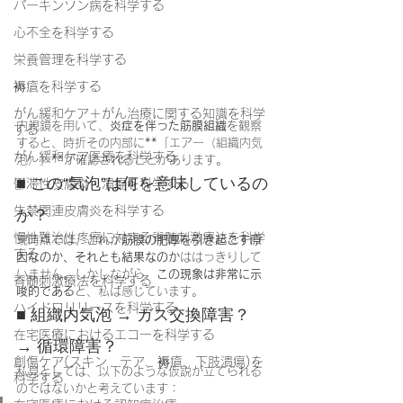
パーキンソン病を科学する
心不全を科学する
栄養管理を科学する
褥瘡を科学する
がん緩和ケア＋がん治療に関する知識を科学
内視鏡を用いて、
炎症を伴った筋膜組織
を観察
する
すると、時折その内部に**「エアー（組織内気
がん緩和ケア医療を科学する
泡）」**が確認されることがあります。
■ この“気泡”は何を意味しているの
鬱滞性皮膚炎・潰瘍を科学する
失禁関連皮膚炎を科学する
か？
慢性難治性疼痛に対する脊髄刺激療法を科学
現時点では、これが
筋膜の肥厚を引き起こす原
する
因なのか、それとも結果なのか
ははっきりして
いません。しかしながら、
この現象は非常に示
脊髄刺激療法を科学する
唆的である
と、私は感じています。
ハイドロリリースを科学する
■ 組織内気泡 → ガス交換障害？ 
在宅医療におけるエコーを科学する
→ 循環障害？
創傷ケア(スキン テア、褥瘡、下肢潰瘍)を
私見としては、以下のような仮説が立てられる
科学する
のではないかと考えています：