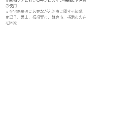
＃
緩和ケアにおけるキシロカイン持続皮下注射
の使用
＃在宅医療医に必要ながん治療に関する知識
＃逗子、葉山、横須賀市、鎌倉市、横浜市の在
宅医療