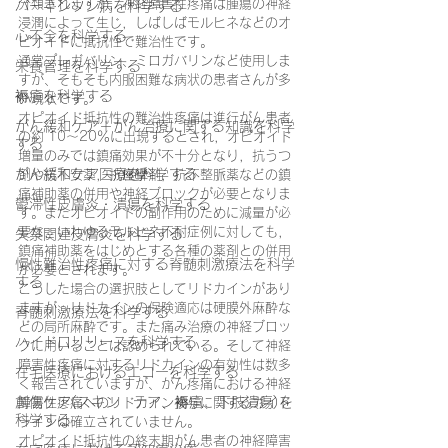
分類されますが，神経障害性疼痛は腫瘍の神経
パーキンソン病を科学する
浸潤によって生じ，しばしばモルヒネなどのオ
心不全を科学する
ピオイドに抵抗性で難治性です。
通常プレガバリン、ミロガバリンなど使用しま
栄養管理を科学する
すが、そもそも内服困難な病状の患者さんが多
褥瘡を科学する
い現状です。
オピオイド抵抗性の難治性疼痛は進行がん患者
がん緩和ケア＋がん治療に関する知識を科学
の約 10～20％に出現するとされ，オピオイド
する
増量のみでは鎮痛効果が不十分となり，抗うつ
がん緩和ケア医療を科学する
剤や抗不安薬，抗痙攣剤，抗不整脈薬などの鎮
痛補助薬の併用や神経ブロックが必要となりま
鬱滞性皮膚炎・潰瘍を科学する
す。またオピオイドの副作用のために減量が必
要な，いわゆるモルヒネ不耐症例に対しても，
失禁関連皮膚炎を科学する
鎮痛補助薬をはじめとする各種の薬剤との併用
慢性難治性疼痛に対する脊髄刺激療法を科学
が必要とされます。
する
こうした場合の選択肢としてリドカインがあり
ますが、リドカインの保険適応は硬膜外麻酔な
脊髄刺激療法を科学する
どの局所麻酔です。また痛み治療の神経ブロッ
ハイドロリリースを科学する
クに用いることは認められている。そして神経
障害性疼痛に対するリドカインの有効性は数多
在宅医療におけるエコーを科学する
く報告されていますが、がん疼痛における神経
創傷ケア(スキン テア、褥瘡、下肢潰瘍)を
障害性疼痛へのリドカイン投与に関するガイド
科学する
ラインは確立されていません。
オピオイド抵抗性の終末期がん患者の神経障害