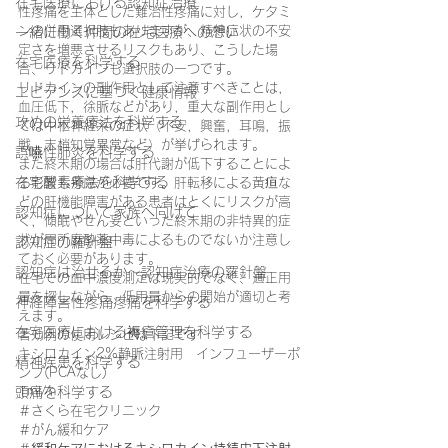
在宅医療における認知症治療
性疼痛を主体とした難治性疼痛に対し，ケタミ
ンの併用選択肢もありますが、精神症状の不安
一緒に働く仲間の在宅医療への想い
定さを増悪させるリスクもあり、こうした場
在宅医療を科学する
合、リドカインも選択肢の一つです。
リドカインの副作用として注意すべきことは，
エビデンスに基づく健康情報
血圧低下，徐脈などがあり，重大な副作用とし
攻めの栄養療法を科学する
ては中枢神経系の症状（不安，興奮，耳鳴，振
戦，末梢知覚異常など）が挙げられます。
誤嚥性肺炎を科学する
また終末期の場合は肝代謝が低下することによ
在宅酸素療法を科学する
る影響も考慮が必要です。肝転移による黄疸な
どの肝機能障害がある患者はとくにリスクが高
認知症について家族へ向けて
く，傾眠やせん妄といった終末期の非特異的症
状が局所麻酔薬中毒によるものでないか注意し
認知症の羅針盤
ておく必要があります。
認知症は治せるか～認知症治療の羅針盤
在宅での血中濃度測定は現実的でなく、適正用
量を探しながら、低用量からの開始が適切と考
神経障害性疼痛疼痛を科学する
えます。
在宅医療における褥瘡管理を科学する
著効例の使用レシピは下記です
キシロカイン2%静脈注射用　インフューザーポ
精神疾患を科学する
ンプ(PCAなし)
頭痛を科学する
1ml/ｈ
＃さくら在宅クリニック
＃がん緩和ケア