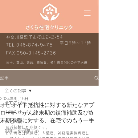
神奈川県逗子市桜山2-2-54
平日9時～17時
TEL
046-874-9475
FAX
050-3145-2736
逗子、葉山、鎌倉、横須賀、横浜市金沢区の在宅医療
記事
全ての記事
2024年6月15日
全ての記事
オピオイド抵抗性に対する新たなアプ
ローチ～がん終末期の鎮痛補助及び終
お知らせ
末期不穏に対する、在宅でのもう一手
在宅医療
最近経験した症例です。
認知症を科学する
がん疼痛は体性痛，内臓痛，神経障害性疼痛に