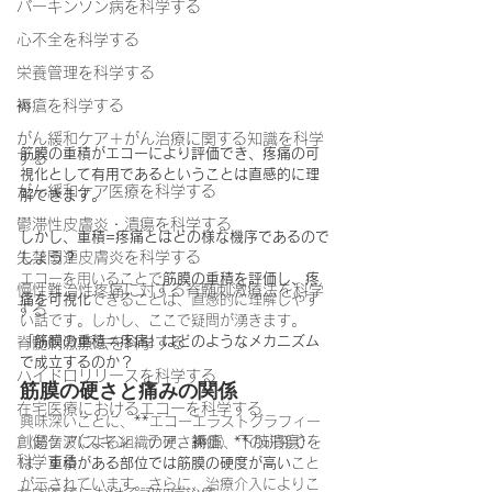
パーキンソン病を科学する
心不全を科学する
栄養管理を科学する
褥瘡を科学する
がん緩和ケア＋がん治療に関する知識を科学
筋膜の重積がエコーにより評価でき、疼痛の可
する
視化として有用であるということは直感的に理
がん緩和ケア医療を科学する
解できます。
鬱滞性皮膚炎・潰瘍を科学する
しかし、重積=疼痛とはどの様な機序であるので
失禁関連皮膚炎を科学する
しょう？
エコーを用いることで
筋膜の重積を評価し、疼
慢性難治性疼痛に対する脊髄刺激療法を科学
痛を可視化
できることは、直感的に理解しやす
する
い話です。しかし、ここで疑問が湧きます。
「筋膜の重積＝疼痛」はどのようなメカニズム
脊髄刺激療法を科学する
で成立するのか？
ハイドロリリースを科学する
筋膜の硬さと痛みの関係
在宅医療におけるエコーを科学する
興味深いことに、**エコーエラストグラフィー
創傷ケア(スキン テア、褥瘡、下肢潰瘍)を
（超音波による組織の硬さ評価）**の研究で
科学する
は、
重積がある部位では筋膜の硬度が高い
こと
が示されています。さらに、治療介入によりこ