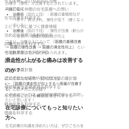
在宅医療における認知症治療
の硬さ（弾性）が改善するとされています。
具体的には：
一緒に働く仲間の在宅医療への想い
治療前
（図の上段）：筋膜の重積部位が
在宅医療を科学する
「赤く」表示され、弾性が低下（硬くなっ
ている）
エビデンスに基づく健康情報
治療後
（図の下段）：弾性が改善（軟らか
攻めの栄養療法を科学する
くなり）、筋膜の滑走性が向上
つまり、治療介入によって 
「筋膜の重積改善 
誤嚥性肺炎を科学する
→ 筋膜の弾性改善 → 筋膜の滑走性向上」
 とい
在宅酸素療法を科学する
う流れが生じていると考えられます。
滑走性が上がると痛みは改善する
認知症について家族へ向けて
のか？
認知症の羅針盤
ここで新たな疑問が浮かびます。
認知症は治せるか～認知症治療の羅針盤
👉 
「筋膜の滑走性が向上する＝疼痛が改善す
神経障害性疼痛疼痛を科学する
る」このメカニズムは？
この点については、次回の記事で詳しく説明し
在宅医療における褥瘡管理を科学する
たいと思います！
精神疾患を科学する
在宅診療についてもっと知りたい
頭痛を科学する
方へ
在宅診療の知識を深めたい方は、ぜひこちらを