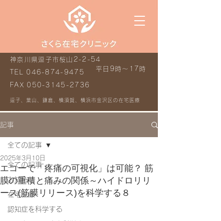
神奈川県逗子市桜山2-2-54
平日9時～17時
TEL
046-874-9475
FAX
050-3145-2736
逗子、葉山、鎌倉、横須賀、横浜市金沢区の在宅医療
記事
全ての記事
2025年3月10日
全ての記事
エコーで「疼痛の可視化」は可能？ 筋
膜の重積と痛みの関係～ハイドロリリ
お知らせ
ース(筋膜リリース)を科学する８
在宅医療
認知症を科学する