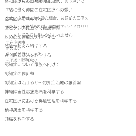
在宅医療における認知症治療
池（ふうち）と解剖学的に近く、興味深いで
一緒に働く仲間の在宅医療への想い
す。
めまいの患者さんを診た場合、後頸部の圧痛を
在宅医療を科学する
確認し、圧痛があれば、同部位のハイドロリリ
エビデンスに基づく健康情報
ースをしてみても良いかもしれません。
攻めの栄養療法を科学する
＃在宅医療
誤嚥性肺炎を科学する
＃めまい
＃ハイドロリリース
在宅酸素療法を科学する
＃頭痛・眼精疲労
認知症について家族へ向けて
認知症の羅針盤
認知症は治せるか～認知症治療の羅針盤
神経障害性疼痛疼痛を科学する
在宅医療における褥瘡管理を科学する
精神疾患を科学する
頭痛を科学する