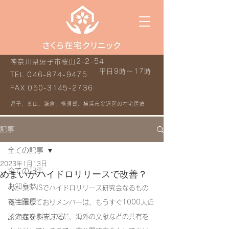
神奈川県逗子市桜山2-2-54
平日9時～17時
TEL
046-874-9475
FAX
050-3145-2736
逗子、葉山、鎌倉、横須賀、横浜市金沢区の在宅医療
記事
全ての記事
2023年1月13日
全ての記事
めまいがハイドロリリースで改善？
お知らせ
私、某SNSでハイドロリリース研究会なるもの
在宅医療
を主催しておりメンバーは、もうすぐ1000人近
認知症を科学する
くとなります。ただ、海外の文献などの共有を