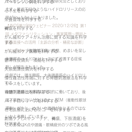
かなりしているので、非公開研究会としており
パーキンソン病を科学する
ます。最近下記のようなハイドロリリースの応
心不全を科学する
用がYou tube上にありました。
栄養管理を科学する
【JNOS第19回ウェビナー 2020/12/26】第1
褥瘡を科学する
回 メタファシリテ－ション・事実質問～問診と
がん緩和ケア＋がん治療に関する知識を科学
する
医療面接への活用「主訴の分析・精密な診断」 
- YouTube
「後頚部圧痛、複視、めまいを呈し
がん緩和ケア医療を科学する
後頚部のハイドロリリースにて改善する症候
鬱滞性皮膚炎・潰瘍を科学する
群」が報告されました。
失禁関連皮膚炎を科学する
症例では、頭半棘筋、大後頭直筋のハイドロリ
慢性難治性疼痛に対する脊髄刺激療法を科学
する
リースをしています。
脊髄刺激療法を科学する
後頭下筋群と外眼筋は共同的に働いており、後
頭下筋群にコリが生じると、SEM（衝動性眼球
ハイドロリリースを科学する
運動）が生じ、めまいや複視が生じるのではな
在宅医療におけるエコーを科学する
いかと考察しています。
創傷ケア(スキン テア、褥瘡、下肢潰瘍)を
科学する
この部位はK点や頭痛・眼精疲労のツボである風