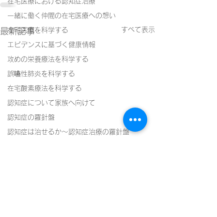
在宅医療における認知症治療
一緒に働く仲間の在宅医療への想い
すべて表示
最新記事
在宅医療を科学する
エビデンスに基づく健康情報
攻めの栄養療法を科学する
誤嚥性肺炎を科学する
在宅酸素療法を科学する
認知症について家族へ向けて
認知症の羅針盤
認知症は治せるか～認知症治療の羅針盤
神経障害性疼痛疼痛を科学する
在宅医療における褥瘡管理を科学する
精神疾患を科学する
頭痛を科学する