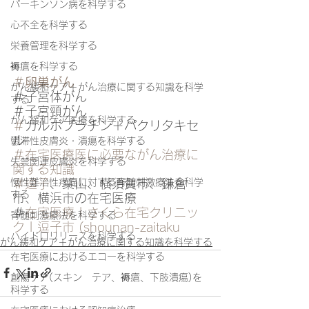
パーキンソン病を科学する
心不全を科学する
栄養管理を科学する
褥瘡を科学する
＃
卵巣がん
がん緩和ケア＋がん治療に関する知識を科学
＃子宮体がん
する
＃子宮頸がん
がん緩和ケア医療を科学する
＃
カルボプラチン＋パクリタキセ
ル
鬱滞性皮膚炎・潰瘍を科学する
＃在宅医療医に必要ながん治療に
失禁関連皮膚炎を科学する
関する知識
＃逗子
、葉山、横須賀市、鎌倉
慢性難治性疼痛に対する脊髄刺激療法を科学
する
市、横浜市の在宅医療
＃
在宅医療 | さくら在宅クリニッ
脊髄刺激療法を科学する
ク | 逗子市 (shounan-zaitaku
ハイドロリリースを科学する
がん緩和ケア＋がん治療に関する知識を科学する
在宅医療におけるエコーを科学する
創傷ケア(スキン テア、褥瘡、下肢潰瘍)を
科学する