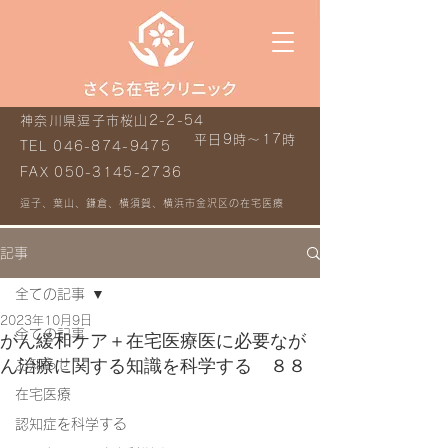
神奈川県逗子市桜山2-2-54
平日9時～17時
TEL
046-874-9475
FAX
050-3145-2736
逗子、葉山、鎌倉、横須賀、横浜市金沢区の在宅医療
記事
全ての記事
2023年10月9日
全ての記事
がん緩和ケア＋在宅医療医に必要なが
ん治療に関する知識を科学する ８８
お知らせ
在宅医療
認知症を科学する