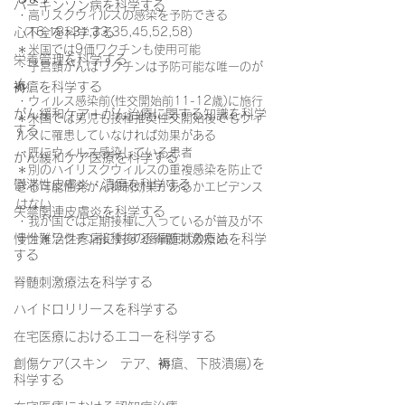
パーキンソン病を科学する
・高リスクウィルスの感染を予防できる
心不全を科学する
（16,18>31,33,35,45,52,58)
＊米国では9価ワクチンも使用可能
栄養管理を科学する
・子宮頸がんはワクチンは予防可能な唯一のが
ん
褥瘡を科学する
・ウィルス感染前(性交開始前11-12歳)に施行
がん緩和ケア＋がん治療に関する知識を科学
＊米国では男児も接種推奨性交開始後でもウィ
する
ルスに罹患していなければ効果がある
・既にウィルス感染している患者
がん緩和ケア医療を科学する
＊別のハイリスクウィルスの重複感染を防止で
鬱滞性皮膚炎・潰瘍を科学する
きる可能性発がん抑制効果があるかエビデンス
はない
失禁関連皮膚炎を科学する
・我が国では定期接種に入っているが普及が不
慢性難治性疼痛に対する脊髄刺激療法を科学
十分＊ワクチン接種後の疼痛症状のため
する
脊髄刺激療法を科学する
ハイドロリリースを科学する
在宅医療におけるエコーを科学する
創傷ケア(スキン テア、褥瘡、下肢潰瘍)を
科学する