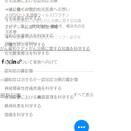
在宅医療における認知症治療
一緒に働く仲間の在宅医療への想い
＃子宮頸がんワクチン
＃
HPV(ヒト乳頭腫ウィルス)ワクチン
在宅医療を科学する
＃在宅医療医に必要ながん治療に関する知識
＃逗子
、葉山、横須賀市、鎌倉市、横浜市の在
エビデンスに基づく健康情報
宅医療
攻めの栄養療法を科学する
＃
在宅医療 | さくら在宅クリニック | 逗子市 
(shounan-zaitaku
誤嚥性肺炎を科学する
がん緩和ケア＋がん治療に関する知識を科学する
在宅酸素療法を科学する
認知症について家族へ向けて
認知症の羅針盤
認知症は治せるか～認知症治療の羅針盤
神経障害性疼痛疼痛を科学する
すべて表示
最新記事
在宅医療における褥瘡管理を科学する
精神疾患を科学する
頭痛を科学する