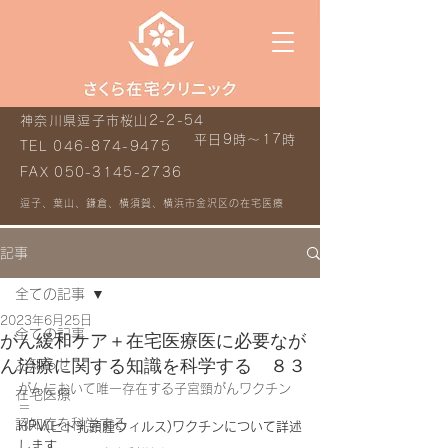
神奈川県逗子市桜山2-2-54
平日9時～17時
TEL
046-874-9475
FAX
050-3145-2736
逗子、葉山、鎌倉、横須賀、横浜市金沢区の在宅医療
記事
全ての記事
2023年6月25日
全ての記事
がん緩和ケア＋在宅医療医に必要なが
ん治療に関する知識を科学する ８３
お知らせ
がんにおいて唯一存在する子宮頸がんワクチン
在宅医療
＝
認知症を科学する
HPV(ヒト乳頭腫ウィルス)ワクチンについて詳述
します