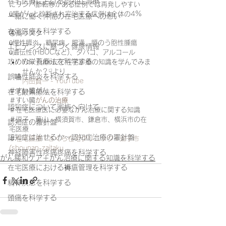
在宅医療における認知症治療
にリンパ節転移がある症例では再発しやすい
ü膵がんと診断され完治する症例は全体の4%
一緒に働く仲間の在宅医療への想い
在宅医療を科学する
④高リスク
ü慢性膵炎、糖尿病、肥満、膵のう胞性腫瘍
エビデンスに基づく健康情報
ü遺伝性(HBOCなど)、タバコ、アルコール
攻めの栄養療法を科学する
You Tubeにて在宅診療の知識を学んでみま
せんか？☟より
誤嚥性肺炎を科学する
内田賢一 - YouTube
＃すい臓がん
在宅酸素療法を科学する
＃すい臓
がんの治療
認知症について家族へ向けて
＃在宅医療医に必要ながん治療に関する知識
＃逗子、葉山、横須賀市、鎌倉市、横浜市の在
認知症の羅針盤
宅医療
認知症は治せるか～認知症治療の羅針盤
＃
在宅医療 | さくら在宅クリニック | 逗子市 
(shounan-zaitaku
神経障害性疼痛疼痛を科学する
がん緩和ケア＋がん治療に関する知識を科学する
在宅医療における褥瘡管理を科学する
精神疾患を科学する
頭痛を科学する