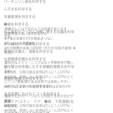
パーキンソン病を科学する
心不全を科学する
栄養管理を科学する
褥瘡を科学する
膵臓がんには下記のような特徴があります
がん緩和ケア＋がん治療に関する知識を科学
①悪性度が高い致死的ながん
する
ü予後の改善が20年間あまりない
üがんによる死因4位
がん緩和ケア医療を科学する
ü生存期間中央値 (切除例:18カ月/切除不能例:６
鬱滞性皮膚炎・潰瘍を科学する
カ月)
失禁関連皮膚炎を科学する
②有効なスクリーニングはなく早期発見が難し
慢性難治性疼痛に対する脊髄刺激療法を科学
い
する
ü発見時、切除可能な症例は5人に1人(20%)
ü切除後、再発しない症例は5人1人(20%)とく
脊髄刺激療法を科学する
にリンパ節転移がある症例では再発しやすい
ハイドロリリースを科学する
ü膵がんと診断され完治する症例は全体の4%
在宅医療におけるエコーを科学する
③膵がんのステージよりも切除できるか否かが
重要
創傷ケア(スキン テア、褥瘡、下肢潰瘍)を
ü発見時、切除可能な症例は5人に1人(20%)
科学する
ü切除後、再発しない症例は5人1人(20%)とく