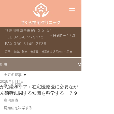
神奈川県逗子市桜山2-2-54
平日9時～17時
TEL
046-874-9475
FAX
050-3145-2736
逗子、葉山、鎌倉、横須賀、横浜市金沢区の在宅医療
記事
全ての記事
2025年1月14日
全ての記事
がん緩和ケア＋在宅医療医に必要なが
ん治療に関する知識を科学する ７９
お知らせ
在宅医療
認知症を科学する