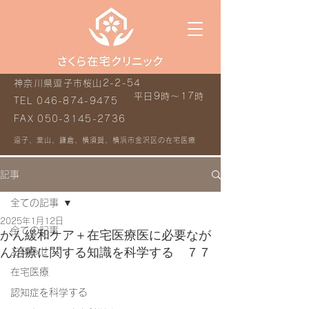
神奈川県逗子市桜山2-2-54
平日9時～17時
TEL
046-874-9475
FAX
050-3145-2736
逗子、葉山、鎌倉、横須賀、横浜市金沢区の在宅医療
記事
全ての記事
2025年1月12日
全ての記事
がん緩和ケア＋在宅医療医に必要なが
ん治療に関する知識を科学する ７７
お知らせ
在宅医療
認知症を科学する