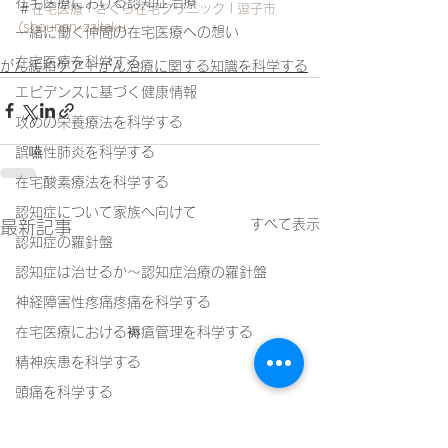
在宅医療における認知症治療
＃
在宅医療 | さくら在宅クリニック | 逗子市 
(shounan-zaitaku
一緒に働く仲間の在宅医療への想い
在宅医療を科学する
がん緩和ケア＋がん治療に関する知識を科学する
エビデンスに基づく健康情報
攻めの栄養療法を科学する
誤嚥性肺炎を科学する
在宅酸素療法を科学する
認知症について家族へ向けて
すべて表示
最新記事
認知症の羅針盤
認知症は治せるか～認知症治療の羅針盤
神経障害性疼痛疼痛を科学する
在宅医療における褥瘡管理を科学する
精神疾患を科学する
頭痛を科学する