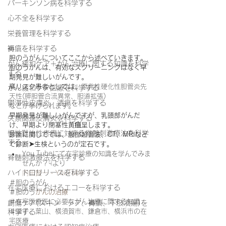
パーキンソン病を科学する
心不全を科学する
栄養管理を科学する
褥瘡を科学する
胆のうがんについてここから述べていきます。
がん緩和ケア＋がん治療に関する知識を科学
胆のうがんは、有効なスクリーニングはなく早
する
期発見が難しいがんです。
高リスク患者としては、
原発性硬化性胆管炎先
がん緩和ケア医療を科学する
天性(膵胆管合流異常、胆道拡張)
鬱滞性皮膚炎・潰瘍を科学する
などが挙げられます。
早期発見が難しいがんですが、乳頭部がんだ
失禁関連皮膚炎を科学する
け、早期より閉塞性黄疸呈します。
慢性難治性疼痛に対する脊髄刺激療法を科学
診断に関してては、腹部超音波、CT、MRIなど
する
で診断➤生検というのが定石です。
You Tubeにて在宅診療の知識を学んでみま
脊髄刺激療法を科学する
せんか？☟より
ハイドロリリースを科学する
内田賢一 - YouTube
＃胆のうがん
在宅医療におけるエコーを科学する
＃胆のう
がんの治療
＃在宅医療医に必要ながん治療に関する知識
創傷ケア(スキン テア、褥瘡、下肢潰瘍)を
＃逗子、葉山、横須賀市、鎌倉市、横浜市の在
科学する
宅医療