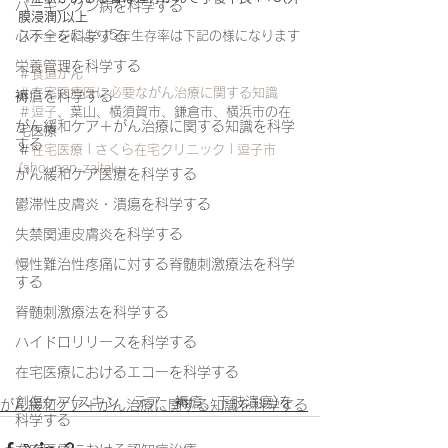
パーキンソン病を科学する
膜浸潤)以上
心不全を科学する
ステージにより5年生存率は下記の様になります
栄養管理を科学する
＃食道がん
＃在宅医療医に必要ながん治療に関する知識
褥瘡を科学する
＃逗子
、葉山、横須賀市、鎌倉市、横浜市の在
がん緩和ケア＋がん治療に関する知識を科学
宅医療
する
＃
在宅医療 | さくら在宅クリニック | 逗子市 
(shounan-zaitaku
がん緩和ケア医療を科学する
鬱滞性皮膚炎・潰瘍を科学する
失禁関連皮膚炎を科学する
慢性難治性疼痛に対する脊髄刺激療法を科学
する
脊髄刺激療法を科学する
ハイドロリリースを科学する
在宅医療におけるエコーを科学する
創傷ケア(スキン テア、褥瘡、下肢潰瘍)を
がん緩和ケア＋がん治療に関する知識を科学する
科学する