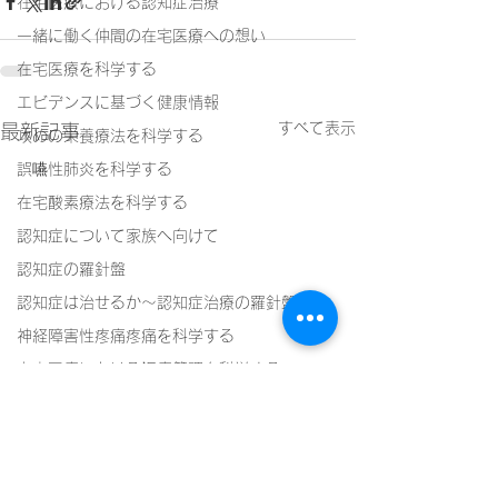
在宅医療における認知症治療
一緒に働く仲間の在宅医療への想い
在宅医療を科学する
エビデンスに基づく健康情報
すべて表示
最新記事
攻めの栄養療法を科学する
誤嚥性肺炎を科学する
在宅酸素療法を科学する
認知症について家族へ向けて
認知症の羅針盤
認知症は治せるか～認知症治療の羅針盤
神経障害性疼痛疼痛を科学する
在宅医療における褥瘡管理を科学する
精神疾患を科学する
頭痛を科学する