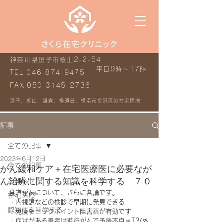
神奈川県逗子市桜山2-2-54
平日9時～17時
TEL
046-874-9475
FAX
050-3145-2736
逗子、葉山、鎌倉、横須賀、横浜市金沢区の在宅医療
記事
全ての記事
2023年6月12日
全ての記事
がん緩和ケア＋在宅医療医に必要なが
ん治療に関する知識を科学する ７０
お知らせ
食道がんについて、さらに各論です。
在宅医療
・内視鏡などの検診で早期に発見できる
認知症を科学する
・
免疫チェックポイント阻害薬が有効です
・
症状がある患者は進行がんで予後不良＊T3(外