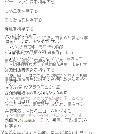
パーキンソン病を科学する
心不全を科学する
栄養管理を科学する
褥瘡を科学する
高カルシウム血症
がん緩和ケア＋がん治療に関する知識を科学
原因としては、下記が挙げれます
する
　●がんの骨転移・浸潤:骨の融解
がん緩和ケア医療を科学する
　●扁平上皮がん:PTH-related protein
　●リンパ腫など:活性化ビタミンD過剰産生
鬱滞性皮膚炎・潰瘍を科学する
　＊肉芽腫性疾患、副甲状腺亢進症、末端肥大
症も同じ機序
失禁関連皮膚炎を科学する
治療に関しては急性期の治療はどの原因でも同
慢性難治性疼痛に対する脊髄刺激療法を科学
じです
する
＃がん緩和ケア副作用と合併症
＃がん緩和ケアの
高カルシウム血症
脊髄刺激療法を科学する
＃在宅医療医に必要ながん治療に関する知識
ハイドロリリースを科学する
＃逗子
、葉山、横須賀市、鎌倉市、横浜市の在
宅医療
在宅医療におけるエコーを科学する
＃
在宅医療 | さくら在宅クリニック | 逗子市 
創傷ケア(スキン テア、褥瘡、下肢潰瘍)を
(shounan-zaitaku
科学する
がん緩和ケア＋がん治療に関する知識を科学する