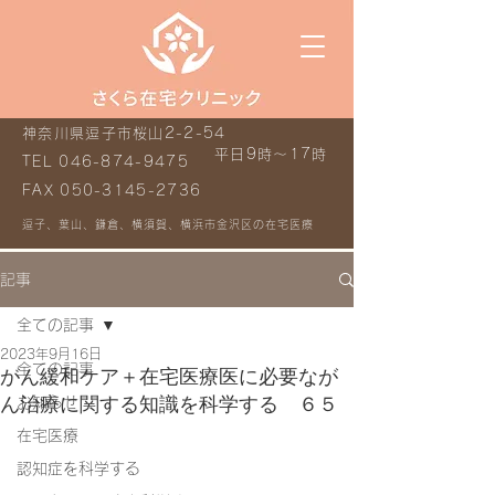
神奈川県逗子市桜山2-2-54
平日9時～17時
TEL
046-874-9475
FAX
050-3145-2736
逗子、葉山、鎌倉、横須賀、横浜市金沢区の在宅医療
記事
全ての記事
2023年9月16日
全ての記事
がん緩和ケア＋在宅医療医に必要なが
ん治療に関する知識を科学する ６５
お知らせ
在宅医療
認知症を科学する