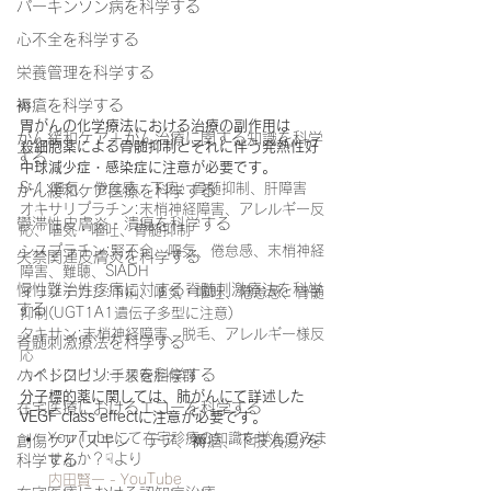
パーキンソン病を科学する
心不全を科学する
栄養管理を科学する
褥瘡を科学する
胃がんの化学療法における治療の副作用は
がん緩和ケア＋がん治療に関する知識を科学
殺細胞薬による骨髄抑制とそれに伴う発熱性好
する
中球減少症・感染症に注意が必要です。
S-1:嘔気、倦怠感、下痢、骨髄抑制、肝障害
がん緩和ケア医療を科学する
オキサリプラチン:末梢神経障害、アレルギー反
鬱滞性皮膚炎・潰瘍を科学する
応、嘔気・嘔吐、骨髄抑制
シスプラチン:腎不全、嘔気、倦怠感、末梢神経
失禁関連皮膚炎を科学する
障害、難聴、SIADH
慢性難治性疼痛に対する脊髄刺激療法を科学
イリノテカン:下痢、嘔気・嘔吐、倦怠感、骨髄
する
抑制(UGT1A1遺伝子多型に注意)
タキサン:末梢神経障害、脱毛、アレルギー様反
脊髄刺激療法を科学する
応
ハイドロリリースを科学する
カペシタビン:手根管症候群
分子標的薬に関しては、肺がんにて詳述した
在宅医療におけるエコーを科学する
VEGF class effectに注意が必要です。
You Tubeにて在宅診療の知識を学んでみま
創傷ケア(スキン テア、褥瘡、下肢潰瘍)を
せんか？☟より
科学する
内田賢一 - YouTube