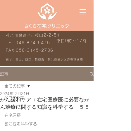
神奈川県逗子市桜山2-2-54
平日9時～17時
TEL
046-874-9475
FAX
050-3145-2736
逗子、葉山、鎌倉、横須賀、横浜市金沢区の在宅医療
記事
全ての記事
2024年12月21日
全ての記事
がん緩和ケア＋在宅医療医に必要なが
ん治療に関する知識を科学する ５５
お知らせ
在宅医療
認知症を科学する