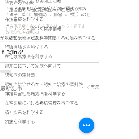
在宅医療における認知症治療
＃胃がんの治療
＃在宅医療医に必要ながん治療に関する知識
一緒に働く仲間の在宅医療への想い
＃逗子、葉山、横須賀市、鎌倉市、横浜市の在
在宅医療を科学する
宅医療
＃
在宅医療 | さくら在宅クリニック | 逗子市 
エビデンスに基づく健康情報
(shounan-zaitaku
攻めの栄養療法を科学する
がん緩和ケア＋がん治療に関する知識を科学する
誤嚥性肺炎を科学する
在宅酸素療法を科学する
認知症について家族へ向けて
認知症の羅針盤
認知症は治せるか～認知症治療の羅針盤
すべて表示
最新記事
神経障害性疼痛疼痛を科学する
在宅医療における褥瘡管理を科学する
精神疾患を科学する
頭痛を科学する