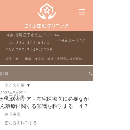
神奈川県逗子市桜山2-2-54
平日9時～17時
TEL
046-874-9475
FAX
050-3145-2736
逗子、葉山、鎌倉、横須賀、横浜市金沢区の在宅医療
記事
全ての記事
2023年8月29日
全ての記事
がん緩和ケア＋在宅医療医に必要なが
ん治療に関する知識を科学する ４７
お知らせ
在宅医療
認知症を科学する