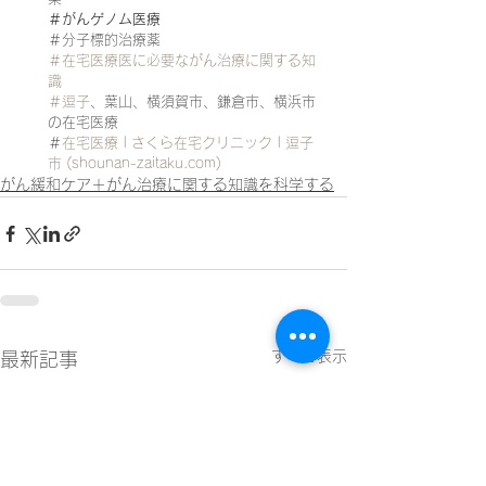
＃がんゲノム医療
＃分子標的治療薬
＃在宅医療医に必要ながん治療に関する知
識
＃逗子
、葉山、横須賀市、鎌倉市、横浜市
の在宅医療
＃
在宅医療 | さくら在宅クリニック | 逗子
市 (shounan-zaitaku.com)
がん緩和ケア＋がん治療に関する知識を科学する
すべて表示
最新記事