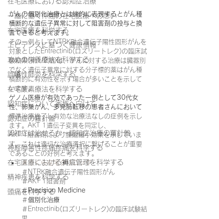
在宅医療における認知症治療
がんの個別化治療とは端的に表現するとがん種
一緒に働く仲間の在宅医療への想い
横断的な遺伝子異常に対して阻害剤の投与と換
在宅医療を科学する
言できると考えます。
その一例としてNTRK融合遺伝子陽性固形がんを
エビデンスに基づく健康情報
対象としたEntrectinib(ロズリートレク)の臨床試
攻めの栄養療法を科学する
験結果(第1/2期)は、がんに対する治療は臓器別
でなく遺伝子異常に対する分子標的薬はがん種
誤嚥性肺炎を科学する
横断的に有効性を示す場合が多いことを示して
います。
在宅酸素療法を科学する
ゲノム医療が有効であった一例として30代女
認知症について家族へ向けて
性、卵巣がん、多発肺転移の患者さんにおいて
標準治療終了し有効な治療法なしの症例を示し
認知症の羅針盤
ます。AKT 1遺伝子変異を同定し、
認知症は治せるか～認知症治療の羅針盤
AKT 1阻害剤により腫瘍縮小効果を示していま
す。これは適切な治療選択に繋げることが重要
神経障害性疼痛疼痛を科学する
であることの好例と考えます。
在宅医療における褥瘡管理を科学する
＃さくら在宅クリニック
＃NTRK融合遺伝子陽性固形がん
精神疾患を科学する
＃AKT 1阻害剤
＃
Precision Medicine
頭痛を科学する
＃
個別化治療
＃Entrectinib(ロズリートレク)の臨床試験結
果