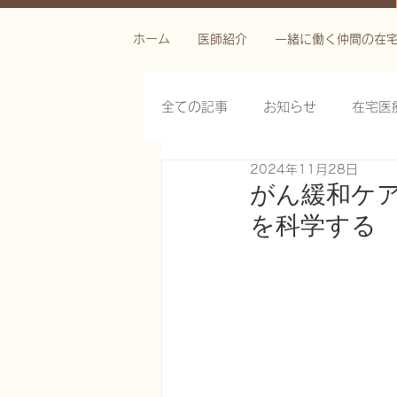
ホーム
医師紹介
一緒に働く仲間の在
全ての記事
お知らせ
在宅医
2024年11月28日
栄養管理を科学する
褥瘡を
がん緩和ケ
を科学する
がん緩和ケア医療を科学する
慢性難治性疼痛に対する脊髄刺激
在宅医療におけるエコーを科学す