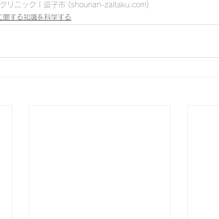
クリニック | 逗子市 (
shounan-zaitaku.com
)
に関する知識を科学する