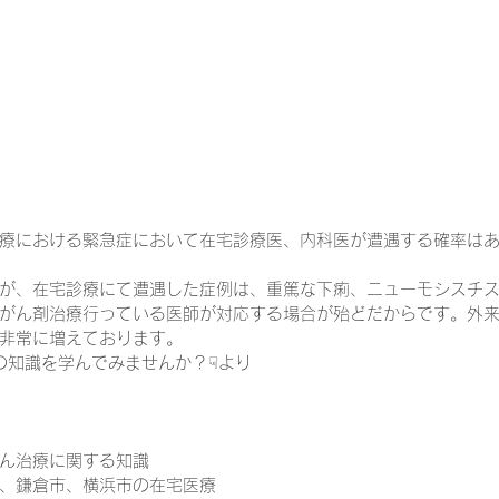
療における緊急症において在宅診療医、内科医が遭遇する確率は
が、在宅診療にて遭遇した症例は、重篤な下痢、ニューモシスチ
がん剤治療行っている医師が対応する場合が殆どだからです。外
非常に増えております。
診療の知識を学んでみませんか？☟より
ん治療に関する知識
、鎌倉市、横浜市の在宅医療