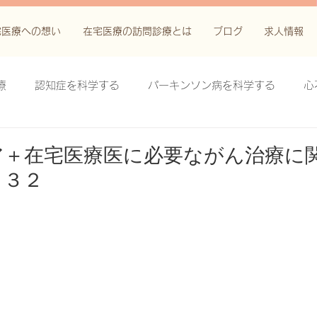
宅医療への想い
在宅医療の訪問診療とは
ブログ
求人情報
療
認知症を科学する
パーキンソン病を科学する
心
科学する
がん緩和ケア＋がん治療に関する知識を科学する
ア＋在宅医療医に必要ながん治療に
 ３２
鬱滞性皮膚炎・潰瘍を科学する
失禁関連皮膚炎を科学する
療法を科学する
脊髄刺激療法を科学する
ハイドロリリ
る
創傷ケア(スキン テア、褥瘡、下肢潰瘍)を科学する