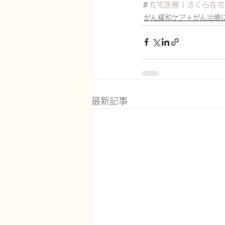
＃
在宅医療 | さくら在宅
がん緩和ケア＋がん治療
最新記事