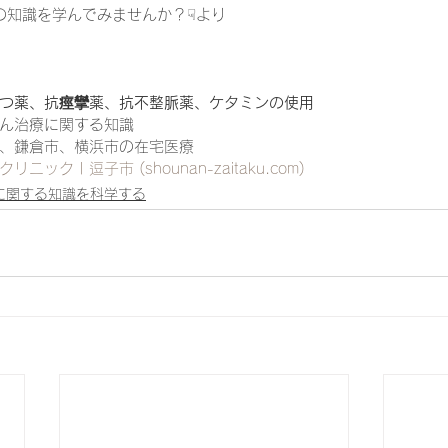
診療の知識を学んでみませんか？☟より
つ薬、抗痙攣薬、抗不整脈薬、ケタミンの使用
ん治療に関する知識
、鎌倉市、横浜市の在宅医療
クリニック | 逗子市 (
shounan-zaitaku.com
)
に関する知識を科学する