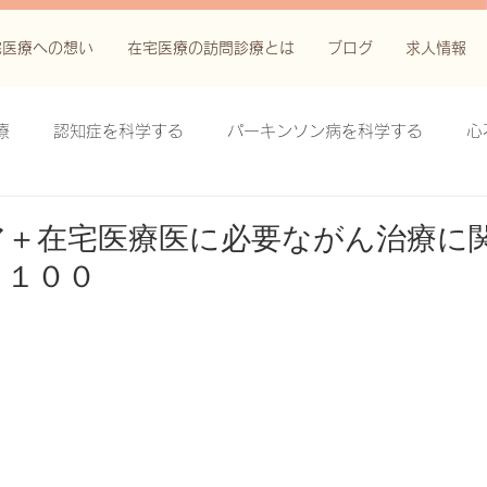
宅医療への想い
在宅医療の訪問診療とは
ブログ
求人情報
療
認知症を科学する
パーキンソン病を科学する
心
科学する
がん緩和ケア＋がん治療に関する知識を科学する
ア＋在宅医療医に必要ながん治療に
 １００
鬱滞性皮膚炎・潰瘍を科学する
失禁関連皮膚炎を科学する
療法を科学する
脊髄刺激療法を科学する
ハイドロリリ
る
創傷ケア(スキン テア、褥瘡、下肢潰瘍)を科学する