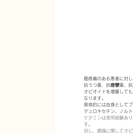
在宅医療における認知症治療
エビデンスに基づく健康情報
認知症について家族へ向けて
癌疼痛のある患者に対し
抗うつ薬、抗痙攣薬、抗
オピオイドを増量しても
神経障害性疼痛疼痛を科学する
なります。
具体的には自身としてプ
デュロキセチン、ノルト
ケタミンは使用経験あり
す。
但し、鎮痛に関してオピ