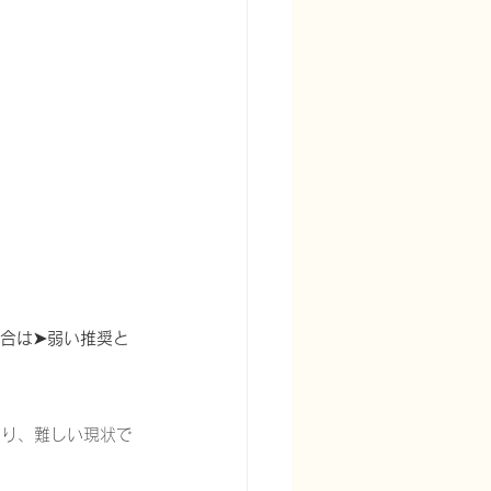
宅酸素療法を科学する
場合は➤弱い推奨と
る
頭痛を科学する
あり、難しい現状で