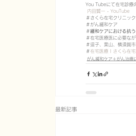
You Tubeにて在宅
内田賢一 - YouTube
＃さくら在宅クリニック
＃がん緩和ケア
＃
緩和ケアにおける抗う
＃在宅医療医に必要なが
＃逗子、葉山、横須賀市
＃
在宅医療 | さくら在宅
がん緩和ケア＋がん治療
最新記事