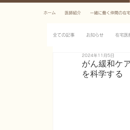
ホーム
医師紹介
一緒に働く仲間の在
全ての記事
お知らせ
在宅医
2024年11月5日
栄養管理を科学する
褥瘡を
がん緩和ケ
を科学する
がん緩和ケア医療を科学する
慢性難治性疼痛に対する脊髄刺激
在宅医療におけるエコーを科学す