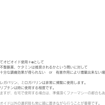
一緒に働く仲間の在宅医療への想い
在宅医療を科学する
攻めの栄養療法を科学する
誤嚥性肺炎を科学する
在
認知症の羅針盤
認知症は治せるか～認知症治療の羅針盤
てオピオイド使用＋αとして
不整脈薬、ケタミンは推奨されるかという問いに対して
十分な鎮痛効果が得られない　or　有害作用により増量出来ない
在宅医療における褥瘡管理を科学する
精神疾患を科学す
レガバリン、ミロガバリンは非常に頻繁に使用します。
リプチンは時に使用する程度です。
ますが、在宅で使用する場合は、準備頂くファーマシーの都合も
オイド以外の選択肢も常に頭に置きながら行うことが重要です。