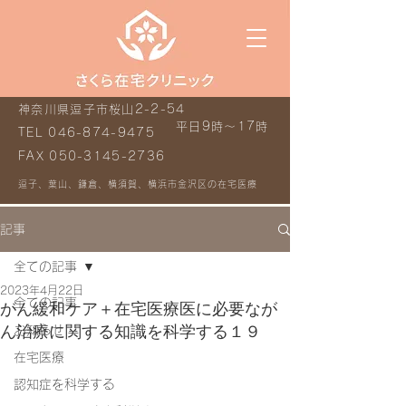
神奈川県逗子市桜山2-2-54
平日9時～17時
TEL
046-874-9475
FAX
050-3145-2736
逗子、葉山、鎌倉、横須賀、横浜市金沢区の在宅医療
記事
全ての記事
2023年4月22日
全ての記事
がん緩和ケア＋在宅医療医に必要なが
ん治療に関する知識を科学する１９
お知らせ
在宅医療
認知症を科学する