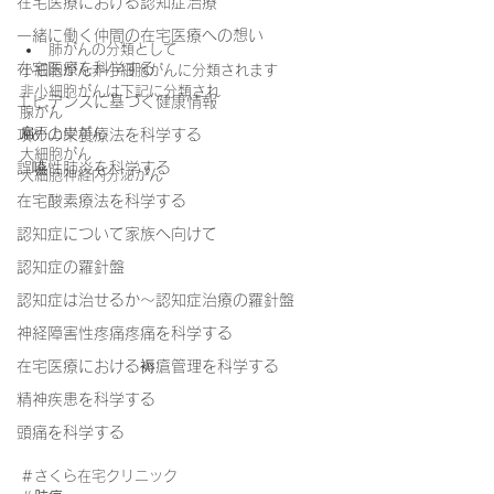
在宅医療における認知症治療
一緒に働く仲間の在宅医療への想い
肺がんの分類として
在宅医療を科学する
小細胞がん非小細胞がんに分類されます
非小細胞がんは下記に分類され
エビデンスに基づく健康情報
腺がん
扁平上皮がん
攻めの栄養療法を科学する
大細胞がん
誤嚥性肺炎を科学する
大細胞神経内分泌がん
在宅酸素療法を科学する
認知症について家族へ向けて
認知症の羅針盤
認知症は治せるか～認知症治療の羅針盤
神経障害性疼痛疼痛を科学する
在宅医療における褥瘡管理を科学する
精神疾患を科学する
頭痛を科学する
＃さくら在宅クリニック