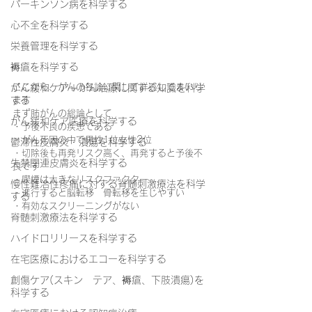
パーキンソン病を科学する
心不全を科学する
栄養管理を科学する
褥瘡を科学する
ここから、がんの各論に関して詳述してまいり
がん緩和ケア＋がん治療に関する知識を科学
する
ます
まず肺がんの総論として
がん緩和ケア医療を科学する
・予後不良の疾患である
・がん死因の中で男性1位女性2位
鬱滞性皮膚炎・潰瘍を科学する
・切除後も再発リスク高く、再発すると予後不
失禁関連皮膚炎を科学する
良です
・喫煙は大きなリスクファクター
慢性難治性疼痛に対する脊髄刺激療法を科学
・進行すると脳転移　骨転移を生じやすい
する
・有効なスクリーニングがない
脊髄刺激療法を科学する
ハイドロリリースを科学する
在宅医療におけるエコーを科学する
創傷ケア(スキン テア、褥瘡、下肢潰瘍)を
科学する