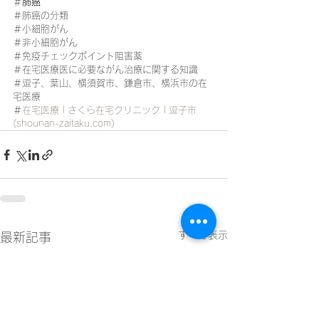
＃
肺癌
＃肺癌の分類
＃小細胞がん
＃非小細胞がん
＃免疫チェックポイント阻害薬
＃在宅医療医に必要ながん治療に関する知識
＃逗子、葉山、横須賀市、鎌倉市、横浜市の在
宅医療
＃
在宅医療 | さくら在宅クリニック | 逗子市 
(shounan-zaitaku.com)
すべて表示
最新記事