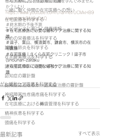
在宅医療における認知症治療
You Tubeにて在宅診療の知識を学んでみません
か？☟より
一緒に働く仲間の在宅医療への想い
https://www.youtube.com/channel/UCMkHB9
UwsqYXdxEAij9yD4Q
在宅医療を科学する
＃終末期の予後予測
エビデンスに基づく健康情報
＃在宅医療医に必要な緩和ケア治療に関する知
識
攻めの栄養療法を科学する
＃逗子、葉山、横須賀市、鎌倉市、横浜市の在
誤嚥性肺炎を科学する
宅医療
＃在宅医療 | さくら在宅クリニック | 逗子市 
在宅酸素療法を科学する
(shounan-zaitaku
＃在宅医療医に必要な緩和ケア治療に関する知
認知症について家族へ向けて
識
認知症の羅針盤
がん緩和ケア医療を科学する
認知症は治せるか～認知症治療の羅針盤
神経障害性疼痛疼痛を科学する
在宅医療における褥瘡管理を科学する
精神疾患を科学する
頭痛を科学する
すべて表示
最新記事