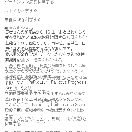
パーキンソン病を科学する
心不全を科学する
栄養管理を科学する
褥瘡を科学する
患者さんの御家族から「先生、あとどれくらで
がん緩和ケア＋がん治療に関する知識を科学
すか？」という問い度々頂きます。
する
正確な予測は困難ですが、月単位、週単位、日
単位などの返答をする場合が多いです。
がん緩和ケア医療を科学する
終末期の余命について、少しだけ科学的予測も
可能です。
鬱滞性皮膚炎・潰瘍を科学する
生命予後の予測は、患者の意向を反映した治療
失禁関連皮膚炎を科学する
を選択するうえで重要です。代表的な予後予測
指標の使い方を解説します。
慢性難治性疼痛に対する脊髄刺激療法を科学
その一つが、PaPスコア（Palliative Prognosis 
する
Score）であり
脊髄刺激療法を科学する
中期的な予後(月単位)を予測する代表的な指標
臨床的な予後の予測が主に得点を決める要素
ハイドロリリースを科学する
これに加えて、Karnofsky Performance Scale
在宅医療におけるエコーを科学する
食欲不振、呼吸困難感、白血球数、リンパ球の
割合
創傷ケア(スキン テア、褥瘡、下肢潰瘍)を
合計得点を算出します。
科学する