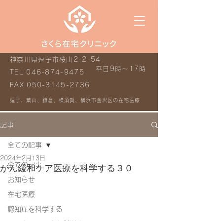
神奈川県逗子市桜山2-2-54
平日9時～17時
TEL
046-874-9475
FAX
050-3145-2736
逗子、葉山、鎌倉、横須賀、横浜市金沢区の在宅医療
記事
全ての記事
2024年2月13日
全ての記事
がん緩和ケア医療を科学する３０
お知らせ
在宅医療
認知症を科学する