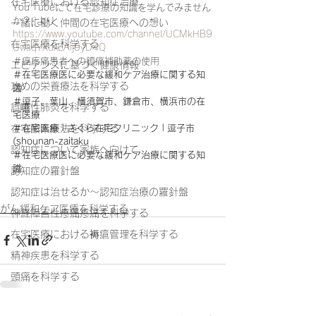
在宅医療における認知症治療
You Tubeにて在宅診療の知識を学んでみません
か？☟より
一緒に働く仲間の在宅医療への想い
https://www.youtube.com/channel/UCMkHB9
在宅医療を科学する
UwsqYXdxEAij9yD4Q
＃癌疼痛患者への鎮痛補助薬の使用
エビデンスに基づく健康情報
＃在宅医療医に必要な緩和ケア治療に関する知
攻めの栄養療法を科学する
識
＃逗子、葉山、横須賀市、鎌倉市、横浜市の在
誤嚥性肺炎を科学する
宅医療
＃在宅医療 | さくら在宅クリニック | 逗子市 
在宅酸素療法を科学する
(shounan-zaitaku
認知症について家族へ向けて
＃在宅医療医に必要な緩和ケア治療に関する知
識
認知症の羅針盤
注意して投与
認知症は治せるか～認知症治療の羅針盤
がん緩和ケア医療を科学する
神経障害性疼痛疼痛を科学する
在宅医療における褥瘡管理を科学する
精神疾患を科学する
頭痛を科学する