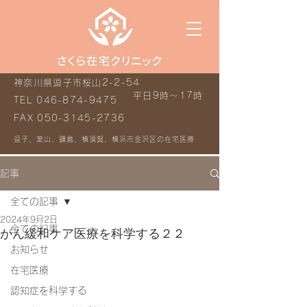
神奈川県逗子市桜山2-2-54
平日9時～17時
TEL
046-874-9475
FAX
050-3145-2736
逗子、葉山、鎌倉、横須賀、横浜市金沢区の在宅医療
記事
全ての記事
2024年9月2日
全ての記事
がん緩和ケア医療を科学する２２
お知らせ
在宅医療
認知症を科学する