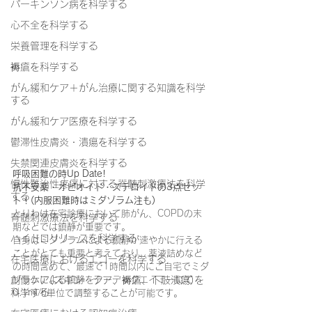
パーキンソン病を科学する
心不全を科学する
栄養管理を科学する
褥瘡を科学する
がん緩和ケア＋がん治療に関する知識を科学
する
がん緩和ケア医療を科学する
鬱滞性皮膚炎・潰瘍を科学する
失禁関連皮膚炎を科学する
呼吸困難の時Up Date!
慢性難治性疼痛に対する脊髄刺激療法を科学
抗不安薬・オピオイド・ステロイドの3点セッ
する
ト！(内服困難時はミダゾラム注も)
とりわけ在宅診療において肺がん、COPDの末
脊髄刺激療法を科学する
期などでは鎮静が重要です。
ハイドロリリースを科学する
自身はミダゾラムによる鎮静が速やかに行える
ことがとても重要と考えており、薬液詰めなど
在宅医療におけるエコーを科学する
の時間含めて、最速で1時間以内にご自宅でミダ
ゾラムによる鎮静をクーデックエイミーにて
創傷ケア(スキン テア、褥瘡、下肢潰瘍)を
科学する
0.1ml/h単位で調整することが可能です。