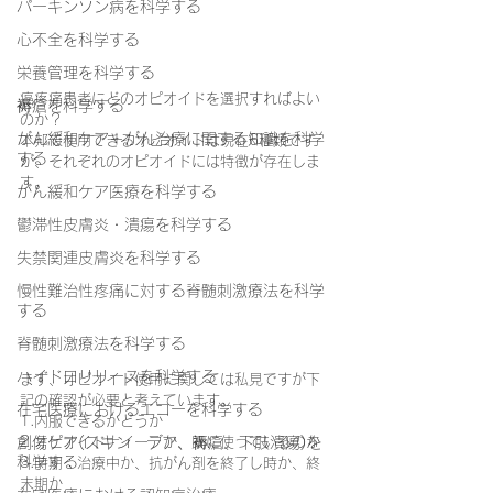
パーキンソン病を科学する
心不全を科学する
栄養管理を科学する
癌疼痛患者にどのオピオイドを選択すればよい
褥瘡を科学する
のか？
がん緩和ケア＋がん治療に関する知識を科学
本邦で使用できるオピオイドは現在6種類です
する
が、それぞれのオピオイドには特徴が存在しま
す。
がん緩和ケア医療を科学する
鬱滞性皮膚炎・潰瘍を科学する
失禁関連皮膚炎を科学する
慢性難治性疼痛に対する脊髄刺激療法を科学
する
脊髄刺激療法を科学する
ハイドロリリースを科学する
まず、オピオイド使用に関しては私見ですが下
記の確認が必要と考えています。
在宅医療におけるエコーを科学する
1.内服できるかどうか
2.オピオイドナイーブか、既に使っているのか
創傷ケア(スキン テア、褥瘡、下肢潰瘍)を
科学する
3.時期：治療中か、抗がん剤を終了し時か、終
末期か