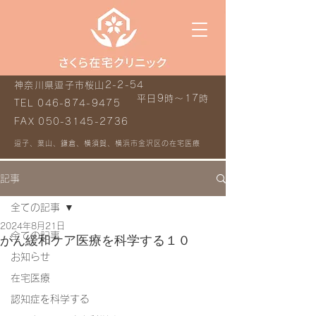
神奈川県逗子市桜山2-2-54
平日9時～17時
TEL
046-874-9475
FAX
050-3145-2736
逗子、葉山、鎌倉、横須賀、横浜市金沢区の在宅医療
記事
全ての記事
2024年8月21日
全ての記事
がん緩和ケア医療を科学する１０
お知らせ
在宅医療
認知症を科学する