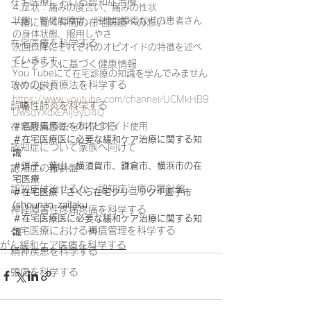
在宅医療における認知症治療
4.症状：痛みの度合い、痛みの性状
状態：腎機能障害、肝機能障害などの患者さん
一緒に働く仲間の在宅医療への想い
の身体状態、服用しやさ
在宅医療を科学する
次回以降にそれぞれのオピオイドの特徴を述べ
ていきます。
エビデンスに基づく健康情報
You Tubeにて在宅診療の知識を学んでみません
攻めの栄養療法を科学する
か？☟より
https://www.youtube.com/channel/UCMkHB9
誤嚥性肺炎を科学する
UwsqYXdxEAij9yD4Q
＃癌疼痛患者へのオピオイド使用
在宅酸素療法を科学する
＃在宅医療医に必要な緩和ケア治療に関する知
認知症について家族へ向けて
識
＃逗子、葉山、横須賀市、鎌倉市、横浜市の在
認知症の羅針盤
宅医療
認知症は治せるか～認知症治療の羅針盤
＃在宅医療 | さくら在宅クリニック | 逗子市 
(shounan-zaitaku
神経障害性疼痛疼痛を科学する
＃在宅医療医に必要な緩和ケア治療に関する知
在宅医療における褥瘡管理を科学する
識
がん緩和ケア医療を科学する
精神疾患を科学する
頭痛を科学する