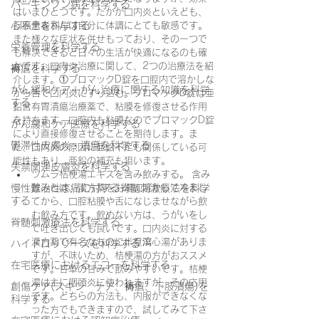
パーキンソン病を科学する
はいまひとつです。たかが口内炎といえども、
心不全を科学する
担癌患者さんは自分に体調にとても敏感です。
また様々な症状を併せもっており、その一つで
栄養管理を科学する
も解決できると日々の生活が快適になるのも確
かです。口内炎治療に関して、2つの治療法を紹
褥瘡を科学する
介します。①プロマックD錠を口腔内で溶かしな
がん緩和ケア＋がん治療に関する知識を科学
がら舌で口内炎にすり込む。プロマックD錠は亜
する
鉛含有胃潰瘍治療薬で、粘膜を修復させる作用
を持ちます。口腔内も粘膜なのでプロマックD錠
がん緩和ケア医療を科学する
により直接修復させることを期待します。ま
鬱滞性皮膚炎・潰瘍を科学する
た、口内炎の原因に亜鉛不足も関係している可
能性もあり、亜鉛の補充も狙います。
失禁関連皮膚炎を科学する
ツムラ桔梗湯エキスを含み飲みする。 含み
慢性難治性疼痛に対する脊髄刺激療法を科学
飲みとは、漢方薬をお湯に溶かして冷まし
する
てから、口腔粘膜や舌になじませながら飲
む飲み方です。飲めない方は、うがいをし
脊髄刺激療法を科学する
て吐き出しても良いです。口内炎に対する
漢方薬で有名なものに半夏瀉心湯がありま
ハイドロリリースを科学する
すが、不味いため、桔梗湯の方がおススメ
在宅医療におけるエコーを科学する
です。甘草の甘みで飲みやすいです。桔梗
湯は主に咽頭炎に使われますが、その応用
創傷ケア(スキン テア、褥瘡、下肢潰瘍)を
です。どちらの方法も、内服ができなくな
科学する
った方でもできますので、試してみて下さ