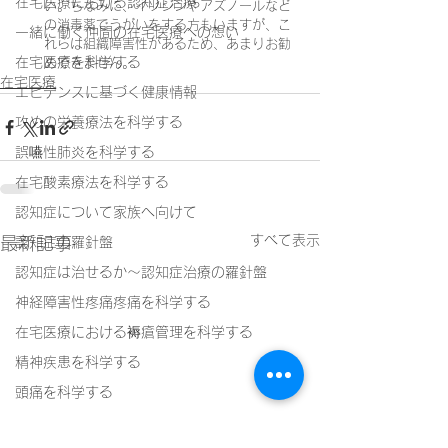
在宅医療における認知症治療
い。ちなみに、イソジンやアズノールなど
の消毒薬でうがいをする方もいますが、こ
一緒に働く仲間の在宅医療への想い
れらは組織障害性があるため、あまりお勧
在宅医療を科学する
めできません。
在宅医療
エビデンスに基づく健康情報
攻めの栄養療法を科学する
誤嚥性肺炎を科学する
在宅酸素療法を科学する
認知症について家族へ向けて
すべて表示
最新記事
認知症の羅針盤
認知症は治せるか～認知症治療の羅針盤
神経障害性疼痛疼痛を科学する
在宅医療における褥瘡管理を科学する
精神疾患を科学する
頭痛を科学する