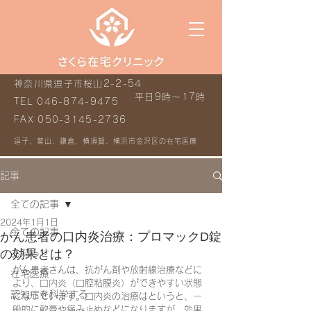
神奈川県逗子市桜山2-2-54
平日9時～17時
TEL
046-874-9475
FAX
050-3145-2736
逗子、葉山、鎌倉、横須賀、横浜市金沢区の在宅医療
記事
全ての記事
2024年1月1日
全ての記事
がん患者の口内炎治療：プロマックD錠
の効果とは？
お知らせ
がん患者さんは、抗がん剤や放射線治療などに
在宅医療
より、口内炎（口腔粘膜炎）ができやすい状態
認知症を科学する
になっています。口内炎の治療はというと、一
般的に軟膏や痛み止めなどになりますが、効果