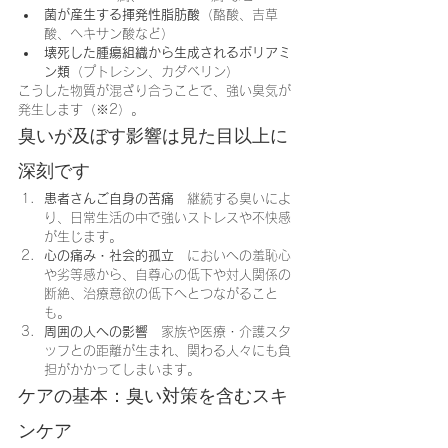
菌が産生する揮発性脂肪酸
（酪酸、吉草
酸、ヘキサン酸など）
壊死した腫瘍組織から生成されるポリアミ
ン類
（プトレシン、カダベリン）
こうした物質が混ざり合うことで、強い臭気が
発生します（※2）。
臭いが及ぼす影響は見た目以上に
深刻です
患者さんご自身の苦痛
　継続する臭いによ
り、日常生活の中で強いストレスや不快感
が生じます。
心の痛み・社会的孤立
　においへの羞恥心
や劣等感から、自尊心の低下や対人関係の
断絶、治療意欲の低下へとつながること
も。
周囲の人への影響
　家族や医療・介護スタ
ッフとの距離が生まれ、関わる人々にも負
担がかかってしまいます。
ケアの基本：臭い対策を含むスキ
ンケア