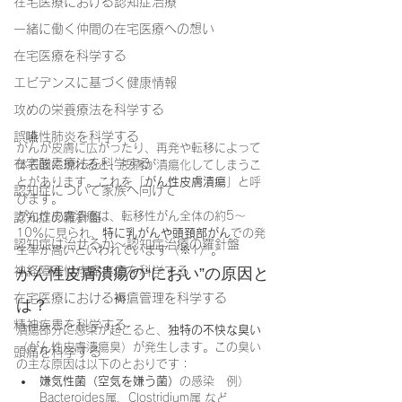
在宅医療における認知症治療
一緒に働く仲間の在宅医療への想い
在宅医療を科学する
エビデンスに基づく健康情報
攻めの栄養療法を科学する
誤嚥性肺炎を科学する
がんが皮膚に広がったり、再発や転移によって
在宅酸素療法を科学する
体表面に現れると、皮膚が潰瘍化してしまうこ
とがあります。これを「
がん性皮膚潰瘍
」と呼
認知症について家族へ向けて
びます。
がん性皮膚潰瘍は、転移性がん全体の約5〜
認知症の羅針盤
10％に見られ、
特に乳がんや頭頚部がん
での発
認知症は治せるか～認知症治療の羅針盤
生率が高いといわれています（※1）。
神経障害性疼痛疼痛を科学する
がん性皮膚潰瘍の“におい”の原因と
在宅医療における褥瘡管理を科学する
は？
精神疾患を科学する
潰瘍部分に感染が起こると、
独特の不快な臭い
（がん性皮膚潰瘍臭）が発生します。この臭い
頭痛を科学する
の主な原因は以下のとおりです：
嫌気性菌（空気を嫌う菌）
の感染　例）
Bacteroides属、Clostridium属 など