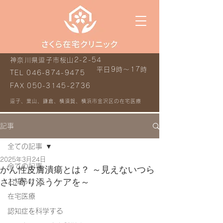
神奈川県逗子市桜山2-2-54
平日9時～17時
TEL
046-874-9475
FAX
050-3145-2736
逗子、葉山、鎌倉、横須賀、横浜市金沢区の在宅医療
記事
全ての記事
2025年3月24日
全ての記事
がん性皮膚潰瘍とは？ ～見えないつら
さに寄り添うケアを～
お知らせ
在宅医療
認知症を科学する