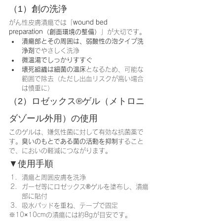
（1）創の洗浄
がん性皮膚潰瘍では「
wound bed 
preparation（創面環境の整備）
」が大切です。
潰瘍部とその周囲は、弱酸性の泡タイプ洗
浄剤
でやさしく洗浄
微温湯でしっかりすすぐ
壊死組織は細菌の温床
となるため、可能な
範囲で除去（ただし出血リスクが高い場合
は慎重に）
（2）ロゼックス®ゲル（メトロニ
ダゾール外用）の使用
このゲルは、嫌気性菌に対して有効な抗菌薬で
す。
臭いのもとである菌の活動を抑制
すること
で、においの軽減につながります。
▼使用手順
潰瘍と周囲皮膚を洗浄
ガーゼ等にロゼックス®ゲルを塗布し、潰瘍
部に貼付
吸水パッドを重ね、テープで固定
※10×10cmの潰瘍には約8gが目安です。