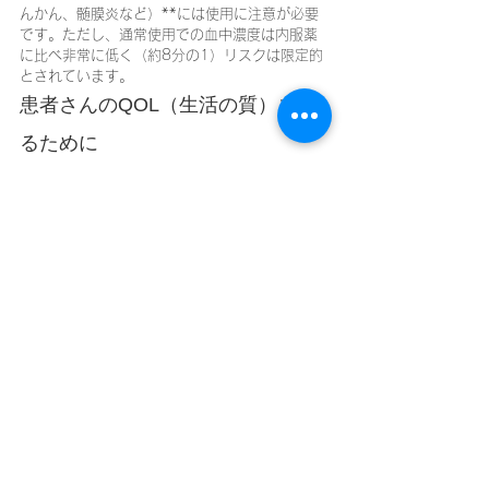
んかん、髄膜炎など）**には使用に注意が必要
です。ただし、通常使用での血中濃度は内服薬
に比べ非常に低く（約8分の1）リスクは限定的
とされています。
患者さんのQOL（生活の質）を守
るために
がん性皮膚潰瘍は、痛みや出血、臭いといった
身体的な苦痛だけでなく、精神的な負担も伴い
ます。ロゼックス®ゲルのような対処法を活用
し、
目に見えない「つらさ」にも寄り添うケア
が大切です。
在宅医療に携わる方、ご家族の皆さまへがん性
皮膚潰瘍のケアについてもっと知りたい方は、
YouTubeで在宅診療について学ぶのもおすすめ
です！☞ 
内田賢一 先生のチャンネルはこちら！
ハッシュタグ
#ロゼックスゲル
#がん性皮膚潰瘍
#在宅医療
#
緩和ケア
#臭い対策
#逗子 
#葉山
#横須賀市
#鎌
倉市
#横浜市
#さくら在宅クリニック
在宅医療