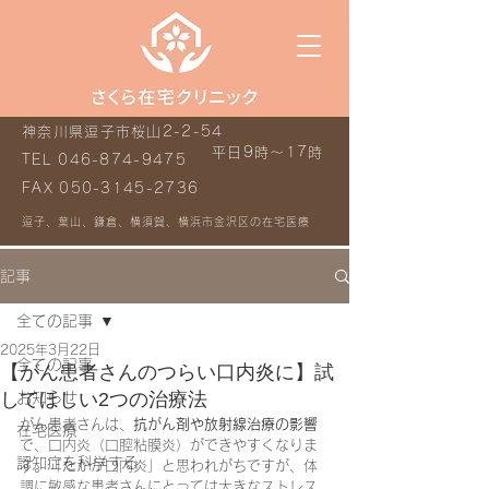
神奈川県逗子市桜山2-2-54
平日9時～17時
TEL
046-874-9475
FAX
050-3145-2736
逗子、葉山、鎌倉、横須賀、横浜市金沢区の在宅医療
記事
全ての記事
2025年3月22日
全ての記事
【がん患者さんのつらい口内炎に】試
してほしい2つの治療法
お知らせ
がん患者さんは、
抗がん剤や放射線治療の影響
在宅医療
で、口内炎（口腔粘膜炎）ができやすくなりま
認知症を科学する
す。「たかが口内炎」と思われがちですが、体
調に敏感な患者さんにとっては大きなストレス