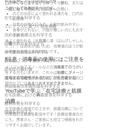
在宅医療における認知症治療
口の中になじませながらゆっくり飲む
、または
うがいして吐き出す
方法です。
一緒に働く仲間の在宅医療への想い
のどの炎症によく使われる漢方を、口内炎
在宅医療を科学する
に応用
甘草の自然な甘みで、比較的飲みやすい
エビデンスに基づく健康情報
食事がとれない、内服が難しい方にもおす
攻めの栄養療法を科学する
すめ
※よく使われる「半夏瀉心湯（はんげしゃしん
誤嚥性肺炎を科学する
とう）」は苦味が強いため、桔梗湯のほうが飲
みやすいと感じる方が多いです。
在宅酸素療法を科学する
❗注意：消毒薬の使用にはご注意を
認知症について家族へ向けて
イソジンやアズノールなどの
消毒薬でのうがい
認知症の羅針盤
をする方もいますが、これらは
粘膜にダメージ
認知症は治せるか～認知症治療の羅針盤
を与える可能性がある
ため、がん患者さんの口
腔内ケアには
あまりおすすめできません
。
神経障害性疼痛疼痛を科学する
YouTubeで学ぶ「在宅診療と筋膜
在宅医療における褥瘡管理を科学する
治療」
精神疾患を科学する
在宅医療の現場での工夫や、筋膜治療について
頭痛を科学する
の実践的な動画を配信中です！医療従事者の方
にも、患者さん・ご家族にも役立つ情報をわか
りやすくお届けしています。