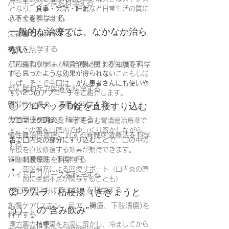
パーキンソン病を科学する
となり、
食事・会話・睡眠
など日常生活の質に
心不全を科学する
大きく影響します。
一般的な治療では、なかなか治ら
栄養管理を科学する
ない…
褥瘡を科学する
口内炎の治療は、軟膏や痛み止めが主流です
がん緩和ケア＋がん治療に関する知識を科学
する
が、
思ったような効果が得られない
こともしば
しば。そこで今回は、
がん患者さんにも使いや
がん緩和ケア医療を科学する
すい2つのアプローチ
をご紹介します。
鬱滞性皮膚炎・潰瘍を科学する
① プロマックD錠を直接すり込む
失禁関連皮膚炎を科学する
プロマックD錠
は、亜鉛を含む胃潰瘍治療薬で
す。この薬を口腔内でゆっくり溶かしながら、
慢性難治性疼痛に対する脊髄刺激療法を科学
舌で口内炎の部分にすり込む
ことで、口の中の
する
粘膜を直接修復する効果が期待できます。
脊髄刺激療法を科学する
粘膜保護・修復作用
亜鉛補充による回復サポート（口内炎の原
ハイドロリリースを科学する
因に亜鉛不足が関与することも）
在宅医療におけるエコーを科学する
② ツムラ「桔梗湯（ききょうと
創傷ケア(スキン テア、褥瘡、下肢潰瘍)を
う）」の“含み飲み”
科学する
漢方薬の
桔梗湯
をお湯に溶かし、冷ましてから