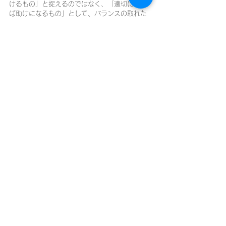
けるもの」と捉えるのではなく、「適切に使え
ば助けになるもの」として、バランスの取れた
判断が求められます。
▶ さくら在宅クリニック｜逗子市・在宅医療
在宅医療
すべて表示
最新記事