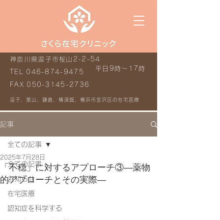
神奈川県逗子市桜山2-2-54
平日9時～17時
TEL
046-874-9475
FAX
050-3145-2736
逗子、葉山、鎌倉、横須賀、横浜市金沢区の在宅医療
記事
全ての記事
2025年7月28日
全ての記事
「不穏」に対するアプローチ③―薬物
的アプローチとその実際―
お知らせ
在宅医療
認知症を科学する