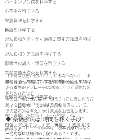
パーキンソン病を科学する
心不全を科学する
栄養管理を科学する
褥瘡を科学する
がん緩和ケア＋がん治療に関する知識を科学
する
がん緩和ケア医療を科学する
鬱滞性皮膚炎・潰瘍を科学する
失禁関連皮膚炎を科学する
「不穏な状態が続いてどうにもならない」「環
境調整や声かけだけでは限界がある」そんなと
慢性難治性疼痛に対する脊髄刺激療法を科学
する
き、
薬物的アプローチ
は現場にとって重要な選
択肢のひとつです。
脊髄刺激療法を科学する
今回は、主に
せん妄
や**BPSD（認知症に伴う行
動・心理症状）**に対する薬物治療について、
ハイドロリリースを科学する
その基本的な考え方や注意点をお伝えします。
在宅医療におけるエコーを科学する
◆ 薬物療法は“時間を稼ぐ手段”
創傷ケア(スキン テア、褥瘡、下肢潰瘍)を
薬物的アプローチの基本は、
根本治療ではなく
科学する
一時的な症状緩和の手段
であることです。