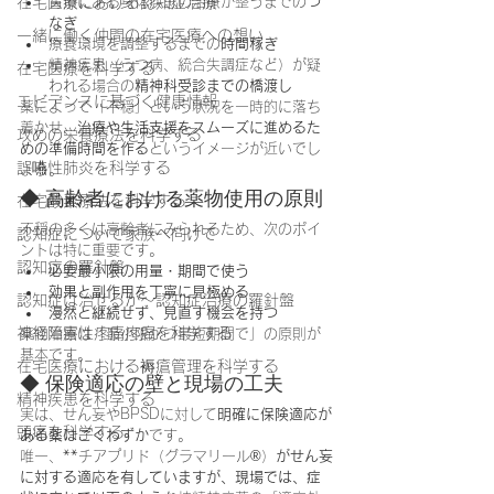
在宅医療における認知症治療
背景にある身体疾患の治療が整うまでの
つ
なぎ
一緒に働く仲間の在宅医療への想い
療養環境を調整するまでの
時間稼ぎ
精神疾患（うつ病、統合失調症など）が疑
在宅医療を科学する
われる場合の
精神科受診までの橋渡し
エビデンスに基づく健康情報
薬によって「不穏」という状況を一時的に落ち
着かせ、
治療や生活支援をスムーズに進めるた
攻めの栄養療法を科学する
めの準備時間を作る
というイメージが近いでし
誤嚥性肺炎を科学する
ょう。
◆ 高齢者における薬物使用の原則
在宅酸素療法を科学する
不穏の多くは高齢者にみられるため、次のポイ
認知症について家族へ向けて
ントは特に重要です。
認知症の羅針盤
必要最小限の用量・期間で使う
効果と副作用を丁寧に見極める
認知症は治せるか～認知症治療の羅針盤
漫然と継続せず、見直す機会を持つ
神経障害性疼痛疼痛を科学する
薬物治療は「最小限かつ最短期間で」の原則が
基本です。
在宅医療における褥瘡管理を科学する
◆ 保険適応の壁と現場の工夫
精神疾患を科学する
実は、せん妄やBPSDに対して
明確に保険適応が
頭痛を科学する
ある薬はごくわずか
です。
唯一、**チアプリド（グラマリール®）
がせん妄
に対する適応を有していますが、現場では、症