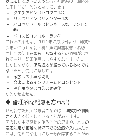
状に応じて以下のような
抗精神病薬の「適応外
使用」**が一般的となっています：
クエチアピン（セロクエル®）
リスペリドン（リスパダール®）
ハロペリドール（セレネース®、リントン
®）
ペロスピロン（ルーラン®）
これらの薬剤は、2011年に厚労省より「器質性
疾患に伴うせん妄・精神運動興奮状態・易怒
性」への使用を
審査上容認する
との通知が出さ
れており、臨床使用はしやすくなりました。
しかしながら、
保険適応が通っているわけでは
ない
ため、使用に際しては
家族への丁寧な説明
文書によるインフォームドコンセント
副作用や薬の目的の明確化
が欠かせません。
◆ 倫理的な配慮も忘れずに
せん妄や認知症の患者さんでは、
理解力や判断
力が大きく低下
していることがあります。
そうした中で薬物を使うことの是非や、
本人の
意思決定が困難な状況下での治療介入
にあたっ
ては、倫理的な側面にも十分配慮することが必