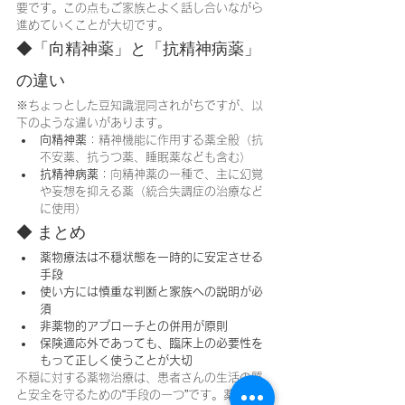
要です。この点もご家族とよく話し合いながら
進めていくことが大切です。
◆「向精神薬」と「抗精神病薬」
の違い
※ちょっとした豆知識混同されがちですが、以
下のような違いがあります。
向精神薬
：精神機能に作用する薬全般（抗
不安薬、抗うつ薬、睡眠薬なども含む）
抗精神病薬
：向精神薬の一種で、主に幻覚
や妄想を抑える薬（統合失調症の治療など
に使用）
◆ まとめ
薬物療法は不穏状態を一時的に安定させる
手段
使い方には慎重な判断と家族への説明が必
須
非薬物的アプローチとの併用が原則
保険適応外であっても、臨床上の必要性を
もって正しく使うことが大切
不穏に対する薬物治療は、患者さんの生活の質
と安全を守るための“手段の一つ”です。薬を「避